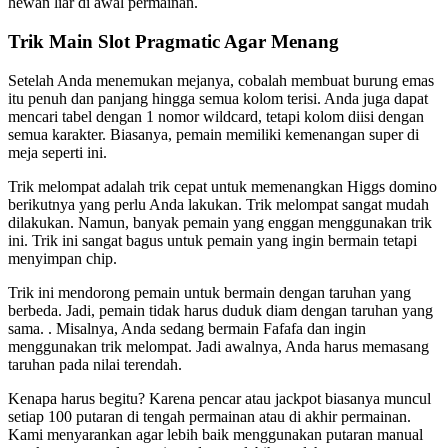
hewan liar di awal permainan.
Trik Main Slot Pragmatic Agar Menang
Setelah Anda menemukan mejanya, cobalah membuat burung emas
itu penuh dan panjang hingga semua kolom terisi. Anda juga dapat
mencari tabel dengan 1 nomor wildcard, tetapi kolom diisi dengan
semua karakter. Biasanya, pemain memiliki kemenangan super di
meja seperti ini.
Trik melompat adalah trik cepat untuk memenangkan Higgs domino
berikutnya yang perlu Anda lakukan. Trik melompat sangat mudah
dilakukan. Namun, banyak pemain yang enggan menggunakan trik
ini. Trik ini sangat bagus untuk pemain yang ingin bermain tetapi
menyimpan chip.
Trik ini mendorong pemain untuk bermain dengan taruhan yang
berbeda. Jadi, pemain tidak harus duduk diam dengan taruhan yang
sama. . Misalnya, Anda sedang bermain Fafafa dan ingin
menggunakan trik melompat. Jadi awalnya, Anda harus memasang
taruhan pada nilai terendah.
Kenapa harus begitu? Karena pencar atau jackpot biasanya muncul
setiap 100 putaran di tengah permainan atau di akhir permainan.
Kami menyarankan agar lebih baik menggunakan putaran manual