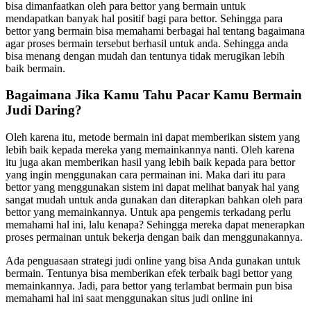
bisa dimanfaatkan oleh para bettor yang bermain untuk
mendapatkan banyak hal positif bagi para bettor. Sehingga para
bettor yang bermain bisa memahami berbagai hal tentang bagaimana
agar proses bermain tersebut berhasil untuk anda. Sehingga anda
bisa menang dengan mudah dan tentunya tidak merugikan lebih
baik bermain.
Bagaimana Jika Kamu Tahu Pacar Kamu Bermain
Judi Daring?
Oleh karena itu, metode bermain ini dapat memberikan sistem yang
lebih baik kepada mereka yang memainkannya nanti. Oleh karena
itu juga akan memberikan hasil yang lebih baik kepada para bettor
yang ingin menggunakan cara permainan ini. Maka dari itu para
bettor yang menggunakan sistem ini dapat melihat banyak hal yang
sangat mudah untuk anda gunakan dan diterapkan bahkan oleh para
bettor yang memainkannya. Untuk apa pengemis terkadang perlu
memahami hal ini, lalu kenapa? Sehingga mereka dapat menerapkan
proses permainan untuk bekerja dengan baik dan menggunakannya.
Ada penguasaan strategi judi online yang bisa Anda gunakan untuk
bermain. Tentunya bisa memberikan efek terbaik bagi bettor yang
memainkannya. Jadi, para bettor yang terlambat bermain pun bisa
memahami hal ini saat menggunakan situs judi online ini