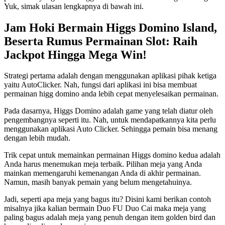
Yuk, simak ulasan lengkapnya di bawah ini.
Jam Hoki Bermain Higgs Domino Island,
Beserta Rumus Permainan Slot: Raih
Jackpot Hingga Mega Win!
Strategi pertama adalah dengan menggunakan aplikasi pihak ketiga
yaitu AutoClicker. Nah, fungsi dari aplikasi ini bisa membuat
permainan higg domino anda lebih cepat menyelesaikan permainan.
Pada dasarnya, Higgs Domino adalah game yang telah diatur oleh
pengembangnya seperti itu. Nah, untuk mendapatkannya kita perlu
menggunakan aplikasi Auto Clicker. Sehingga pemain bisa menang
dengan lebih mudah.
Trik cepat untuk memainkan permainan Higgs domino kedua adalah
Anda harus menemukan meja terbaik. Pilihan meja yang Anda
mainkan memengaruhi kemenangan Anda di akhir permainan.
Namun, masih banyak pemain yang belum mengetahuinya.
Jadi, seperti apa meja yang bagus itu? Disini kami berikan contoh
misalnya jika kalian bermain Duo FU Duo Cai maka meja yang
paling bagus adalah meja yang penuh dengan item golden bird dan