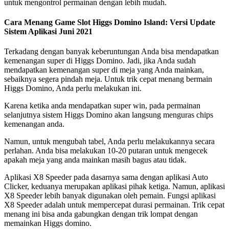
untuk mengontrol permainan dengan lebih mudah.
Cara Menang Game Slot Higgs Domino Island: Versi Update
Sistem Aplikasi Juni 2021
Terkadang dengan banyak keberuntungan Anda bisa mendapatkan
kemenangan super di Higgs Domino. Jadi, jika Anda sudah
mendapatkan kemenangan super di meja yang Anda mainkan,
sebaiknya segera pindah meja. Untuk trik cepat menang bermain
Higgs Domino, Anda perlu melakukan ini.
Karena ketika anda mendapatkan super win, pada permainan
selanjutnya sistem Higgs Domino akan langsung menguras chips
kemenangan anda.
Namun, untuk mengubah tabel, Anda perlu melakukannya secara
perlahan. Anda bisa melakukan 10-20 putaran untuk mengecek
apakah meja yang anda mainkan masih bagus atau tidak.
Aplikasi X8 Speeder pada dasarnya sama dengan aplikasi Auto
Clicker, keduanya merupakan aplikasi pihak ketiga. Namun, aplikasi
X8 Speeder lebih banyak digunakan oleh pemain. Fungsi aplikasi
X8 Speeder adalah untuk mempercepat durasi permainan. Trik cepat
menang ini bisa anda gabungkan dengan trik lompat dengan
memainkan Higgs domino.