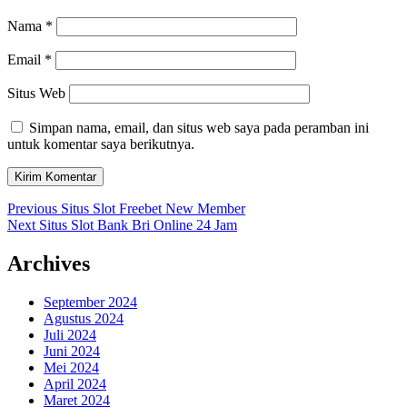
Nama
*
Email
*
Situs Web
Simpan nama, email, dan situs web saya pada peramban ini
untuk komentar saya berikutnya.
Navigasi
Previous
Previous
Situs Slot Freebet New Member
Next
post:
Next
Situs Slot Bank Bri Online 24 Jam
pos
post:
Archives
September 2024
Agustus 2024
Juli 2024
Juni 2024
Mei 2024
April 2024
Maret 2024