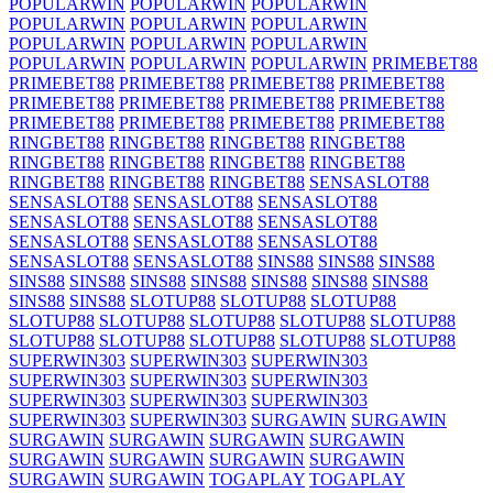
POPULARWIN
POPULARWIN
POPULARWIN
POPULARWIN
POPULARWIN
POPULARWIN
POPULARWIN
POPULARWIN
POPULARWIN
POPULARWIN
POPULARWIN
POPULARWIN
PRIMEBET88
PRIMEBET88
PRIMEBET88
PRIMEBET88
PRIMEBET88
PRIMEBET88
PRIMEBET88
PRIMEBET88
PRIMEBET88
PRIMEBET88
PRIMEBET88
PRIMEBET88
PRIMEBET88
RINGBET88
RINGBET88
RINGBET88
RINGBET88
RINGBET88
RINGBET88
RINGBET88
RINGBET88
RINGBET88
RINGBET88
RINGBET88
SENSASLOT88
SENSASLOT88
SENSASLOT88
SENSASLOT88
SENSASLOT88
SENSASLOT88
SENSASLOT88
SENSASLOT88
SENSASLOT88
SENSASLOT88
SENSASLOT88
SENSASLOT88
SINS88
SINS88
SINS88
SINS88
SINS88
SINS88
SINS88
SINS88
SINS88
SINS88
SINS88
SINS88
SLOTUP88
SLOTUP88
SLOTUP88
SLOTUP88
SLOTUP88
SLOTUP88
SLOTUP88
SLOTUP88
SLOTUP88
SLOTUP88
SLOTUP88
SLOTUP88
SLOTUP88
SUPERWIN303
SUPERWIN303
SUPERWIN303
SUPERWIN303
SUPERWIN303
SUPERWIN303
SUPERWIN303
SUPERWIN303
SUPERWIN303
SUPERWIN303
SUPERWIN303
SURGAWIN
SURGAWIN
SURGAWIN
SURGAWIN
SURGAWIN
SURGAWIN
SURGAWIN
SURGAWIN
SURGAWIN
SURGAWIN
SURGAWIN
SURGAWIN
TOGAPLAY
TOGAPLAY