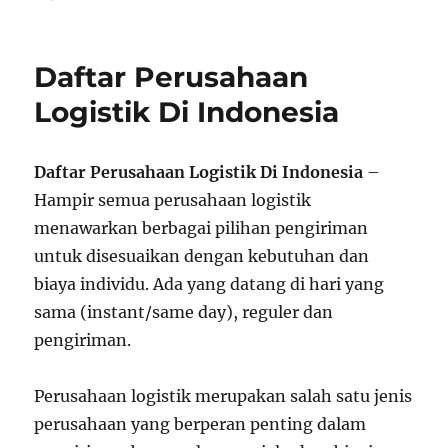
on
Broker
Trading
Resmi
Daftar Perusahaan
Bappebti
2021
Logistik Di Indonesia
Daftar Perusahaan Logistik Di Indonesia
–
Hampir semua perusahaan logistik
menawarkan berbagai pilihan pengiriman
untuk disesuaikan dengan kebutuhan dan
biaya individu. Ada yang datang di hari yang
sama (instant/same day), reguler dan
pengiriman.
Perusahaan logistik merupakan salah satu jenis
perusahaan yang berperan penting dalam