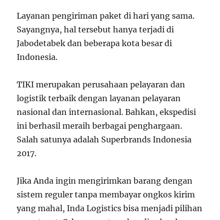
Layanan pengiriman paket di hari yang sama.
Sayangnya, hal tersebut hanya terjadi di
Jabodetabek dan beberapa kota besar di
Indonesia.
TIKI merupakan perusahaan pelayaran dan
logistik terbaik dengan layanan pelayaran
nasional dan internasional. Bahkan, ekspedisi
ini berhasil meraih berbagai penghargaan.
Salah satunya adalah Superbrands Indonesia
2017.
Jika Anda ingin mengirimkan barang dengan
sistem reguler tanpa membayar ongkos kirim
yang mahal, Inda Logistics bisa menjadi pilihan