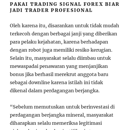
PAKAI TRADING SIGNAL FOREX BIAR
JADI TRADER PROFESIONAL
Oleh karena itu, disarankan untuk tidak mudah
terkecoh dengan berbagai janji yang diberikan
para pelaku kejahatan, karena berhadapan
dengan robot juga memiliki resiko kerugian.
Selain itu, masyarakat selalu diimbau untuk
mewaspadai penawaran yang menjanjikan
bonus jika berhasil merekrut anggota baru
sebagai downline karena istilah ini tidak
dikenal dalam perdagangan berjangka.
“Sebelum memutuskan untuk berinvestasi di
perdagangan berjangka mineral, masyarakat
diharapkan selalu memeriksa legitimasi