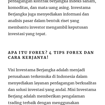
perdagangan kontrak berjangka indeks saham,
komoditas, dan mata uang asing. Investama
Berjangka juga menyediakan informasi dan
analisis pasar dalam bentuk riset yang
membantu investor mengambil keputusan
investasi yang tepat.
APA ITU FOREX? 4 TIPS FOREX DAN
CARA KERJANYA!
Visi Investama Berjangka adalah menjadi
perusahaan terkemuka di Indonesia dalam
menyediakan layanan perdagangan berkualitas
dan solusi investasi yang andal. Misi Investama
Berjang adalah memberikan pengalaman
trading terbaik dengan menggunakan