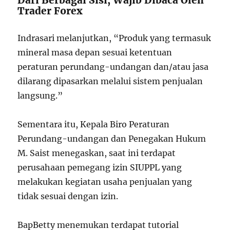
Dari Berbagai Sisi, Wajib Dibaca Oleh
Trader Forex
Indrasari melanjutkan, “Produk yang termasuk
mineral masa depan sesuai ketentuan
peraturan perundang-undangan dan/atau jasa
dilarang dipasarkan melalui sistem penjualan
langsung.”
Sementara itu, Kepala Biro Peraturan
Perundang-undangan dan Penegakan Hukum
M. Saist menegaskan, saat ini terdapat
perusahaan pemegang izin SIUPPL yang
melakukan kegiatan usaha penjualan yang
tidak sesuai dengan izin.
BapBetty menemukan terdapat tutorial