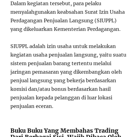
Dalam kegiatan tersebut, para pelaku
menyalahgunakan keabsahan Surat Izin Usaha
Perdagangan Penjualan Langsung (SIUPPL)
yang dikeluarkan Kementerian Perdagangan.
SIUPPL adalah izin usaha untuk melakukan
kegiatan usaha penjualan langsung, yaitu suatu
sistem penjualan barang tertentu melalui
jaringan pemasaran yang dikembangkan oleh
penjual langsung yang bekerja berdasarkan
komisi dan/atau bonus berdasarkan hasil
penjualan kepada pelanggan di luar lokasi
penjualan eceran.
Buku Buku Yang Membahas Trading