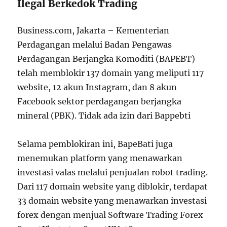
Ilegal Berkedok Trading
Business.com, Jakarta – Kementerian
Perdagangan melalui Badan Pengawas
Perdagangan Berjangka Komoditi (BAPEBT)
telah memblokir 137 domain yang meliputi 117
website, 12 akun Instagram, dan 8 akun
Facebook sektor perdagangan berjangka
mineral (PBK). Tidak ada izin dari Bappebti
Selama pemblokiran ini, BapeBati juga
menemukan platform yang menawarkan
investasi valas melalui penjualan robot trading.
Dari 117 domain website yang diblokir, terdapat
33 domain website yang menawarkan investasi
forex dengan menjual Software Trading Forex