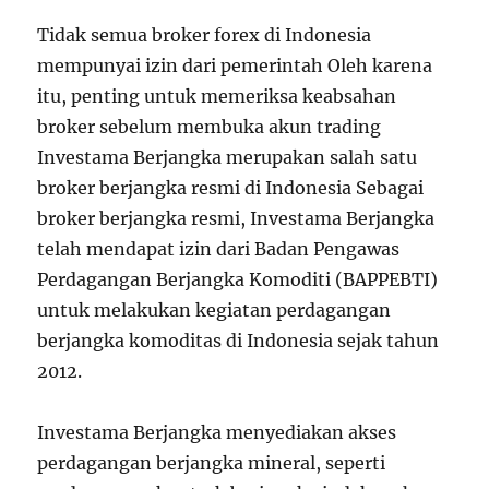
Tidak semua broker forex di Indonesia
mempunyai izin dari pemerintah Oleh karena
itu, penting untuk memeriksa keabsahan
broker sebelum membuka akun trading
Investama Berjangka merupakan salah satu
broker berjangka resmi di Indonesia Sebagai
broker berjangka resmi, Investama Berjangka
telah mendapat izin dari Badan Pengawas
Perdagangan Berjangka Komoditi (BAPPEBTI)
untuk melakukan kegiatan perdagangan
berjangka komoditas di Indonesia sejak tahun
2012.
Investama Berjangka menyediakan akses
perdagangan berjangka mineral, seperti