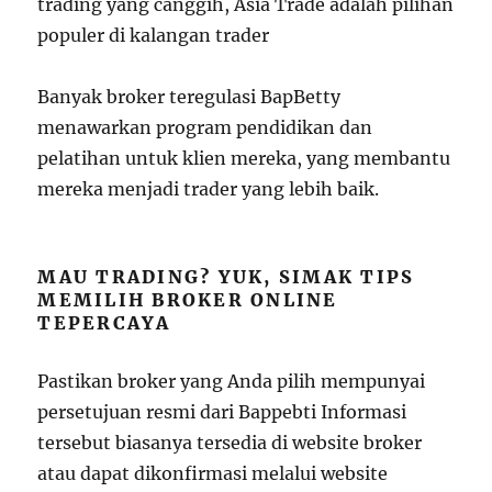
trading yang canggih, Asia Trade adalah pilihan
populer di kalangan trader
Banyak broker teregulasi BapBetty
menawarkan program pendidikan dan
pelatihan untuk klien mereka, yang membantu
mereka menjadi trader yang lebih baik.
MAU TRADING? YUK, SIMAK TIPS
MEMILIH BROKER ONLINE
TEPERCAYA
Pastikan broker yang Anda pilih mempunyai
persetujuan resmi dari Bappebti Informasi
tersebut biasanya tersedia di website broker
atau dapat dikonfirmasi melalui website