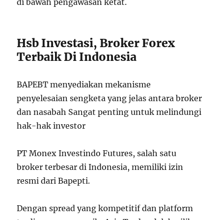
di bawah pengawasan ketat.
Hsb Investasi, Broker Forex
Terbaik Di Indonesia
BAPEBT menyediakan mekanisme
penyelesaian sengketa yang jelas antara broker
dan nasabah Sangat penting untuk melindungi
hak-hak investor
PT Monex Investindo Futures, salah satu
broker terbesar di Indonesia, memiliki izin
resmi dari Bapepti.
Dengan spread yang kompetitif dan platform