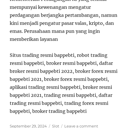
mempunyai kewenangan mengatur
perdagangan berjangka pertambangan, namun
kini menjadi pengatur pasar valas, kripto, dan
emas. Perusahaan mana pun yang ingin
memberikan layanan
Situs trading resmi bappebti, robot trading
resmi bappebti, broker resmi bappebti, daftar
broker resmi bappebti 2022, broker forex resmi
bappebti 2021, broker forex resmi bappebti,
aplikasi trading resmi bappebti, broker resmi
bappebti 2021, trading resmi bappebti, daftar
trading resmi bappebti, trading forex resmi
bappebti, broker trading bappebti
Posted
Categories
on
September 29, 2024
Slot
Leave a comment