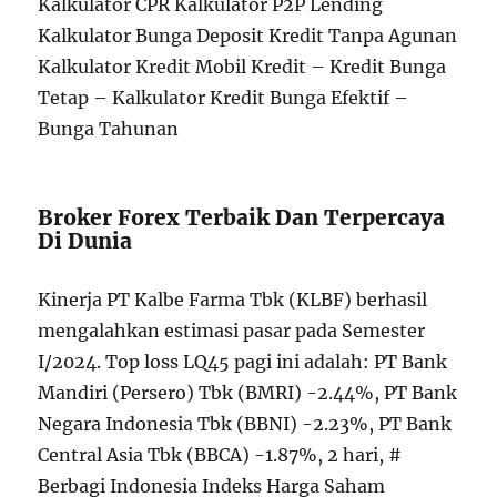
Kalkulator CPR Kalkulator P2P Lending
Kalkulator Bunga Deposit Kredit Tanpa Agunan
Kalkulator Kredit Mobil Kredit – Kredit Bunga
Tetap – Kalkulator Kredit Bunga Efektif –
Bunga Tahunan
Broker Forex Terbaik Dan Terpercaya
Di Dunia
Kinerja PT Kalbe Farma Tbk (KLBF) berhasil
mengalahkan estimasi pasar pada Semester
I/2024. Top loss LQ45 pagi ini adalah: PT Bank
Mandiri (Persero) Tbk (BMRI) -2.44%, PT Bank
Negara Indonesia Tbk (BBNI) -2.23%, PT Bank
Central Asia Tbk (BBCA) -1.87%, 2 hari, #
Berbagi Indonesia Indeks Harga Saham