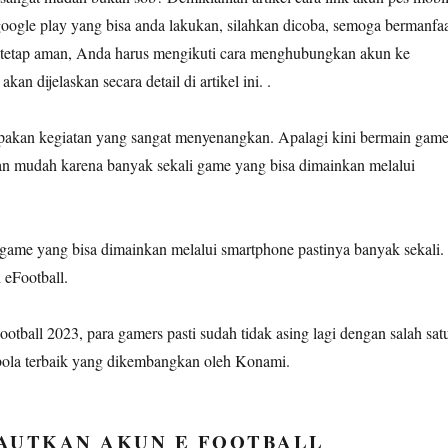
ogle play yang bisa anda lakukan, silahkan dicoba, semoga bermanfa
m tetap aman, Anda harus mengikuti cara menghubungkan akun ke
kan dijelaskan secara detail di artikel ini. .
akan kegiatan yang sangat menyenangkan. Apalagi kini bermain gam
an mudah karena banyak sekali game yang bisa dimainkan melalui
game yang bisa dimainkan melalui smartphone pastinya banyak sekali.
 eFootball.
ootball 2023, para gamers pasti sudah tidak asing lagi dengan salah sat
bola terbaik yang dikembangkan oleh Konami.
AUTKAN AKUN E FOOTBALL