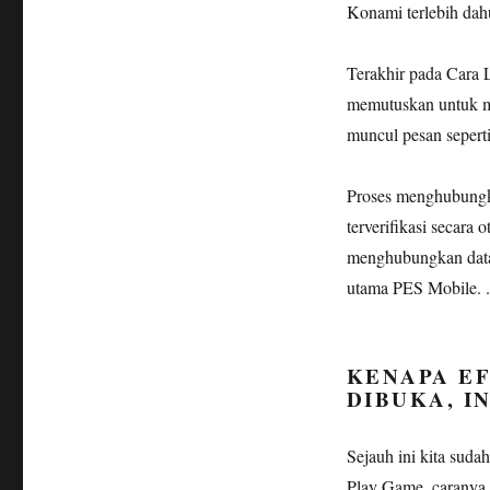
Konami terlebih dah
Terakhir pada Cara
memutuskan untuk m
muncul pesan seperti
Proses menghubungk
terverifikasi secara
menghubungkan data
utama PES Mobile. .
KENAPA EF
DIBUKA, I
Sejauh ini kita sud
Play Game, caranya 