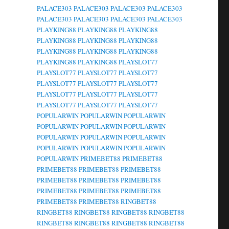
PALACE303
PALACE303
PALACE303
PALACE303
PALACE303
PALACE303
PALACE303
PALACE303
PLAYKING88
PLAYKING88
PLAYKING88
PLAYKING88
PLAYKING88
PLAYKING88
PLAYKING88
PLAYKING88
PLAYKING88
PLAYKING88
PLAYKING88
PLAYSLOT77
PLAYSLOT77
PLAYSLOT77
PLAYSLOT77
PLAYSLOT77
PLAYSLOT77
PLAYSLOT77
PLAYSLOT77
PLAYSLOT77
PLAYSLOT77
PLAYSLOT77
PLAYSLOT77
PLAYSLOT77
POPULARWIN
POPULARWIN
POPULARWIN
POPULARWIN
POPULARWIN
POPULARWIN
POPULARWIN
POPULARWIN
POPULARWIN
POPULARWIN
POPULARWIN
POPULARWIN
POPULARWIN
PRIMEBET88
PRIMEBET88
PRIMEBET88
PRIMEBET88
PRIMEBET88
PRIMEBET88
PRIMEBET88
PRIMEBET88
PRIMEBET88
PRIMEBET88
PRIMEBET88
PRIMEBET88
PRIMEBET88
RINGBET88
RINGBET88
RINGBET88
RINGBET88
RINGBET88
RINGBET88
RINGBET88
RINGBET88
RINGBET88