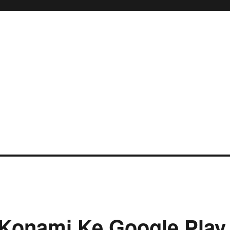
 Konami Ke Google Play