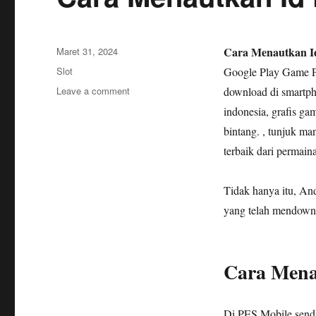
Posted
Cara Menautkan I
Maret 31, 2024
on
Categories
Slot
Google Play Game Pr
on
Leave a comment
download di smartph
Cara
indonesia, grafis g
Menautkan
bintang. , tunjuk man
Id
Konami
terbaik dari permaina
Ke
Google
Tidak hanya itu, An
Play
yang telah mendown
Cara Mena
Di PES Mobile sendi