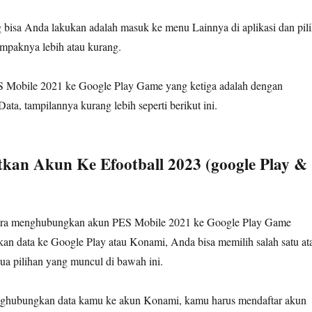
bisa Anda lakukan adalah masuk ke menu Lainnya di aplikasi dan pil
paknya lebih atau kurang.
 Mobile 2021 ke Google Play Game yang ketiga adalah dengan
ta, tampilannya kurang lebih seperti berikut ini.
kan Akun Ke Efootball 2023 (google Play &
ara menghubungkan akun PES Mobile 2021 ke Google Play Game
n data ke Google Play atau Konami, Anda bisa memilih salah satu at
ua pilihan yang muncul di bawah ini.
nghubungkan data kamu ke akun Konami, kamu harus mendaftar akun