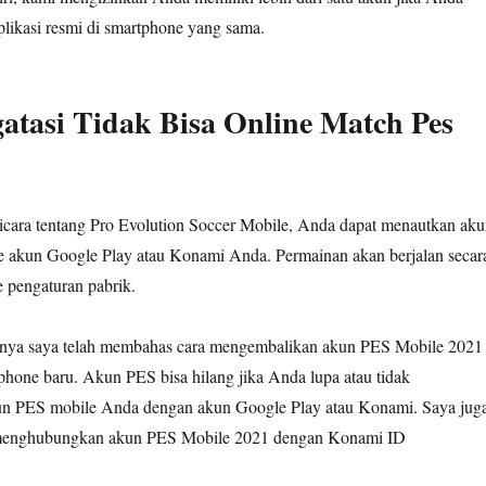
plikasi resmi di smartphone yang sama.
tasi Tidak Bisa Online Match Pes
cara tentang Pro Evolution Soccer Mobile, Anda dapat menautkan ak
 akun Google Play atau Konami Anda. Permainan akan berjalan secar
e pengaturan pabrik.
umnya saya telah membahas cara mengembalikan akun PES Mobile 2021
phone baru. Akun PES bisa hilang jika Anda lupa atau tidak
 PES mobile Anda dengan akun Google Play atau Konami. Saya jug
menghubungkan akun PES Mobile 2021 dengan Konami ID