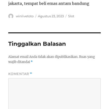
jakarta, tempat beli emas antam bandung
Author
Posted
Categories
winlivetoto
Agustus 23, 2023
Slot
on
Tinggalkan Balasan
Alamat email Anda tidak akan dipublikasikan.
Ruas yang
wajib ditandai
*
KOMENTAR
*