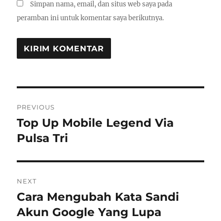
Simpan nama, email, dan situs web saya pada
peramban ini untuk komentar saya berikutnya.
Navigasi
PREVIOUS
pos
Top Up Mobile Legend Via
Previous
post:
Pulsa Tri
NEXT
Cara Mengubah Kata Sandi
Next
post:
Akun Google Yang Lupa