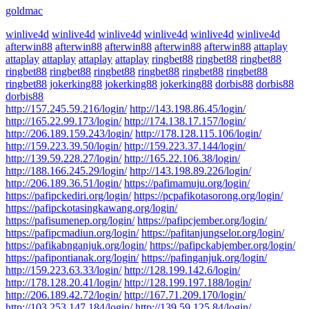
goldmac
winlive4d
winlive4d
winlive4d
winlive4d
winlive4d
winlive4d
afterwin88
afterwin88
afterwin88
afterwin88
afterwin88
attaplay
attaplay
attaplay
attaplay
attaplay
ringbet88
ringbet88
ringbet88
ringbet88
ringbet88
ringbet88
ringbet88
ringbet88
ringbet88
ringbet88
jokerking88
jokerking88
jokerking88
dorbis88
dorbis88
dorbis88
http://157.245.59.216/login/
http://143.198.86.45/login/
http://165.22.99.173/login/
http://174.138.17.157/login/
http://206.189.159.243/login/
http://178.128.115.106/login/
http://159.223.39.50/login/
http://159.223.37.144/login/
http://139.59.228.27/login/
http://165.22.106.38/login/
http://188.166.245.29/login/
http://143.198.89.226/login/
http://206.189.36.51/login/
https://pafimamuju.org/login/
https://pafipckediri.org/login/
https://pcpafikotasorong.org/login/
https://pafipckotasingkawang.org/login/
https://pafisumenep.org/login/
https://pafipcjember.org/login/
https://pafipcmadiun.org/login/
https://pafitanjungselor.org/login/
https://pafikabnganjuk.org/login/
https://pafipckabjember.org/login/
https://pafipontianak.org/login/
https://pafinganjuk.org/login/
http://159.223.63.33/login/
http://128.199.142.6/login/
http://178.128.20.41/login/
http://128.199.197.188/login/
http://206.189.42.72/login/
http://167.71.209.170/login/
http://103.253.147.184/login/
http://139.59.125.84/login/