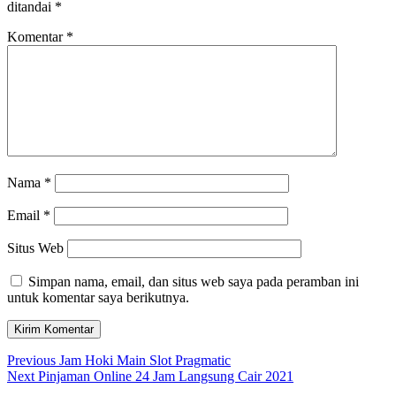
ditandai
*
Komentar
*
Nama
*
Email
*
Situs Web
Simpan nama, email, dan situs web saya pada peramban ini
untuk komentar saya berikutnya.
Navigasi
Previous
Previous
Jam Hoki Main Slot Pragmatic
Next
post:
Next
Pinjaman Online 24 Jam Langsung Cair 2021
pos
post: