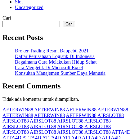
Slot
Uncategorized
Cari
Cari
Recent Posts
Broker Trading Resmi Bappebti 2021
Daftar Perusahaan Logistik Di Indonesia
Bagaimana Cara Melakukan Hidup Sehat
Cara Mengetik Di Microsoft Excel
Konsultan Manajemen Sumber Daya Manusia
Recent Comments
Tidak ada komentar untuk ditampilkan.
AFTERWIN88
AFTERWIN88
AFTERWIN88
AFTERWIN88
AFTERWIN88
AFTERWIN88
AFTERWIN88
AIRSLOT88
AIRSLOT88
AIRSLOT88
AIRSLOT88
AIRSLOT88
AIRSLOT88
AIRSLOT88
AIRSLOT88
AIRSLOT88
AIRSLOT88
AIRSLOT88
AIRSLOT88
AIRSLOT88
ATTA4D
ATTA4D
ATTA4D
ATTA4D
ATTA4D
ATTA4D
ATTA4D