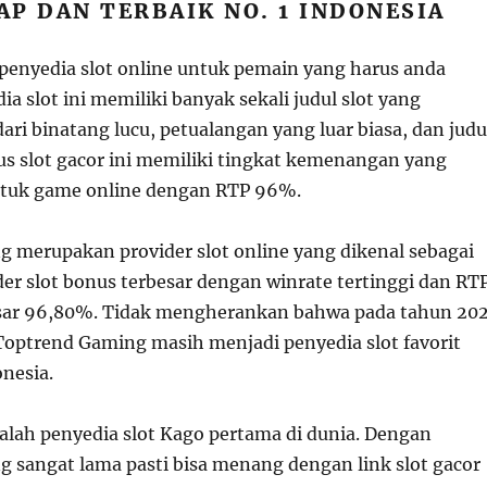
P DAN TERBAIK NO. 1 INDONESIA
 penyedia slot online untuk pemain yang harus anda
a slot ini memiliki banyak sekali judul slot yang
ari binatang lucu, petualangan yang luar biasa, dan judu
tus slot gacor ini memiliki tingkat kemenangan yang
ntuk game online dengan RTP 96%.
 merupakan provider slot online yang dikenal sebagai
der slot bonus terbesar dengan winrate tertinggi dan RT
esar 96,80%. Tidak mengherankan bahwa pada tahun 20
 Toptrend Gaming masih menjadi penyedia slot favorit
nesia.
lah penyedia slot Kago pertama di dunia. Dengan
 sangat lama pasti bisa menang dengan link slot gacor