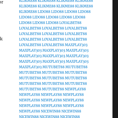
KLIKME88
KLIKME88
KLIKME88
KLIKME88
or
KLIKME88
KLIKME88
KLIKME88
KLIKME88
KLIKME88
LIDO88
LIDO88
LIDO88
LIDO88
LIDO88
LIDO88
LIDO88
LIDO88
LIDO88
LIDO88
LIDO88
LIDO88
LOYALBET88
LOYALBET88
LOYALBET88
LOYALBET88
LOYALBET88
LOYALBET88
LOYALBET88
ak
LOYALBET88
LOYALBET88
LOYALBET88
LOYALBET88
LOYALBET88
MAXPLAY303
MAXPLAY303
MAXPLAY303
MAXPLAY303
MAXPLAY303
MAXPLAY303
MAXPLAY303
MAXPLAY303
MAXPLAY303
MAXPLAY303
MAXPLAY303
MUTUBET88
MUTUBET88
MUTUBET88
MUTUBET88
MUTUBET88
MUTUBET88
MUTUBET88
MUTUBET88
MUTUBET88
MUTUBET88
MUTUBET88
MUTUBET88
MUTUBET88
NEWPLAY88
NEWPLAY88
NEWPLAY88
NEWPLAY88
NEWPLAY88
NEWPLAY88
NEWPLAY88
NEWPLAY88
NEWPLAY88
NEWPLAY88
NEWPLAY88
NICEWIN88
NICEWIN88
NICEWIN88
NICEWIN88
NICEWIN88