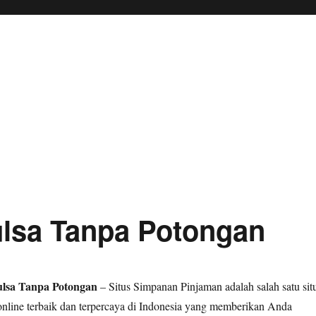
ulsa Tanpa Potongan
ulsa Tanpa Potongan
– Situs Simpanan Pinjaman adalah salah satu sit
nline terbaik dan terpercaya di Indonesia yang memberikan Anda