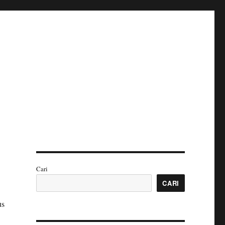
Cari
CARI
us