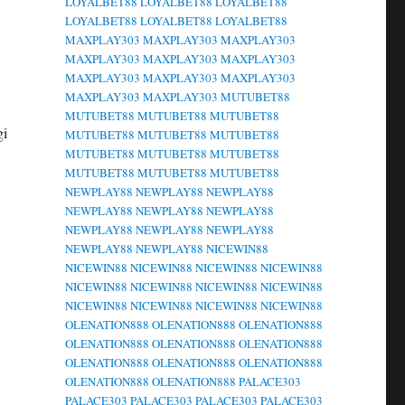
LOYALBET88
LOYALBET88
LOYALBET88
LOYALBET88
LOYALBET88
LOYALBET88
MAXPLAY303
MAXPLAY303
MAXPLAY303
MAXPLAY303
MAXPLAY303
MAXPLAY303
MAXPLAY303
MAXPLAY303
MAXPLAY303
MAXPLAY303
MAXPLAY303
MUTUBET88
MUTUBET88
MUTUBET88
MUTUBET88
gi
MUTUBET88
MUTUBET88
MUTUBET88
MUTUBET88
MUTUBET88
MUTUBET88
MUTUBET88
MUTUBET88
MUTUBET88
NEWPLAY88
NEWPLAY88
NEWPLAY88
NEWPLAY88
NEWPLAY88
NEWPLAY88
NEWPLAY88
NEWPLAY88
NEWPLAY88
NEWPLAY88
NEWPLAY88
NICEWIN88
NICEWIN88
NICEWIN88
NICEWIN88
NICEWIN88
NICEWIN88
NICEWIN88
NICEWIN88
NICEWIN88
NICEWIN88
NICEWIN88
NICEWIN88
NICEWIN88
OLENATION888
OLENATION888
OLENATION888
OLENATION888
OLENATION888
OLENATION888
OLENATION888
OLENATION888
OLENATION888
OLENATION888
OLENATION888
PALACE303
PALACE303
PALACE303
PALACE303
PALACE303