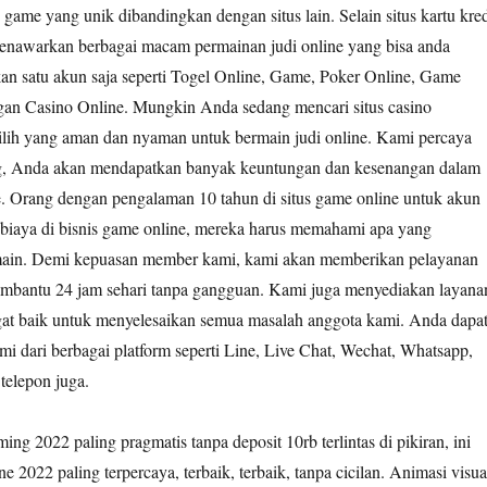
ame yang unik dibandingkan dengan situs lain. Selain situs kartu kred
menawarkan berbagai macam permainan judi online yang bisa anda
 satu akun saja seperti Togel Online, Game, Poker Online, Game
an Casino Online. Mungkin Anda sedang mencari situs casino
pilih yang aman dan nyaman untuk bermain judi online. Kami percaya
g, Anda akan mendapatkan banyak keuntungan dan kesenangan dalam
. Orang dengan pengalaman 10 tahun di situs game online untuk akun
a biaya di bisnis game online, mereka harus memahami apa yang
main. Demi kepuasan member kami, kami akan memberikan pelayanan
embantu 24 jam sehari tanpa gangguan. Kami juga menyediakan layana
at baik untuk menyelesaikan semua masalah anggota kami. Anda dapa
 dari berbagai platform seperti Line, Live Chat, Wechat, Whatsapp,
elepon juga.
ng 2022 paling pragmatis tanpa deposit 10rb terlintas di pikiran, ini
ine 2022 paling terpercaya, terbaik, terbaik, tanpa cicilan. Animasi visua