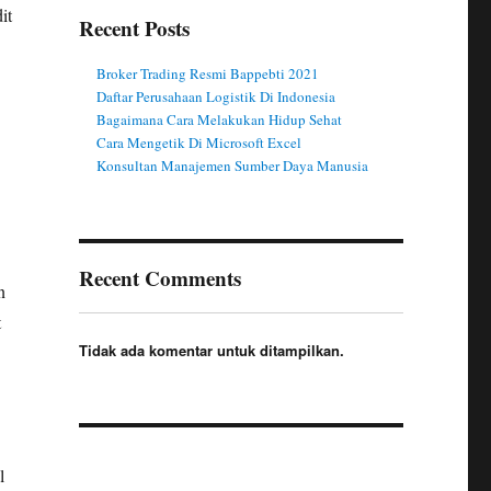
it
Recent Posts
Broker Trading Resmi Bappebti 2021
Daftar Perusahaan Logistik Di Indonesia
Bagaimana Cara Melakukan Hidup Sehat
Cara Mengetik Di Microsoft Excel
Konsultan Manajemen Sumber Daya Manusia
Recent Comments
n
t
Tidak ada komentar untuk ditampilkan.
l