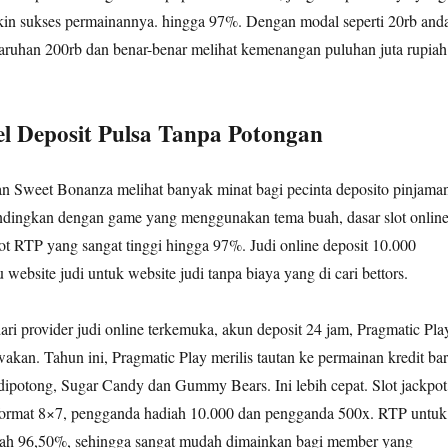
in sukses permainannya. hingga 97%. Dengan modal seperti 20rb and
taruhan 200rb dan benar-benar melihat kemenangan puluhan juta rupiah
el Deposit Pulsa Tanpa Potongan
an Sweet Bonanza melihat banyak minat bagi pecinta deposito pinjama
bandingkan dengan game yang menggunakan tema buah, dasar slot onlin
lot RTP yang sangat tinggi hingga 97%. Judi online deposit 10.000
 website judi untuk website judi tanpa biaya yang di cari bettors.
i provider judi online terkemuka, akun deposit 24 jam, Pragmatic Pla
kan. Tahun ini, Pragmatic Play merilis tautan ke permainan kredit ba
ipotong, Sugar Candy dan Gummy Bears. Ini lebih cepat. Slot jackpot
format 8×7, pengganda hadiah 10.000 dan pengganda 500x. RTP untuk
lah 96,50%, sehingga sangat mudah dimainkan bagi member yang