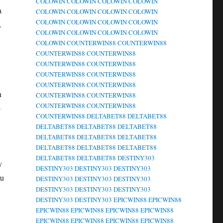
COLOWIN
COLOWIN
COLOWIN
COLOWIN
a
COLOWIN
COLOWIN
COLOWIN
COLOWIN
COLOWIN
COLOWIN
COLOWIN
COLOWIN
.
COLOWIN
COLOWIN
COLOWIN
COLOWIN
COLOWIN
COUNTERWIN88
COUNTERWIN88
COUNTERWIN88
COUNTERWIN88
COUNTERWIN88
COUNTERWIN88
COUNTERWIN88
COUNTERWIN88
COUNTERWIN88
COUNTERWIN88
n
COUNTERWIN88
COUNTERWIN88
COUNTERWIN88
COUNTERWIN88
e
COUNTERWIN88
DELTABET88
DELTABET88
DELTABET88
DELTABET88
DELTABET88
DELTABET88
DELTABET88
DELTABET88
DELTABET88
DELTABET88
DELTABET88
DELTABET88
DELTABET88
DESTINY303
y
DESTINY303
DESTINY303
DESTINY303
ru
DESTINY303
DESTINY303
DESTINY303
DESTINY303
DESTINY303
DESTINY303
DESTINY303
DESTINY303
EPICWIN88
EPICWIN88
EPICWIN88
EPICWIN88
EPICWIN88
EPICWIN88
EPICWIN88
EPICWIN88
EPICWIN88
EPICWIN88