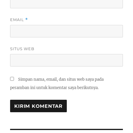
EMAIL
*
SITUS WEB
Simpan nama, email, dan situs web saya pada
peramban ini untuk komentar saya berikutnya.