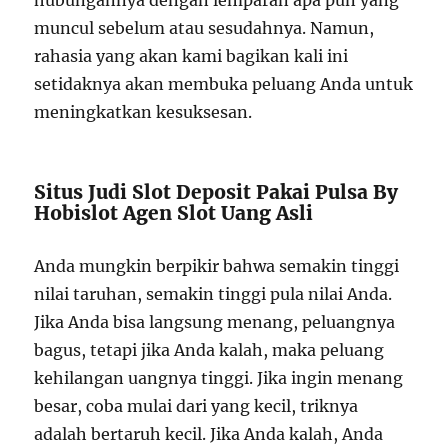
hubungannya dengan lemparan apa pun yang
muncul sebelum atau sesudahnya. Namun,
rahasia yang akan kami bagikan kali ini
setidaknya akan membuka peluang Anda untuk
meningkatkan kesuksesan.
Situs Judi Slot Deposit Pakai Pulsa By
Hobislot Agen Slot Uang Asli
Anda mungkin berpikir bahwa semakin tinggi
nilai taruhan, semakin tinggi pula nilai Anda.
Jika Anda bisa langsung menang, peluangnya
bagus, tetapi jika Anda kalah, maka peluang
kehilangan uangnya tinggi. Jika ingin menang
besar, coba mulai dari yang kecil, triknya
adalah bertaruh kecil. Jika Anda kalah, Anda