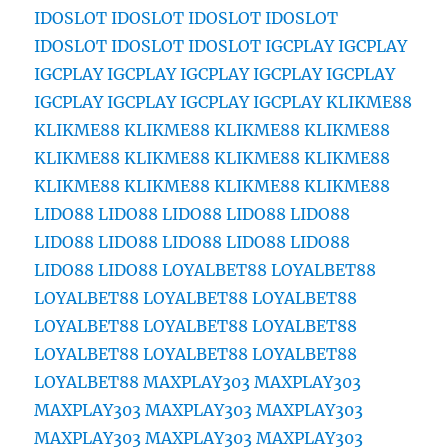
IDOSLOT
IDOSLOT
IDOSLOT
IDOSLOT
IDOSLOT
IDOSLOT
IDOSLOT
IGCPLAY
IGCPLAY
IGCPLAY
IGCPLAY
IGCPLAY
IGCPLAY
IGCPLAY
IGCPLAY
IGCPLAY
IGCPLAY
IGCPLAY
KLIKME88
KLIKME88
KLIKME88
KLIKME88
KLIKME88
KLIKME88
KLIKME88
KLIKME88
KLIKME88
KLIKME88
KLIKME88
KLIKME88
KLIKME88
LIDO88
LIDO88
LIDO88
LIDO88
LIDO88
LIDO88
LIDO88
LIDO88
LIDO88
LIDO88
LIDO88
LIDO88
LOYALBET88
LOYALBET88
LOYALBET88
LOYALBET88
LOYALBET88
LOYALBET88
LOYALBET88
LOYALBET88
LOYALBET88
LOYALBET88
LOYALBET88
LOYALBET88
MAXPLAY303
MAXPLAY303
MAXPLAY303
MAXPLAY303
MAXPLAY303
MAXPLAY303
MAXPLAY303
MAXPLAY303