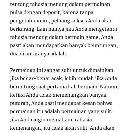
tentang rahasia menang dalam permainan
pulsa dengan deposit, karena tanpa
pengetahuan ini, peluang sukses Anda akan
berkurang. Lain halnya jika Anda mengetahui
rahasia menang dalam bermain game, Anda
pasti akan mendapatkan banyak keuntungan,
dua di antaranya adalah;
Permainan ini sangat sulit untuk dimainkan.
Jika benar-benar acak, lebih mudah jika Anda
beruntung saat pertama kali bermain. Namun,
ketika Anda tidak memenangkan banyak
putaran, Anda pasti mendapat kesan bahwa
permainan itu adalah permainan yang sulit.
Jika Anda ingin memahami rahasia
kemenangan, itu tidak akan sulit. Anda akan