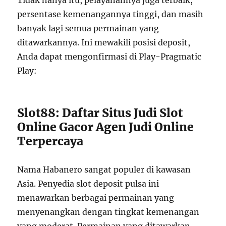
Tidak hanya itu, pelayanannya juga terbaik,
persentase kemenangannya tinggi, dan masih
banyak lagi semua permainan yang
ditawarkannya. Ini mewakili posisi deposit,
Anda dapat mengonfirmasi di Play-Pragmatic
Play:
Slot88: Daftar Situs Judi Slot
Online Gacor Agen Judi Online
Terpercaya
Nama Habanero sangat populer di kawasan
Asia. Penyedia slot deposit pulsa ini
menawarkan berbagai permainan yang
menyenangkan dengan tingkat kemenangan