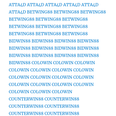
ATTA4D
ATTA4D
ATTA4D
ATTA4D
ATTA4D
ATTA4D
BETWING88
BETWING88
BETWING88
BETWING88
BETWING88
BETWING88
BETWING88
BETWING88
BETWING88
BETWING88
BETWING88
BETWING88
BIDWIN88
BIDWIN88
BIDWIN88
BIDWIN88
BIDWIN88
BIDWIN88
BIDWIN88
BIDWIN88
BIDWIN88
BIDWIN88
BIDWIN88
BIDWIN88
BIDWIN88
COLOWIN
COLOWIN
COLOWIN
COLOWIN
COLOWIN
COLOWIN
COLOWIN
COLOWIN
COLOWIN
COLOWIN
COLOWIN
COLOWIN
COLOWIN
COLOWIN
COLOWIN
COLOWIN
COLOWIN
COLOWIN
COUNTERWIN88
COUNTERWIN88
COUNTERWIN88
COUNTERWIN88
COUNTERWIN88
COUNTERWIN88