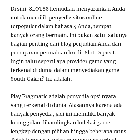
Di sini, SLOT88 kemudian menyarankan Anda
untuk memilih penyedia situs online
terpopuler dalam bahasa 4 Anda, tempat
banyak orang bermain. Ini bukan satu-satunya
bagian penting dari blog perjudian Anda dan
pemaparan permainan kredit Slot Deposit.
Ingin tahu seperti apa provider game yang
terkenal di dunia dalam menyediakan game
South Gakor? Ini adalah:
Play Pragmatic adalah penyedia opsi nyata
yang terkenal di dunia. Alasannya karena ada
banyak penyedia, jadi ini memiliki banyak
keunggulan dibandingkan koleksi game
lengkap dengan pilihan hingga beberapa ratus.