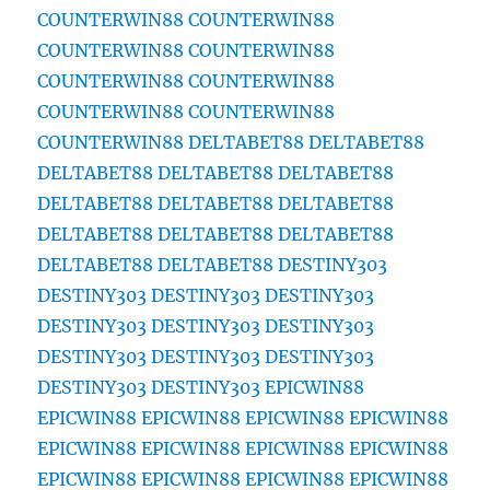
COUNTERWIN88
COUNTERWIN88
COUNTERWIN88
COUNTERWIN88
COUNTERWIN88
COUNTERWIN88
COUNTERWIN88
COUNTERWIN88
COUNTERWIN88
DELTABET88
DELTABET88
DELTABET88
DELTABET88
DELTABET88
DELTABET88
DELTABET88
DELTABET88
DELTABET88
DELTABET88
DELTABET88
DELTABET88
DELTABET88
DESTINY303
DESTINY303
DESTINY303
DESTINY303
DESTINY303
DESTINY303
DESTINY303
DESTINY303
DESTINY303
DESTINY303
DESTINY303
DESTINY303
EPICWIN88
EPICWIN88
EPICWIN88
EPICWIN88
EPICWIN88
EPICWIN88
EPICWIN88
EPICWIN88
EPICWIN88
EPICWIN88
EPICWIN88
EPICWIN88
EPICWIN88