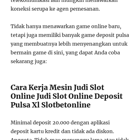
telekomunikasi lain mungkin menawarkan
koneksi serupa ke agen pemesanan.
Tidak hanya menawarkan game online baru,
tetapi juga memiliki banyak game deposit pulsa
yang membuatnya lebih menyenangkan untuk
bermain game di sini, yang dapat Anda coba
sekarang juga:
Cara Kerja Mesin Judi Slot
Online Judi Slot Online Deposit
Pulsa Xl Slotbetonline
Minimal deposit 20.000 dengan aplikasi
deposit kartu kredit dan tidak ada diskon.