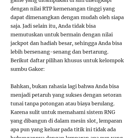
game yang ditampilkan di sini dilengkapi
dengan nilai RTP kemenangan tinggi yang
dapat dimenangkan dengan mudah oleh siapa
saja. Jadi selain itu, Anda tidak bisa
memutuskan untuk bermain dengan nilai
jackpot dan hadiah besar, sehingga Anda bisa
lebih bersenang-senang dan bertarung.
Berikut daftar pilihan khusus untuk kelompok
sumbu Gakor:
Bahkan, bukan rahasia lagi bahwa Anda bisa
menjadi petaruh yang sukses dengan setoran
tunai tanpa potongan atau biaya berulang.
Karena sulit untuk memahami sistem RNG
yang dibangun di dalam mesin slot, lemparan
apa pun yang keluar pada titik ini tidak ada