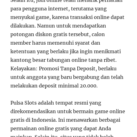
Selain itu, judi online telah menarik perhatian
para pengguna internet, terutama yang
menyukai game, karena transaksi online dapat
dilakukan. Namun untuk mendapatkan
potongan diskon gratis tersebut, calon
member harus memenuhi syarat dan
ketentuan yang berlaku jika ingin menikmati
kantong besar tabungan online tanpa ribet.
Kelayakan: Promosi Tanpa Deposit, berlaku
untuk anggota yang baru bergabung dan telah
melakukan deposit minimal 20.000.
Pulsa Slots adalah tempat resmi yang
direkomendasikan untuk bermain game online
gratis di Indonesia. Ini menawarkan berbagai
permainan online gratis yang dapat Anda