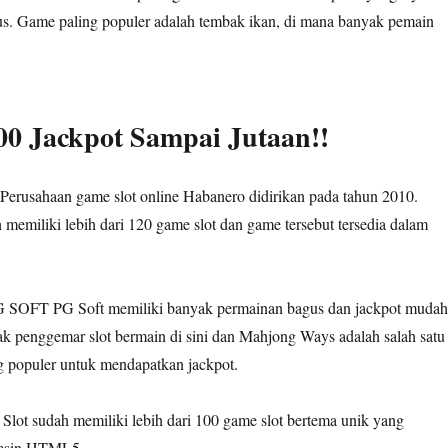
us. Game paling populer adalah tembak ikan, di mana banyak pemain
00 Jackpot Sampai Jutaan!!
a Perusahaan game slot online Habanero didirikan pada tahun 2010.
 memiliki lebih dari 120 game slot dan game tersebut tersedia dalam
PG SOFT PG Soft memiliki banyak permainan bagus dan jackpot mudah
 penggemar slot bermain di sini dan Mahjong Ways adalah salah satu
ng populer untuk mendapatkan jackpot.
Slot sudah memiliki lebih dari 100 game slot bertema unik yang
mesin HTML5.