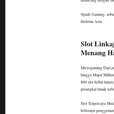
Spade Gaming, sebua
bertema Asia.
Slot Linka
Menang Ha
Microgaming Dari pr
hingga Major Millio
800 slot hebat lain
perangkat lunak terb
Slot Terpercaya Mu
beberapa penggemar 