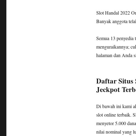
Slot Handal 2022 On
Banyak anggota tela
Semua 13 penyedia te
menguraikannya; cuku
halaman dan Anda s
Daftar Situs
Jeckpot Terb
Di bawah ini kami ak
slot online terbaik.
menyetor 5.000 dan
nilai nominal yang lu