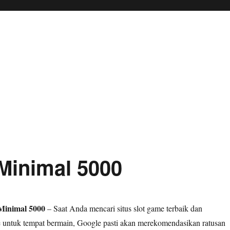
 Minimal 5000
 Minimal 5000
– Saat Anda mencari situs slot game terbaik dan
e untuk tempat bermain, Google pasti akan merekomendasikan ratusan