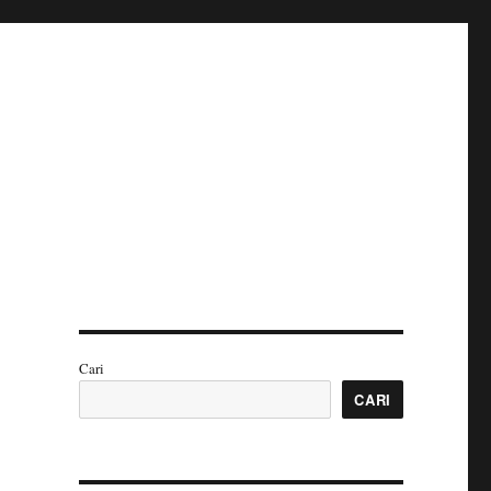
Cari
CARI