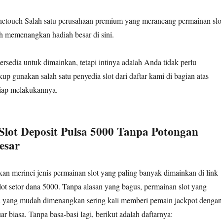
etouch Salah satu perusahaan premium yang merancang permainan slo
h memenangkan hadiah besar di sini.
rsedia untuk dimainkan, tetapi intinya adalah Anda tidak perlu
p gunakan salah satu penyedia slot dari daftar kami di bagian atas
iap melakukannya.
 Slot Deposit Pulsa 5000 Tanpa Potongan
esar
an merinci jenis permainan slot yang paling banyak dimainkan di link
 Slot setor dana 5000. Tanpa alasan yang bagus, permainan slot yang
a yang mudah dimenangkan sering kali memberi pemain jackpot denga
ar biasa. Tanpa basa-basi lagi, berikut adalah daftarnya: