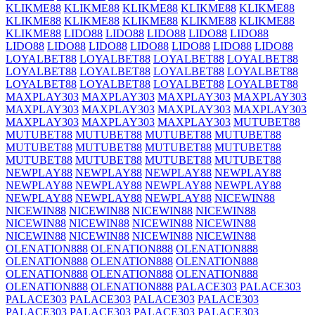
KLIKME88
KLIKME88
KLIKME88
KLIKME88
KLIKME88
KLIKME88
KLIKME88
KLIKME88
KLIKME88
KLIKME88
KLIKME88
LIDO88
LIDO88
LIDO88
LIDO88
LIDO88
LIDO88
LIDO88
LIDO88
LIDO88
LIDO88
LIDO88
LIDO88
LOYALBET88
LOYALBET88
LOYALBET88
LOYALBET88
LOYALBET88
LOYALBET88
LOYALBET88
LOYALBET88
LOYALBET88
LOYALBET88
LOYALBET88
LOYALBET88
MAXPLAY303
MAXPLAY303
MAXPLAY303
MAXPLAY303
MAXPLAY303
MAXPLAY303
MAXPLAY303
MAXPLAY303
MAXPLAY303
MAXPLAY303
MAXPLAY303
MUTUBET88
MUTUBET88
MUTUBET88
MUTUBET88
MUTUBET88
MUTUBET88
MUTUBET88
MUTUBET88
MUTUBET88
MUTUBET88
MUTUBET88
MUTUBET88
MUTUBET88
NEWPLAY88
NEWPLAY88
NEWPLAY88
NEWPLAY88
NEWPLAY88
NEWPLAY88
NEWPLAY88
NEWPLAY88
NEWPLAY88
NEWPLAY88
NEWPLAY88
NICEWIN88
NICEWIN88
NICEWIN88
NICEWIN88
NICEWIN88
NICEWIN88
NICEWIN88
NICEWIN88
NICEWIN88
NICEWIN88
NICEWIN88
NICEWIN88
NICEWIN88
OLENATION888
OLENATION888
OLENATION888
OLENATION888
OLENATION888
OLENATION888
OLENATION888
OLENATION888
OLENATION888
OLENATION888
OLENATION888
PALACE303
PALACE303
PALACE303
PALACE303
PALACE303
PALACE303
PALACE303
PALACE303
PALACE303
PALACE303