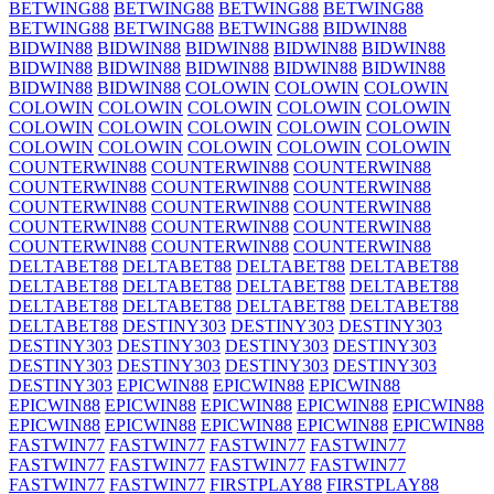
BETWING88
BETWING88
BETWING88
BETWING88
BETWING88
BETWING88
BETWING88
BIDWIN88
BIDWIN88
BIDWIN88
BIDWIN88
BIDWIN88
BIDWIN88
BIDWIN88
BIDWIN88
BIDWIN88
BIDWIN88
BIDWIN88
BIDWIN88
BIDWIN88
COLOWIN
COLOWIN
COLOWIN
COLOWIN
COLOWIN
COLOWIN
COLOWIN
COLOWIN
COLOWIN
COLOWIN
COLOWIN
COLOWIN
COLOWIN
COLOWIN
COLOWIN
COLOWIN
COLOWIN
COLOWIN
COUNTERWIN88
COUNTERWIN88
COUNTERWIN88
COUNTERWIN88
COUNTERWIN88
COUNTERWIN88
COUNTERWIN88
COUNTERWIN88
COUNTERWIN88
COUNTERWIN88
COUNTERWIN88
COUNTERWIN88
COUNTERWIN88
COUNTERWIN88
COUNTERWIN88
DELTABET88
DELTABET88
DELTABET88
DELTABET88
DELTABET88
DELTABET88
DELTABET88
DELTABET88
DELTABET88
DELTABET88
DELTABET88
DELTABET88
DELTABET88
DESTINY303
DESTINY303
DESTINY303
DESTINY303
DESTINY303
DESTINY303
DESTINY303
DESTINY303
DESTINY303
DESTINY303
DESTINY303
DESTINY303
EPICWIN88
EPICWIN88
EPICWIN88
EPICWIN88
EPICWIN88
EPICWIN88
EPICWIN88
EPICWIN88
EPICWIN88
EPICWIN88
EPICWIN88
EPICWIN88
EPICWIN88
FASTWIN77
FASTWIN77
FASTWIN77
FASTWIN77
FASTWIN77
FASTWIN77
FASTWIN77
FASTWIN77
FASTWIN77
FASTWIN77
FIRSTPLAY88
FIRSTPLAY88