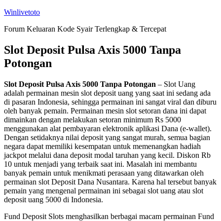
Skip
Winlivetoto
to
Forum Keluaran Kode Syair Terlengkap & Tercepat
content
Slot Deposit Pulsa Axis 5000 Tanpa
Potongan
Slot Deposit Pulsa Axis 5000 Tanpa Potongan
– Slot Uang
adalah permainan mesin slot deposit uang yang saat ini sedang ada
di pasaran Indonesia, sehingga permainan ini sangat viral dan diburu
oleh banyak pemain. Permainan mesin slot setoran dana ini dapat
dimainkan dengan melakukan setoran minimum Rs 5000
menggunakan alat pembayaran elektronik aplikasi Dana (e-wallet).
Dengan setidaknya nilai deposit yang sangat murah, semua bagian
negara dapat memiliki kesempatan untuk memenangkan hadiah
jackpot melalui dana deposit modal taruhan yang kecil. Diskon Rb
10 untuk menjadi yang terbaik saat ini. Masalah ini membantu
banyak pemain untuk menikmati perasaan yang ditawarkan oleh
permainan slot Deposit Dana Nusantara. Karena hal tersebut banyak
pemain yang mengenal permainan ini sebagai slot uang atau slot
deposit uang 5000 di Indonesia.
Fund Deposit Slots menghasilkan berbagai macam permainan Fund