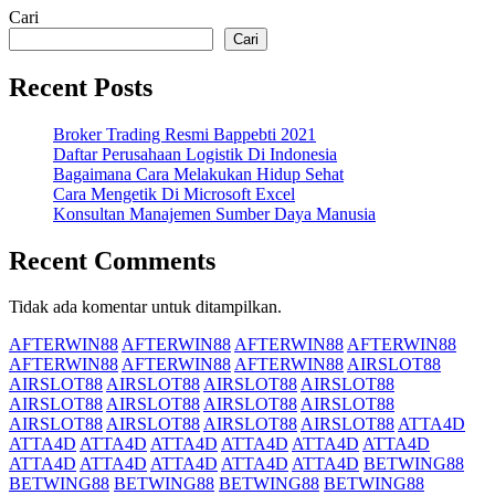
Cari
Cari
Recent Posts
Broker Trading Resmi Bappebti 2021
Daftar Perusahaan Logistik Di Indonesia
Bagaimana Cara Melakukan Hidup Sehat
Cara Mengetik Di Microsoft Excel
Konsultan Manajemen Sumber Daya Manusia
Recent Comments
Tidak ada komentar untuk ditampilkan.
AFTERWIN88
AFTERWIN88
AFTERWIN88
AFTERWIN88
AFTERWIN88
AFTERWIN88
AFTERWIN88
AIRSLOT88
AIRSLOT88
AIRSLOT88
AIRSLOT88
AIRSLOT88
AIRSLOT88
AIRSLOT88
AIRSLOT88
AIRSLOT88
AIRSLOT88
AIRSLOT88
AIRSLOT88
AIRSLOT88
ATTA4D
ATTA4D
ATTA4D
ATTA4D
ATTA4D
ATTA4D
ATTA4D
ATTA4D
ATTA4D
ATTA4D
ATTA4D
ATTA4D
BETWING88
BETWING88
BETWING88
BETWING88
BETWING88