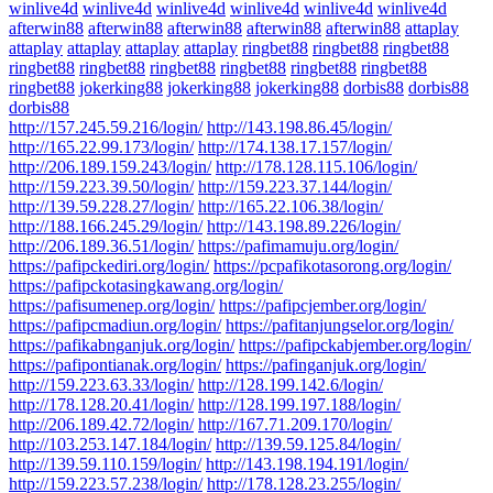
winlive4d
winlive4d
winlive4d
winlive4d
winlive4d
winlive4d
afterwin88
afterwin88
afterwin88
afterwin88
afterwin88
attaplay
attaplay
attaplay
attaplay
attaplay
ringbet88
ringbet88
ringbet88
ringbet88
ringbet88
ringbet88
ringbet88
ringbet88
ringbet88
ringbet88
jokerking88
jokerking88
jokerking88
dorbis88
dorbis88
dorbis88
http://157.245.59.216/login/
http://143.198.86.45/login/
http://165.22.99.173/login/
http://174.138.17.157/login/
http://206.189.159.243/login/
http://178.128.115.106/login/
http://159.223.39.50/login/
http://159.223.37.144/login/
http://139.59.228.27/login/
http://165.22.106.38/login/
http://188.166.245.29/login/
http://143.198.89.226/login/
http://206.189.36.51/login/
https://pafimamuju.org/login/
https://pafipckediri.org/login/
https://pcpafikotasorong.org/login/
https://pafipckotasingkawang.org/login/
https://pafisumenep.org/login/
https://pafipcjember.org/login/
https://pafipcmadiun.org/login/
https://pafitanjungselor.org/login/
https://pafikabnganjuk.org/login/
https://pafipckabjember.org/login/
https://pafipontianak.org/login/
https://pafinganjuk.org/login/
http://159.223.63.33/login/
http://128.199.142.6/login/
http://178.128.20.41/login/
http://128.199.197.188/login/
http://206.189.42.72/login/
http://167.71.209.170/login/
http://103.253.147.184/login/
http://139.59.125.84/login/
http://139.59.110.159/login/
http://143.198.194.191/login/
http://159.223.57.238/login/
http://178.128.23.255/login/