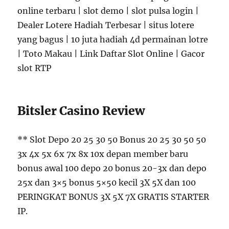
online terbaru | slot demo | slot pulsa login |
Dealer Lotere Hadiah Terbesar | situs lotere
yang bagus | 10 juta hadiah 4d permainan lotre
| Toto Makau | Link Daftar Slot Online | Gacor
slot RTP
Bitsler Casino Review
** Slot Depo 20 25 30 50 Bonus 20 25 30 50 50
3x 4x 5x 6x 7x 8x 10x depan member baru
bonus awal 100 depo 20 bonus 20-3x dan depo
25x dan 3×5 bonus 5×50 kecil 3X 5X dan 100
PERINGKAT BONUS 3X 5X 7X GRATIS STARTER
IP.