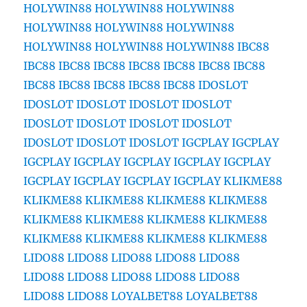
HOLYWIN88
HOLYWIN88
HOLYWIN88
HOLYWIN88
HOLYWIN88
HOLYWIN88
HOLYWIN88
HOLYWIN88
HOLYWIN88
IBC88
IBC88
IBC88
IBC88
IBC88
IBC88
IBC88
IBC88
IBC88
IBC88
IBC88
IBC88
IBC88
IDOSLOT
IDOSLOT
IDOSLOT
IDOSLOT
IDOSLOT
IDOSLOT
IDOSLOT
IDOSLOT
IDOSLOT
IDOSLOT
IDOSLOT
IDOSLOT
IGCPLAY
IGCPLAY
IGCPLAY
IGCPLAY
IGCPLAY
IGCPLAY
IGCPLAY
IGCPLAY
IGCPLAY
IGCPLAY
IGCPLAY
KLIKME88
KLIKME88
KLIKME88
KLIKME88
KLIKME88
KLIKME88
KLIKME88
KLIKME88
KLIKME88
KLIKME88
KLIKME88
KLIKME88
KLIKME88
LIDO88
LIDO88
LIDO88
LIDO88
LIDO88
LIDO88
LIDO88
LIDO88
LIDO88
LIDO88
LIDO88
LIDO88
LOYALBET88
LOYALBET88