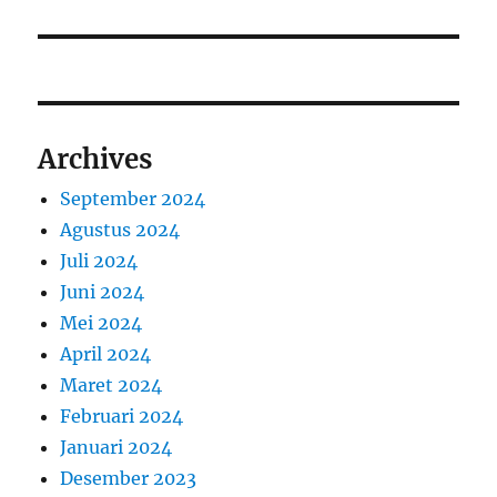
post:
Archives
September 2024
Agustus 2024
Juli 2024
Juni 2024
Mei 2024
April 2024
Maret 2024
Februari 2024
Januari 2024
Desember 2023