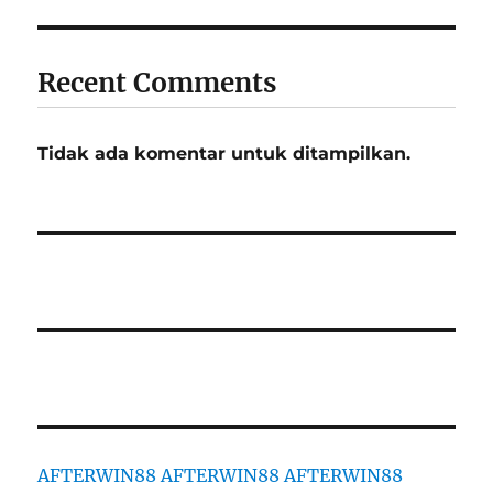
Recent Comments
Tidak ada komentar untuk ditampilkan.
AFTERWIN88
AFTERWIN88
AFTERWIN88