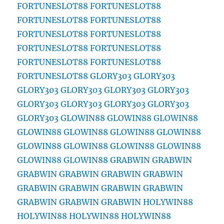
FORTUNESLOT88
FORTUNESLOT88
FORTUNESLOT88
FORTUNESLOT88
FORTUNESLOT88
FORTUNESLOT88
FORTUNESLOT88
FORTUNESLOT88
FORTUNESLOT88
FORTUNESLOT88
FORTUNESLOT88
GLORY303
GLORY303
GLORY303
GLORY303
GLORY303
GLORY303
GLORY303
GLORY303
GLORY303
GLORY303
GLORY303
GLOWIN88
GLOWIN88
GLOWIN88
GLOWIN88
GLOWIN88
GLOWIN88
GLOWIN88
GLOWIN88
GLOWIN88
GLOWIN88
GLOWIN88
GLOWIN88
GLOWIN88
GRABWIN
GRABWIN
GRABWIN
GRABWIN
GRABWIN
GRABWIN
GRABWIN
GRABWIN
GRABWIN
GRABWIN
GRABWIN
GRABWIN
GRABWIN
HOLYWIN88
HOLYWIN88
HOLYWIN88
HOLYWIN88