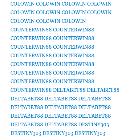
COLOWIN
COLOWIN
COLOWIN
COLOWIN
COLOWIN
COLOWIN
COLOWIN
COLOWIN
COLOWIN
COLOWIN
COLOWIN
COUNTERWIN88
COUNTERWIN88
COUNTERWIN88
COUNTERWIN88
COUNTERWIN88
COUNTERWIN88
COUNTERWIN88
COUNTERWIN88
COUNTERWIN88
COUNTERWIN88
COUNTERWIN88
COUNTERWIN88
COUNTERWIN88
COUNTERWIN88
COUNTERWIN88
DELTABET88
DELTABET88
DELTABET88
DELTABET88
DELTABET88
DELTABET88
DELTABET88
DELTABET88
DELTABET88
DELTABET88
DELTABET88
DELTABET88
DELTABET88
DESTINY303
DESTINY303
DESTINY303
DESTINY303