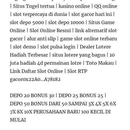
| Situs Togel tertua | kasino online | QQ online
| slot terpercaya di dunia | slot gacor hari ini |
slot depo 5000 | slot depo 10000 | Situs Game
Online | Slot Online Resmi | link alternatif slot
gacor | alur anti slip | game slot online terbaru
| slot demo | slot pulsa login | Dealer Lotere
Hadiah Terbesar | situs lotere yang bagus | 10
juta hadiah 4d permainan lotre | Toto Makau |
Link Daftar Slot Online | Slot RTP
gacor0x22A0…A78182
DEPO 20 BONUS 30 | DEPO 25 BONUS 25 |
DEPO 50 BONUS DARI 50 SAMPAI 3X 4X 5X 6X
7X 8X 10X PERUSAHAAN BARU 100 KECIL DI
MULAI