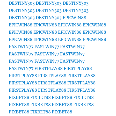
DESTINY303
DESTINY303
DESTINY303
DESTINY303
DESTINY303
DESTINY303
DESTINY303
DESTINY303
EPICWIN88
EPICWIN88
EPICWIN88
EPICWIN88
EPICWIN88
EPICWIN88
EPICWIN88
EPICWIN88
EPICWIN88
EPICWIN88
EPICWIN88
EPICWIN88
EPICWIN88
FASTWIN77
FASTWIN77
FASTWIN77
FASTWIN77
FASTWIN77
FASTWIN77
FASTWIN77
FASTWIN77
FASTWIN77
FASTWIN77
FIRSTPLAY88
FIRSTPLAY88
FIRSTPLAY88
FIRSTPLAY88
FIRSTPLAY88
FIRSTPLAY88
FIRSTPLAY88
FIRSTPLAY88
FIRSTPLAY88
FIRSTPLAY88
FIRSTPLAY88
FIXBET88
FIXBET88
FIXBET88
FIXBET88
FIXBET88
FIXBET88
FIXBET88
FIXBET88
FIXBET88
FIXBET88
FIXBET88