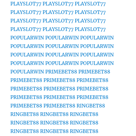
PLAYSLOT77
PLAYSLOT77
PLAYSLOT77
PLAYSLOT77
PLAYSLOT77
PLAYSLOT77
PLAYSLOT77
PLAYSLOT77
PLAYSLOT77
PLAYSLOT77
PLAYSLOT77
PLAYSLOT77
POPULARWIN
POPULARWIN
POPULARWIN
POPULARWIN
POPULARWIN
POPULARWIN
POPULARWIN
POPULARWIN
POPULARWIN
POPULARWIN
POPULARWIN
POPULARWIN
POPULARWIN
PRIMEBET88
PRIMEBET88
PRIMEBET88
PRIMEBET88
PRIMEBET88
PRIMEBET88
PRIMEBET88
PRIMEBET88
PRIMEBET88
PRIMEBET88
PRIMEBET88
PRIMEBET88
PRIMEBET88
RINGBET88
RINGBET88
RINGBET88
RINGBET88
RINGBET88
RINGBET88
RINGBET88
RINGBET88
RINGBET88
RINGBET88