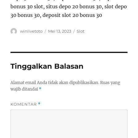
bonus 30 slot, situs depo 20 bonus 30, slot depo
30 bonus 30, deposit slot 20 bonus 30
Author
Posted
Categories
winlivetoto
Mei 13, 2023
Slot
on
Tinggalkan Balasan
Alamat email Anda tidak akan dipublikasikan.
Ruas yang
wajib ditandai
*
KOMENTAR
*