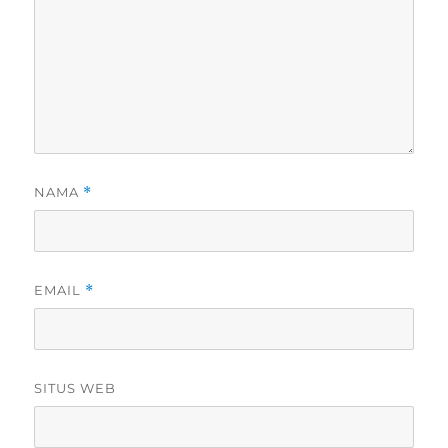
NAMA
*
EMAIL
*
SITUS WEB