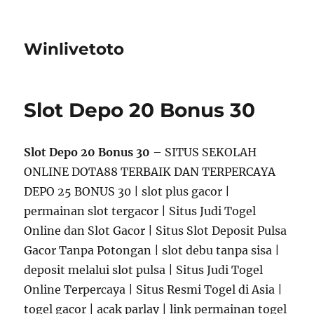
Winlivetoto
Slot Depo 20 Bonus 30
Slot Depo 20 Bonus 30
– SITUS SEKOLAH
ONLINE DOTA88 TERBAIK DAN TERPERCAYA
DEPO 25 BONUS 30 | slot plus gacor |
permainan slot tergacor | Situs Judi Togel
Online dan Slot Gacor | Situs Slot Deposit Pulsa
Gacor Tanpa Potongan | slot debu tanpa sisa |
deposit melalui slot pulsa | Situs Judi Togel
Online Terpercaya | Situs Resmi Togel di Asia |
togel gacor | acak parlay | link permainan togel