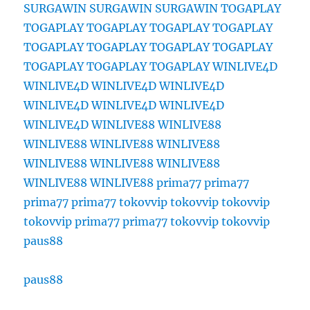
SURGAWIN
SURGAWIN
SURGAWIN
TOGAPLAY
TOGAPLAY
TOGAPLAY
TOGAPLAY
TOGAPLAY
TOGAPLAY
TOGAPLAY
TOGAPLAY
TOGAPLAY
TOGAPLAY
TOGAPLAY
TOGAPLAY
WINLIVE4D
WINLIVE4D
WINLIVE4D
WINLIVE4D
WINLIVE4D
WINLIVE4D
WINLIVE4D
WINLIVE4D
WINLIVE88
WINLIVE88
WINLIVE88
WINLIVE88
WINLIVE88
WINLIVE88
WINLIVE88
WINLIVE88
WINLIVE88
WINLIVE88
prima77
prima77
prima77
prima77
tokovvip
tokovvip
tokovvip
tokovvip
prima77
prima77
tokovvip
tokovvip
paus88
paus88