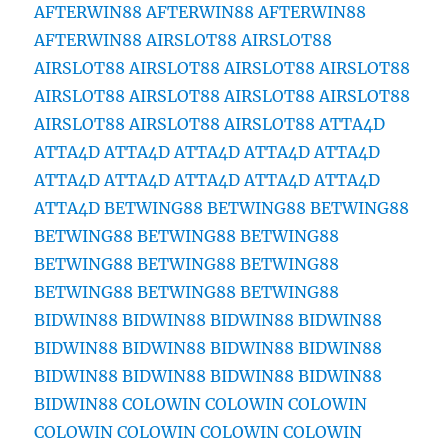
AFTERWIN88
AFTERWIN88
AFTERWIN88
AFTERWIN88
AIRSLOT88
AIRSLOT88
AIRSLOT88
AIRSLOT88
AIRSLOT88
AIRSLOT88
AIRSLOT88
AIRSLOT88
AIRSLOT88
AIRSLOT88
AIRSLOT88
AIRSLOT88
AIRSLOT88
ATTA4D
ATTA4D
ATTA4D
ATTA4D
ATTA4D
ATTA4D
ATTA4D
ATTA4D
ATTA4D
ATTA4D
ATTA4D
ATTA4D
BETWING88
BETWING88
BETWING88
BETWING88
BETWING88
BETWING88
BETWING88
BETWING88
BETWING88
BETWING88
BETWING88
BETWING88
BIDWIN88
BIDWIN88
BIDWIN88
BIDWIN88
BIDWIN88
BIDWIN88
BIDWIN88
BIDWIN88
BIDWIN88
BIDWIN88
BIDWIN88
BIDWIN88
BIDWIN88
COLOWIN
COLOWIN
COLOWIN
COLOWIN
COLOWIN
COLOWIN
COLOWIN