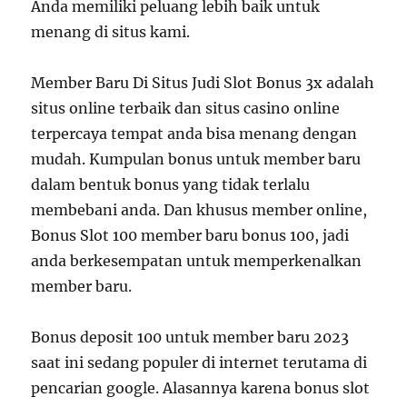
Anda memiliki peluang lebih baik untuk
menang di situs kami.
Member Baru Di Situs Judi Slot Bonus 3x adalah
situs online terbaik dan situs casino online
terpercaya tempat anda bisa menang dengan
mudah. Kumpulan bonus untuk member baru
dalam bentuk bonus yang tidak terlalu
membebani anda. Dan khusus member online,
Bonus Slot 100 member baru bonus 100, jadi
anda berkesempatan untuk memperkenalkan
member baru.
Bonus deposit 100 untuk member baru 2023
saat ini sedang populer di internet terutama di
pencarian google. Alasannya karena bonus slot