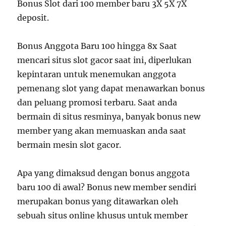
Bonus Slot dari 100 member baru 3X 5X 7X
deposit.
Bonus Anggota Baru 100 hingga 8x Saat
mencari situs slot gacor saat ini, diperlukan
kepintaran untuk menemukan anggota
pemenang slot yang dapat menawarkan bonus
dan peluang promosi terbaru. Saat anda
bermain di situs resminya, banyak bonus new
member yang akan memuaskan anda saat
bermain mesin slot gacor.
Apa yang dimaksud dengan bonus anggota
baru 100 di awal? Bonus new member sendiri
merupakan bonus yang ditawarkan oleh
sebuah situs online khusus untuk member