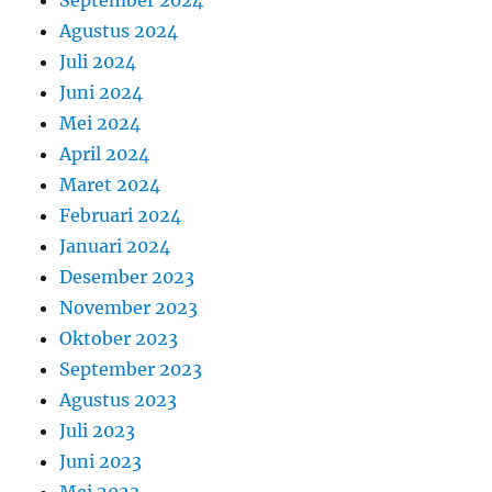
September 2024
Agustus 2024
Juli 2024
Juni 2024
Mei 2024
April 2024
Maret 2024
Februari 2024
Januari 2024
Desember 2023
November 2023
Oktober 2023
September 2023
Agustus 2023
Juli 2023
Juni 2023