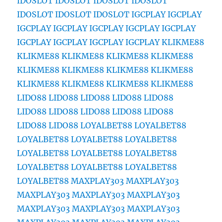
IDOSLOT
IDOSLOT
IDOSLOT
IDOSLOT
IDOSLOT
IDOSLOT
IDOSLOT
IGCPLAY
IGCPLAY
IGCPLAY
IGCPLAY
IGCPLAY
IGCPLAY
IGCPLAY
IGCPLAY
IGCPLAY
IGCPLAY
IGCPLAY
KLIKME88
KLIKME88
KLIKME88
KLIKME88
KLIKME88
KLIKME88
KLIKME88
KLIKME88
KLIKME88
KLIKME88
KLIKME88
KLIKME88
KLIKME88
LIDO88
LIDO88
LIDO88
LIDO88
LIDO88
LIDO88
LIDO88
LIDO88
LIDO88
LIDO88
LIDO88
LIDO88
LOYALBET88
LOYALBET88
LOYALBET88
LOYALBET88
LOYALBET88
LOYALBET88
LOYALBET88
LOYALBET88
LOYALBET88
LOYALBET88
LOYALBET88
LOYALBET88
MAXPLAY303
MAXPLAY303
MAXPLAY303
MAXPLAY303
MAXPLAY303
MAXPLAY303
MAXPLAY303
MAXPLAY303