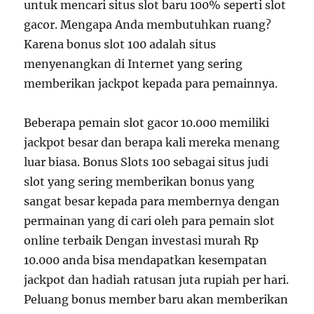
untuk mencari situs slot baru 100% seperti slot
gacor. Mengapa Anda membutuhkan ruang?
Karena bonus slot 100 adalah situs
menyenangkan di Internet yang sering
memberikan jackpot kepada para pemainnya.
Beberapa pemain slot gacor 10.000 memiliki
jackpot besar dan berapa kali mereka menang
luar biasa. Bonus Slots 100 sebagai situs judi
slot yang sering memberikan bonus yang
sangat besar kepada para membernya dengan
permainan yang di cari oleh para pemain slot
online terbaik Dengan investasi murah Rp
10.000 anda bisa mendapatkan kesempatan
jackpot dan hadiah ratusan juta rupiah per hari.
Peluang bonus member baru akan memberikan