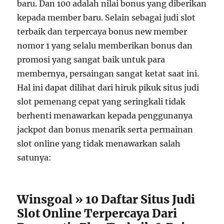
baru. Dan 100 adalah nilai bonus yang diberikan
kepada member baru. Selain sebagai judi slot
terbaik dan terpercaya bonus new member
nomor 1 yang selalu memberikan bonus dan
promosi yang sangat baik untuk para
membernya, persaingan sangat ketat saat ini.
Hal ini dapat dilihat dari hiruk pikuk situs judi
slot pemenang cepat yang seringkali tidak
berhenti menawarkan kepada penggunanya
jackpot dan bonus menarik serta permainan
slot online yang tidak menawarkan salah
satunya:
Winsgoal » 10 Daftar Situs Judi
Slot Online Terpercaya Dari