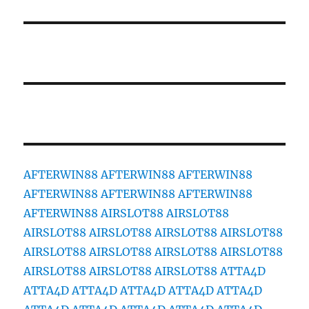
AFTERWIN88
AFTERWIN88
AFTERWIN88
AFTERWIN88
AFTERWIN88
AFTERWIN88
AFTERWIN88
AIRSLOT88
AIRSLOT88
AIRSLOT88
AIRSLOT88
AIRSLOT88
AIRSLOT88
AIRSLOT88
AIRSLOT88
AIRSLOT88
AIRSLOT88
AIRSLOT88
AIRSLOT88
AIRSLOT88
ATTA4D
ATTA4D
ATTA4D
ATTA4D
ATTA4D
ATTA4D