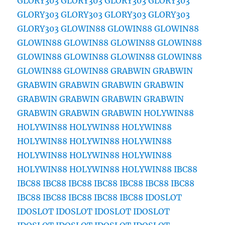
GLORY303
GLORY303
GLORY303
GLORY303
GLORY303
GLORY303
GLORY303
GLORY303
GLORY303
GLOWIN88
GLOWIN88
GLOWIN88
GLOWIN88
GLOWIN88
GLOWIN88
GLOWIN88
GLOWIN88
GLOWIN88
GLOWIN88
GLOWIN88
GLOWIN88
GLOWIN88
GRABWIN
GRABWIN
GRABWIN
GRABWIN
GRABWIN
GRABWIN
GRABWIN
GRABWIN
GRABWIN
GRABWIN
GRABWIN
GRABWIN
GRABWIN
HOLYWIN88
HOLYWIN88
HOLYWIN88
HOLYWIN88
HOLYWIN88
HOLYWIN88
HOLYWIN88
HOLYWIN88
HOLYWIN88
HOLYWIN88
HOLYWIN88
HOLYWIN88
HOLYWIN88
IBC88
IBC88
IBC88
IBC88
IBC88
IBC88
IBC88
IBC88
IBC88
IBC88
IBC88
IBC88
IBC88
IDOSLOT
IDOSLOT
IDOSLOT
IDOSLOT
IDOSLOT