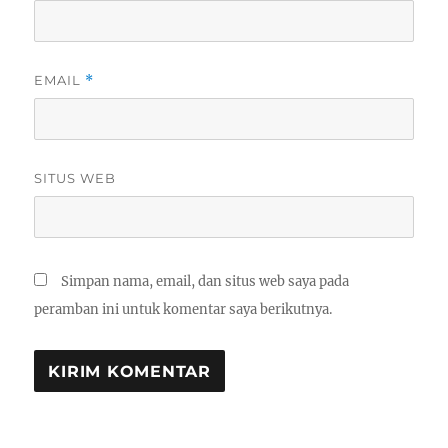
EMAIL
*
SITUS WEB
Simpan nama, email, dan situs web saya pada
peramban ini untuk komentar saya berikutnya.