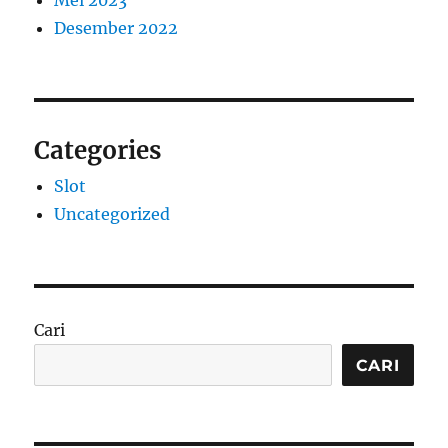
Mei 2023
Desember 2022
Categories
Slot
Uncategorized
Cari
CARI