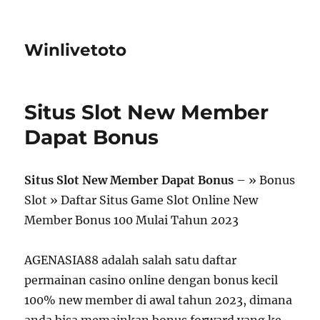
Winlivetoto
Situs Slot New Member
Dapat Bonus
Situs Slot New Member Dapat Bonus
– » Bonus
Slot » Daftar Situs Game Slot Online New
Member Bonus 100 Mulai Tahun 2023
AGENASIA88 adalah salah satu daftar
permainan casino online dengan bonus kecil
100% new member di awal tahun 2023, dimana