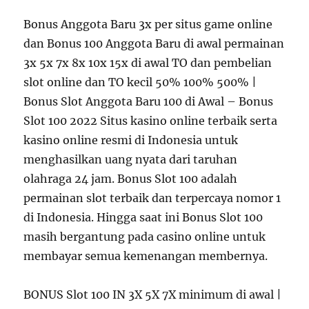
Bonus Anggota Baru 3x per situs game online
dan Bonus 100 Anggota Baru di awal permainan
3x 5x 7x 8x 10x 15x di awal TO dan pembelian
slot online dan TO kecil 50% 100% 500% |
Bonus Slot Anggota Baru 100 di Awal – Bonus
Slot 100 2022 Situs kasino online terbaik serta
kasino online resmi di Indonesia untuk
menghasilkan uang nyata dari taruhan
olahraga 24 jam. Bonus Slot 100 adalah
permainan slot terbaik dan terpercaya nomor 1
di Indonesia. Hingga saat ini Bonus Slot 100
masih bergantung pada casino online untuk
membayar semua kemenangan membernya.
BONUS Slot 100 IN 3X 5X 7X minimum di awal |