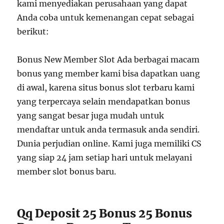
kami menyediakan perusahaan yang dapat
Anda coba untuk kemenangan cepat sebagai
berikut:
Bonus New Member Slot Ada berbagai macam
bonus yang member kami bisa dapatkan uang
di awal, karena situs bonus slot terbaru kami
yang terpercaya selain mendapatkan bonus
yang sangat besar juga mudah untuk
mendaftar untuk anda termasuk anda sendiri.
Dunia perjudian online. Kami juga memiliki CS
yang siap 24 jam setiap hari untuk melayani
member slot bonus baru.
Qq Deposit 25 Bonus 25 Bonus