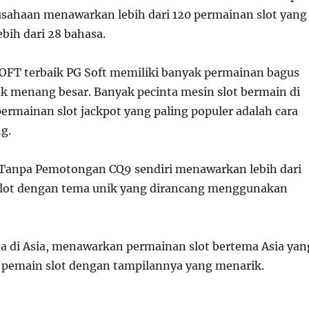
usahaan menawarkan lebih dari 120 permainan slot yang
ebih dari 28 bahasa.
SOFT terbaik PG Soft memiliki banyak permainan bagus
 menang besar. Banyak pecinta mesin slot bermain di
 permainan slot jackpot yang paling populer adalah cara
g.
 Tanpa Pemotongan CQ9 sendiri menawarkan lebih dari
slot dengan tema unik yang dirancang menggunakan
 di Asia, menawarkan permainan slot bertema Asia yan
pemain slot dengan tampilannya yang menarik.