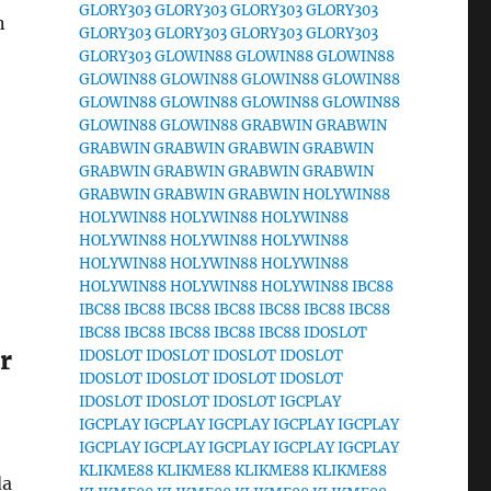
GLORY303
GLORY303
GLORY303
GLORY303
n
GLORY303
GLORY303
GLORY303
GLORY303
GLORY303
GLOWIN88
GLOWIN88
GLOWIN88
GLOWIN88
GLOWIN88
GLOWIN88
GLOWIN88
GLOWIN88
GLOWIN88
GLOWIN88
GLOWIN88
GLOWIN88
GLOWIN88
GRABWIN
GRABWIN
GRABWIN
GRABWIN
GRABWIN
GRABWIN
GRABWIN
GRABWIN
GRABWIN
GRABWIN
GRABWIN
GRABWIN
GRABWIN
HOLYWIN88
HOLYWIN88
HOLYWIN88
HOLYWIN88
HOLYWIN88
HOLYWIN88
HOLYWIN88
HOLYWIN88
HOLYWIN88
HOLYWIN88
HOLYWIN88
HOLYWIN88
HOLYWIN88
IBC88
IBC88
IBC88
IBC88
IBC88
IBC88
IBC88
IBC88
IBC88
IBC88
IBC88
IBC88
IBC88
IDOSLOT
r
IDOSLOT
IDOSLOT
IDOSLOT
IDOSLOT
IDOSLOT
IDOSLOT
IDOSLOT
IDOSLOT
IDOSLOT
IDOSLOT
IDOSLOT
IGCPLAY
IGCPLAY
IGCPLAY
IGCPLAY
IGCPLAY
IGCPLAY
IGCPLAY
IGCPLAY
IGCPLAY
IGCPLAY
IGCPLAY
KLIKME88
KLIKME88
KLIKME88
KLIKME88
da