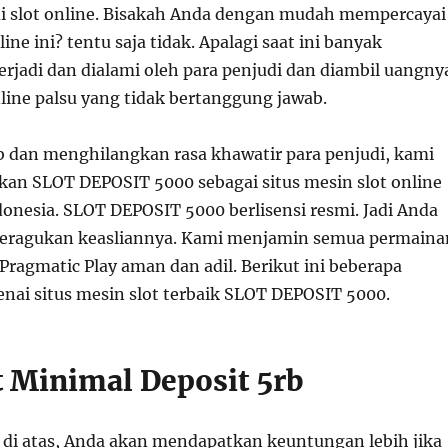
udi slot online. Bisakah Anda dengan mudah mempercayai
nline ini? tentu saja tidak. Apalagi saat ini banyak
erjadi dan dialami oleh para penjudi dan diambil uangny
online palsu yang tidak bertanggung jawab.
dan menghilangkan rasa khawatir para penjudi, kami
n SLOT DEPOSIT 5000 sebagai situs mesin slot online
donesia. SLOT DEPOSIT 5000 berlisensi resmi. Jadi Anda
 meragukan keasliannya. Kami menjamin semua permaina
i Pragmatic Play aman dan adil. Berikut ini beberapa
nai situs mesin slot terbaik SLOT DEPOSIT 5000.
t Minimal Deposit 5rb
i di atas, Anda akan mendapatkan keuntungan lebih jika