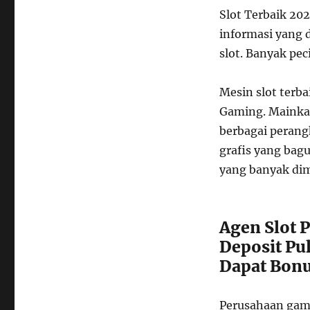
Slot Terbaik 20
informasi yang 
slot. Banyak pec
Mesin slot terba
Gaming. Mainka
berbagai perang
grafis yang bag
yang banyak dim
Agen Slot 
Deposit Pu
Dapat Bonu
Perusahaan game