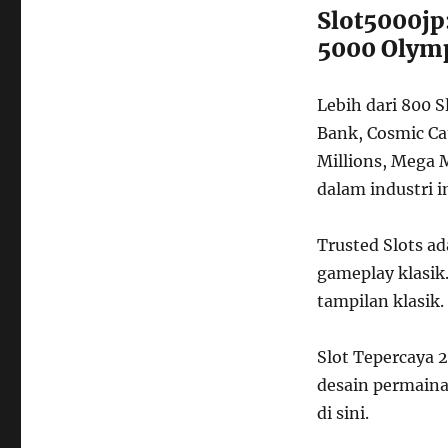
Slot5000jp:
5000 Olymp
Lebih dari 800 S
Bank, Cosmic Cat
Millions, Mega 
dalam industri 
Trusted Slots a
gameplay klasik
tampilan klasik.
Slot Tepercaya 
desain permaina
di sini.