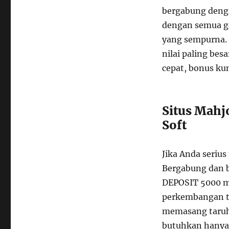
bergabung denga
dengan semua ga
yang sempurna.
nilai paling be
cepat, bonus kum
Situs Mahj
Soft
Jika Anda seriu
Bergabung dan b
DEPOSIT 5000 me
perkembangan te
memasang taruh
butuhkan hanyal