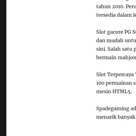
tahun 2010. Per
tersedia dalam l
Slot gacore PG 
dan mudah untuk
sini. Salah satu
bermain mahjon
Slot Terpercaya
100 permainan 
mesin HTML5.
Spadegaming ada
menarik banyak 