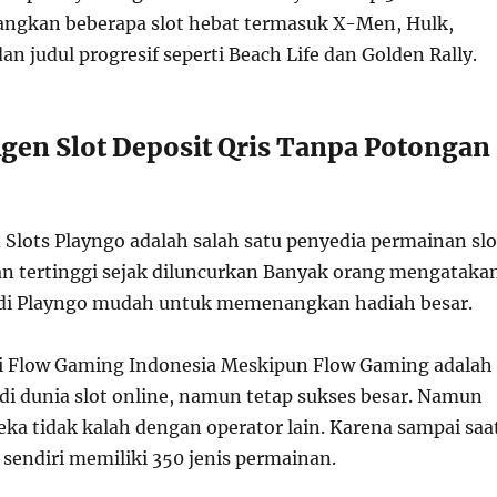
ngkan beberapa slot hebat termasuk X-Men, Hulk,
dan judul progresif seperti Beach Life dan Golden Rally.
 Agen Slot Deposit Qris Tanpa Potongan
 Slots Playngo adalah salah satu penyedia permainan slo
an tertinggi sejak diluncurkan Banyak orang mengataka
di Playngo mudah untuk memenangkan hadiah besar.
ri Flow Gaming Indonesia Meskipun Flow Gaming adalah
di dunia slot online, namun tetap sukses besar. Namun
ka tidak kalah dengan operator lain. Karena sampai saa
sendiri memiliki 350 jenis permainan.