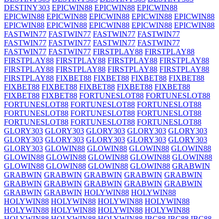
DESTINY303
EPICWIN88
EPICWIN88
EPICWIN88
EPICWIN88
EPICWIN88
EPICWIN88
EPICWIN88
EPICWIN88
EPICWIN88
EPICWIN88
EPICWIN88
EPICWIN88
EPICWIN88
FASTWIN77
FASTWIN77
FASTWIN77
FASTWIN77
FASTWIN77
FASTWIN77
FASTWIN77
FASTWIN77
FASTWIN77
FASTWIN77
FIRSTPLAY88
FIRSTPLAY88
FIRSTPLAY88
FIRSTPLAY88
FIRSTPLAY88
FIRSTPLAY88
FIRSTPLAY88
FIRSTPLAY88
FIRSTPLAY88
FIRSTPLAY88
FIRSTPLAY88
FIXBET88
FIXBET88
FIXBET88
FIXBET88
FIXBET88
FIXBET88
FIXBET88
FIXBET88
FIXBET88
FIXBET88
FIXBET88
FORTUNESLOT88
FORTUNESLOT88
FORTUNESLOT88
FORTUNESLOT88
FORTUNESLOT88
FORTUNESLOT88
FORTUNESLOT88
FORTUNESLOT88
FORTUNESLOT88
FORTUNESLOT88
FORTUNESLOT88
GLORY303
GLORY303
GLORY303
GLORY303
GLORY303
GLORY303
GLORY303
GLORY303
GLORY303
GLORY303
GLORY303
GLOWIN88
GLOWIN88
GLOWIN88
GLOWIN88
GLOWIN88
GLOWIN88
GLOWIN88
GLOWIN88
GLOWIN88
GLOWIN88
GLOWIN88
GLOWIN88
GLOWIN88
GRABWIN
GRABWIN
GRABWIN
GRABWIN
GRABWIN
GRABWIN
GRABWIN
GRABWIN
GRABWIN
GRABWIN
GRABWIN
GRABWIN
GRABWIN
HOLYWIN88
HOLYWIN88
HOLYWIN88
HOLYWIN88
HOLYWIN88
HOLYWIN88
HOLYWIN88
HOLYWIN88
HOLYWIN88
HOLYWIN88
HOLYWIN88
HOLYWIN88
HOLYWIN88
IBC88
IBC88
IBC88