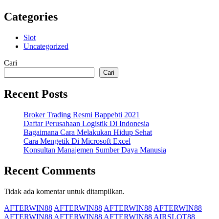
Categories
Slot
Uncategorized
Cari
Cari
Recent Posts
Broker Trading Resmi Bappebti 2021
Daftar Perusahaan Logistik Di Indonesia
Bagaimana Cara Melakukan Hidup Sehat
Cara Mengetik Di Microsoft Excel
Konsultan Manajemen Sumber Daya Manusia
Recent Comments
Tidak ada komentar untuk ditampilkan.
AFTERWIN88
AFTERWIN88
AFTERWIN88
AFTERWIN88
AFTERWIN88
AFTERWIN88
AFTERWIN88
AIRSLOT88