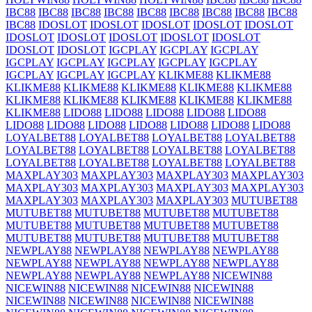
IBC88
IBC88
IBC88
IBC88
IBC88
IBC88
IBC88
IBC88
IBC88
IBC88
IDOSLOT
IDOSLOT
IDOSLOT
IDOSLOT
IDOSLOT
IDOSLOT
IDOSLOT
IDOSLOT
IDOSLOT
IDOSLOT
IDOSLOT
IDOSLOT
IGCPLAY
IGCPLAY
IGCPLAY
IGCPLAY
IGCPLAY
IGCPLAY
IGCPLAY
IGCPLAY
IGCPLAY
IGCPLAY
IGCPLAY
KLIKME88
KLIKME88
KLIKME88
KLIKME88
KLIKME88
KLIKME88
KLIKME88
KLIKME88
KLIKME88
KLIKME88
KLIKME88
KLIKME88
KLIKME88
LIDO88
LIDO88
LIDO88
LIDO88
LIDO88
LIDO88
LIDO88
LIDO88
LIDO88
LIDO88
LIDO88
LIDO88
LOYALBET88
LOYALBET88
LOYALBET88
LOYALBET88
LOYALBET88
LOYALBET88
LOYALBET88
LOYALBET88
LOYALBET88
LOYALBET88
LOYALBET88
LOYALBET88
MAXPLAY303
MAXPLAY303
MAXPLAY303
MAXPLAY303
MAXPLAY303
MAXPLAY303
MAXPLAY303
MAXPLAY303
MAXPLAY303
MAXPLAY303
MAXPLAY303
MUTUBET88
MUTUBET88
MUTUBET88
MUTUBET88
MUTUBET88
MUTUBET88
MUTUBET88
MUTUBET88
MUTUBET88
MUTUBET88
MUTUBET88
MUTUBET88
MUTUBET88
NEWPLAY88
NEWPLAY88
NEWPLAY88
NEWPLAY88
NEWPLAY88
NEWPLAY88
NEWPLAY88
NEWPLAY88
NEWPLAY88
NEWPLAY88
NEWPLAY88
NICEWIN88
NICEWIN88
NICEWIN88
NICEWIN88
NICEWIN88
NICEWIN88
NICEWIN88
NICEWIN88
NICEWIN88