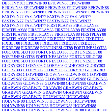
DESTINY303
EPICWIN88
EPICWIN88
EPICWIN88
EPICWIN88
EPICWIN88
EPICWIN88
EPICWIN88
EPICWIN88
EPICWIN88
EPICWIN88
EPICWIN88
EPICWIN88
EPICWIN88
FASTWIN77
FASTWIN77
FASTWIN77
FASTWIN77
FASTWIN77
FASTWIN77
FASTWIN77
FASTWIN77
FASTWIN77
FASTWIN77
FIRSTPLAY88
FIRSTPLAY88
FIRSTPLAY88
FIRSTPLAY88
FIRSTPLAY88
FIRSTPLAY88
FIRSTPLAY88
FIRSTPLAY88
FIRSTPLAY88
FIRSTPLAY88
FIRSTPLAY88
FIXBET88
FIXBET88
FIXBET88
FIXBET88
FIXBET88
FIXBET88
FIXBET88
FIXBET88
FIXBET88
FIXBET88
FIXBET88
FORTUNESLOT88
FORTUNESLOT88
FORTUNESLOT88
FORTUNESLOT88
FORTUNESLOT88
FORTUNESLOT88
FORTUNESLOT88
FORTUNESLOT88
FORTUNESLOT88
FORTUNESLOT88
FORTUNESLOT88
GLORY303
GLORY303
GLORY303
GLORY303
GLORY303
GLORY303
GLORY303
GLORY303
GLORY303
GLORY303
GLORY303
GLOWIN88
GLOWIN88
GLOWIN88
GLOWIN88
GLOWIN88
GLOWIN88
GLOWIN88
GLOWIN88
GLOWIN88
GLOWIN88
GLOWIN88
GLOWIN88
GLOWIN88
GRABWIN
GRABWIN
GRABWIN
GRABWIN
GRABWIN
GRABWIN
GRABWIN
GRABWIN
GRABWIN
GRABWIN
GRABWIN
GRABWIN
GRABWIN
HOLYWIN88
HOLYWIN88
HOLYWIN88
HOLYWIN88
HOLYWIN88
HOLYWIN88
HOLYWIN88
HOLYWIN88
HOLYWIN88
HOLYWIN88
HOLYWIN88
HOLYWIN88
HOLYWIN88
IBC88
IBC88
IBC88