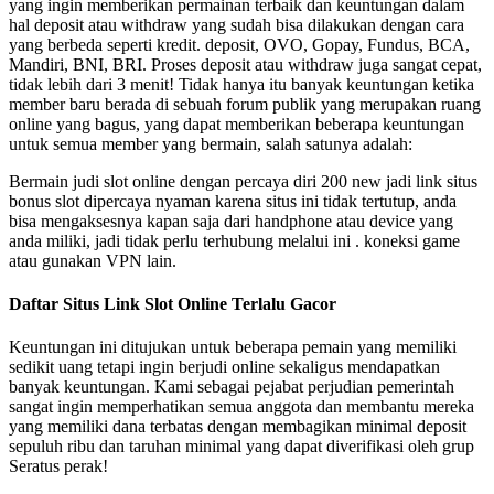
yang ingin memberikan permainan terbaik dan keuntungan dalam
hal deposit atau withdraw yang sudah bisa dilakukan dengan cara
yang berbeda seperti kredit. deposit, OVO, Gopay, Fundus, BCA,
Mandiri, BNI, BRI. Proses deposit atau withdraw juga sangat cepat,
tidak lebih dari 3 menit! Tidak hanya itu banyak keuntungan ketika
member baru berada di sebuah forum publik yang merupakan ruang
online yang bagus, yang dapat memberikan beberapa keuntungan
untuk semua member yang bermain, salah satunya adalah:
Bermain judi slot online dengan percaya diri 200 new jadi link situs
bonus slot dipercaya nyaman karena situs ini tidak tertutup, anda
bisa mengaksesnya kapan saja dari handphone atau device yang
anda miliki, jadi tidak perlu terhubung melalui ini . koneksi game
atau gunakan VPN lain.
Daftar Situs Link Slot Online Terlalu Gacor
Keuntungan ini ditujukan untuk beberapa pemain yang memiliki
sedikit uang tetapi ingin berjudi online sekaligus mendapatkan
banyak keuntungan. Kami sebagai pejabat perjudian pemerintah
sangat ingin memperhatikan semua anggota dan membantu mereka
yang memiliki dana terbatas dengan membagikan minimal deposit
sepuluh ribu dan taruhan minimal yang dapat diverifikasi oleh grup
Seratus perak!