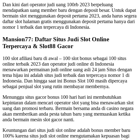
Dan kini dari operator judi uang 100rb 2023 berpeluang
mendapatkan uang member baru dengan deposit besar. Untuk dapat
bermain slot menggunakan deposit pertama 2023, anda harus segera
daftar slot halaman gratis menggunakan deposit pertama hanya dari
nomor 1 terbaik dan terpercaya di Indonesia.
Mansion77: Daftar Situs Judi Slot Online
Terpercaya & Slot88 Gacor
100 slot afiliasi baru di awal – 100 slot bonus sebagai 100 situs
online terbaik 2023 dan operator judi online di Indonesia
menawarkan permainan judi online uang asli 24 jam Situs dengan
tema hijau ini adalah situs judi terbaik dan terpercaya nomor 1 di
Indonesia. Dan hingga saat ini Bonus Slot 100 masih dipercaya
sebagai penjual slot yang rutin membayar membernya.
Menunggu situs gacor bonus 100 hari hari ini membutuhkan
kepintaran dalam mencari operator slot yang bisa menawarkan slot
uang dan promosi terbaru. Bermain bersama anda di casino negara
akan memberikan anda pesta tahun baru yang memuaskan ketika
anda bermain mesin slot gacor nanti.
Keuntungan dari situs judi slot online adalah bonus member baru
100% karena situs judi slot online mengutamakan kepuasan bagi