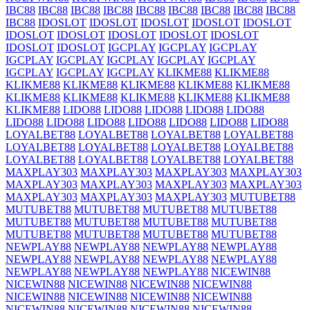
IBC88
IBC88
IBC88
IBC88
IBC88
IBC88
IBC88
IBC88
IBC88
IBC88
IDOSLOT
IDOSLOT
IDOSLOT
IDOSLOT
IDOSLOT
IDOSLOT
IDOSLOT
IDOSLOT
IDOSLOT
IDOSLOT
IDOSLOT
IDOSLOT
IGCPLAY
IGCPLAY
IGCPLAY
IGCPLAY
IGCPLAY
IGCPLAY
IGCPLAY
IGCPLAY
IGCPLAY
IGCPLAY
IGCPLAY
KLIKME88
KLIKME88
KLIKME88
KLIKME88
KLIKME88
KLIKME88
KLIKME88
KLIKME88
KLIKME88
KLIKME88
KLIKME88
KLIKME88
KLIKME88
LIDO88
LIDO88
LIDO88
LIDO88
LIDO88
LIDO88
LIDO88
LIDO88
LIDO88
LIDO88
LIDO88
LIDO88
LOYALBET88
LOYALBET88
LOYALBET88
LOYALBET88
LOYALBET88
LOYALBET88
LOYALBET88
LOYALBET88
LOYALBET88
LOYALBET88
LOYALBET88
LOYALBET88
MAXPLAY303
MAXPLAY303
MAXPLAY303
MAXPLAY303
MAXPLAY303
MAXPLAY303
MAXPLAY303
MAXPLAY303
MAXPLAY303
MAXPLAY303
MAXPLAY303
MUTUBET88
MUTUBET88
MUTUBET88
MUTUBET88
MUTUBET88
MUTUBET88
MUTUBET88
MUTUBET88
MUTUBET88
MUTUBET88
MUTUBET88
MUTUBET88
MUTUBET88
NEWPLAY88
NEWPLAY88
NEWPLAY88
NEWPLAY88
NEWPLAY88
NEWPLAY88
NEWPLAY88
NEWPLAY88
NEWPLAY88
NEWPLAY88
NEWPLAY88
NICEWIN88
NICEWIN88
NICEWIN88
NICEWIN88
NICEWIN88
NICEWIN88
NICEWIN88
NICEWIN88
NICEWIN88
NICEWIN88
NICEWIN88
NICEWIN88
NICEWIN88