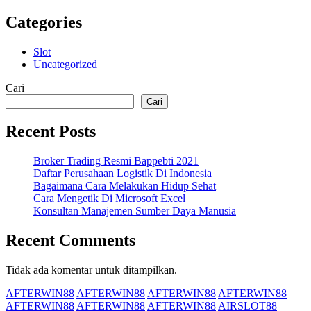
Categories
Slot
Uncategorized
Cari
Cari
Recent Posts
Broker Trading Resmi Bappebti 2021
Daftar Perusahaan Logistik Di Indonesia
Bagaimana Cara Melakukan Hidup Sehat
Cara Mengetik Di Microsoft Excel
Konsultan Manajemen Sumber Daya Manusia
Recent Comments
Tidak ada komentar untuk ditampilkan.
AFTERWIN88
AFTERWIN88
AFTERWIN88
AFTERWIN88
AFTERWIN88
AFTERWIN88
AFTERWIN88
AIRSLOT88