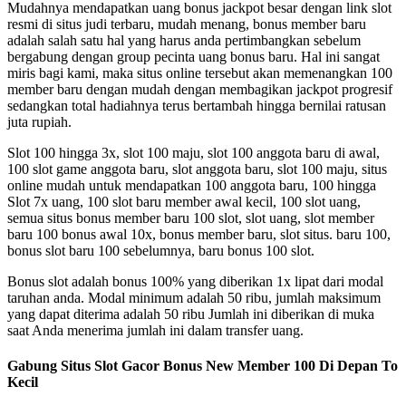
Mudahnya mendapatkan uang bonus jackpot besar dengan link slot
resmi di situs judi terbaru, mudah menang, bonus member baru
adalah salah satu hal yang harus anda pertimbangkan sebelum
bergabung dengan group pecinta uang bonus baru. Hal ini sangat
miris bagi kami, maka situs online tersebut akan memenangkan 100
member baru dengan mudah dengan membagikan jackpot progresif
sedangkan total hadiahnya terus bertambah hingga bernilai ratusan
juta rupiah.
Slot 100 hingga 3x, slot 100 maju, slot 100 anggota baru di awal,
100 slot game anggota baru, slot anggota baru, slot 100 maju, situs
online mudah untuk mendapatkan 100 anggota baru, 100 hingga
Slot 7x uang, 100 slot baru member awal kecil, 100 slot uang,
semua situs bonus member baru 100 slot, slot uang, slot member
baru 100 bonus awal 10x, bonus member baru, slot situs. baru 100,
bonus slot baru 100 sebelumnya, baru bonus 100 slot.
Bonus slot adalah bonus 100% yang diberikan 1x lipat dari modal
taruhan anda. Modal minimum adalah 50 ribu, jumlah maksimum
yang dapat diterima adalah 50 ribu Jumlah ini diberikan di muka
saat Anda menerima jumlah ini dalam transfer uang.
Gabung Situs Slot Gacor Bonus New Member 100 Di Depan To
Kecil