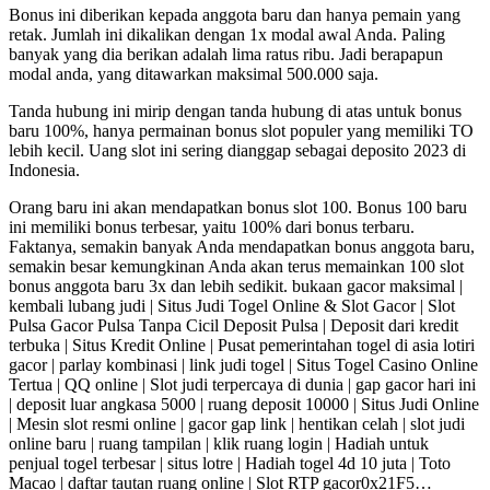
Bonus ini diberikan kepada anggota baru dan hanya pemain yang
retak. Jumlah ini dikalikan dengan 1x modal awal Anda. Paling
banyak yang dia berikan adalah lima ratus ribu. Jadi berapapun
modal anda, yang ditawarkan maksimal 500.000 saja.
Tanda hubung ini mirip dengan tanda hubung di atas untuk bonus
baru 100%, hanya permainan bonus slot populer yang memiliki TO
lebih kecil. Uang slot ini sering dianggap sebagai deposito 2023 di
Indonesia.
Orang baru ini akan mendapatkan bonus slot 100. Bonus 100 baru
ini memiliki bonus terbesar, yaitu 100% dari bonus terbaru.
Faktanya, semakin banyak Anda mendapatkan bonus anggota baru,
semakin besar kemungkinan Anda akan terus memainkan 100 slot
bonus anggota baru 3x dan lebih sedikit. bukaan gacor maksimal |
kembali lubang judi | Situs Judi Togel Online & Slot Gacor | Slot
Pulsa Gacor Pulsa Tanpa Cicil Deposit Pulsa | Deposit dari kredit
terbuka | Situs Kredit Online | Pusat pemerintahan togel di asia lotiri
gacor | parlay kombinasi | link judi togel | Situs Togel Casino Online
Tertua | QQ online | Slot judi terpercaya di dunia | gap gacor hari ini
| deposit luar angkasa 5000 | ruang deposit 10000 | Situs Judi Online
| Mesin slot resmi online | gacor gap link | hentikan celah | slot judi
online baru | ruang tampilan | klik ruang login | Hadiah untuk
penjual togel terbesar | situs lotre | Hadiah togel 4d 10 juta | Toto
Macao | daftar tautan ruang online | Slot RTP gacor0x21F5…