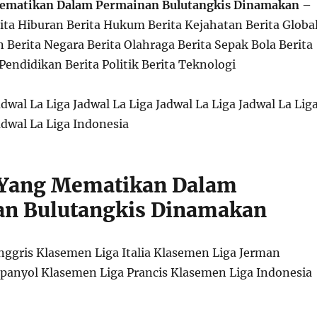
ematikan Dalam Permainan Bulutangkis Dinamakan
–
rita Hiburan Berita Hukum Berita Kejahatan Berita Globa
 Berita Negara Berita Olahraga Berita Sepak Bola Berita
Pendidikan Berita Politik Berita Teknologi
adwal La Liga Jadwal La Liga Jadwal La Liga Jadwal La Lig
adwal La Liga Indonesia
 Yang Mematikan Dalam
an Bulutangkis Dinamakan
nggris Klasemen Liga Italia Klasemen Liga Jerman
panyol Klasemen Liga Prancis Klasemen Liga Indonesia