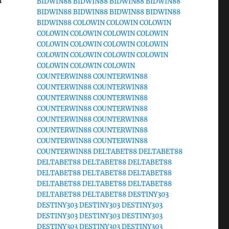
h
BIDWIN88
BIDWIN88
BIDWIN88
BIDWIN88
BIDWIN88
BIDWIN88
BIDWIN88
BIDWIN88
BIDWIN88
COLOWIN
COLOWIN
COLOWIN
COLOWIN
COLOWIN
COLOWIN
COLOWIN
COLOWIN
COLOWIN
COLOWIN
COLOWIN
COLOWIN
COLOWIN
COLOWIN
COLOWIN
COLOWIN
COLOWIN
COLOWIN
COUNTERWIN88
COUNTERWIN88
COUNTERWIN88
COUNTERWIN88
COUNTERWIN88
COUNTERWIN88
COUNTERWIN88
COUNTERWIN88
COUNTERWIN88
COUNTERWIN88
COUNTERWIN88
COUNTERWIN88
COUNTERWIN88
COUNTERWIN88
COUNTERWIN88
DELTABET88
DELTABET88
DELTABET88
DELTABET88
DELTABET88
DELTABET88
DELTABET88
DELTABET88
DELTABET88
DELTABET88
DELTABET88
DELTABET88
DELTABET88
DESTINY303
DESTINY303
DESTINY303
DESTINY303
DESTINY303
DESTINY303
DESTINY303
DESTINY303
DESTINY303
DESTINY303