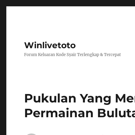
Winlivetoto
Forum Keluaran Kode Syair Terlengkap & Tercepat
Pukulan Yang M
Permainan Bulut