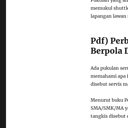
Pukulan yang am
memukul shuttle
lapangan lawan 
Pdf) Per
Berpola 
Ada pukulan seru
memahami apa it
disebut servis 
Menurut buku P
SMA/SMK/MA yan
tangkis disebut 