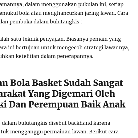
mannya, dalam menggunakan pukulan ini, setiap
mukul bola atau menghancurkan jaring lawan. Cara
lan pembuka dalam bulutangkis :
alah satu teknik penyajian. Biasanya pemain yang
a ini bertujuan untuk mengecoh strategi lawannya,
hkan ketelitian dalam penerapannya.
n Bola Basket Sudah Sangat
rakat Yang Digemari Oleh
i Dan Perempuan Baik Anak
dalam bulutangkis disebut backhand karena
tuk mengganggu permainan lawan. Berikut cara