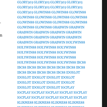
GLORY303
GLORY303
GLORY303
GLORY303
GLORY303
GLORY303
GLORY303
GLORY303
GLORY303
GLOWIN88
GLOWIN88
GLOWIN88
GLOWIN88
GLOWIN88
GLOWIN88
GLOWIN88
.
GLOWIN88
GLOWIN88
GLOWIN88
GLOWIN88
GLOWIN88
GLOWIN88
GRABWIN
GRABWIN
GRABWIN
GRABWIN
GRABWIN
GRABWIN
an
GRABWIN
GRABWIN
GRABWIN
GRABWIN
GRABWIN
GRABWIN
GRABWIN
HOLYWIN88
HOLYWIN88
HOLYWIN88
HOLYWIN88
HOLYWIN88
HOLYWIN88
HOLYWIN88
HOLYWIN88
HOLYWIN88
HOLYWIN88
HOLYWIN88
HOLYWIN88
HOLYWIN88
IBC88
IBC88
IBC88
IBC88
IBC88
IBC88
IBC88
IBC88
IBC88
IBC88
IBC88
IBC88
IBC88
IDOSLOT
IDOSLOT
IDOSLOT
IDOSLOT
IDOSLOT
IDOSLOT
IDOSLOT
IDOSLOT
IDOSLOT
IDOSLOT
IDOSLOT
IDOSLOT
IGCPLAY
IGCPLAY
IGCPLAY
IGCPLAY
IGCPLAY
IGCPLAY
IGCPLAY
IGCPLAY
IGCPLAY
IGCPLAY
IGCPLAY
KLIKME88
KLIKME88
KLIKME88
KLIKME88