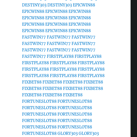
DESTINY303
DESTINY303
EPICWIN88
EPICWIN88
EPICWIN88
EPICWIN88
EPICWIN88
EPICWIN88
EPICWIN88
EPICWIN88
EPICWIN88
EPICWIN88
EPICWIN88
EPICWIN88
EPICWIN88
FASTWIN77
FASTWIN77
FASTWIN77
FASTWIN77
FASTWIN77
FASTWIN77
FASTWIN77
FASTWIN77
FASTWIN77
FASTWIN77
FIRSTPLAY88
FIRSTPLAY88
FIRSTPLAY88
FIRSTPLAY88
FIRSTPLAY88
FIRSTPLAY88
FIRSTPLAY88
FIRSTPLAY88
FIRSTPLAY88
FIRSTPLAY88
FIRSTPLAY88
FIXBET88
FIXBET88
FIXBET88
FIXBET88
FIXBET88
FIXBET88
FIXBET88
FIXBET88
FIXBET88
FIXBET88
FIXBET88
FORTUNESLOT88
FORTUNESLOT88
FORTUNESLOT88
FORTUNESLOT88
FORTUNESLOT88
FORTUNESLOT88
FORTUNESLOT88
FORTUNESLOT88
FORTUNESLOT88
FORTUNESLOT88
FORTUNESLOT88
GLORY303
GLORY303