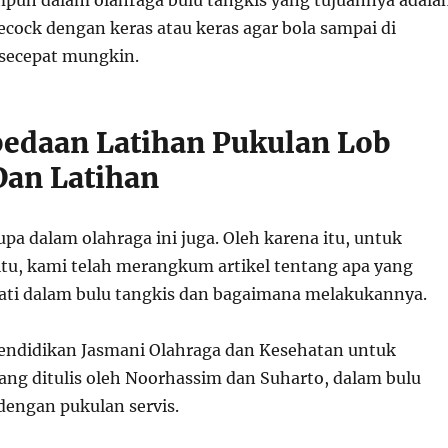
puh dalam olahraga bulu tangkis yang tujuannya adala
cock dengan keras atau keras agar bola sampai di
secepat mungkin.
bedaan Latihan Pukulan Lob
Dan Latihan
pa dalam olahraga ini juga. Oleh karena itu, untuk
u, kami telah merangkum artikel tentang apa yang
mati dalam bulu tangkis dan bagaimana melakukannya.
endidikan Jasmani Olahraga dan Kesehatan untuk
g ditulis oleh Noorhassim dan Suharto, dalam bulu
dengan pukulan servis.