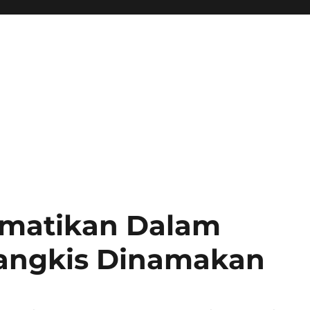
ematikan Dalam
angkis Dinamakan