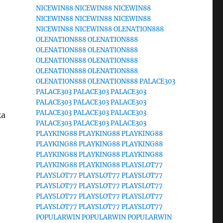
NICEWIN88
NICEWIN88
NICEWIN88
NICEWIN88
NICEWIN88
NICEWIN88
NICEWIN88
NICEWIN88
OLENATION888
OLENATION888
OLENATION888
OLENATION888
OLENATION888
OLENATION888
OLENATION888
OLENATION888
OLENATION888
OLENATION888
OLENATION888
PALACE303
PALACE303
PALACE303
PALACE303
PALACE303
PALACE303
PALACE303
PALACE303
PALACE303
PALACE303
ka
PALACE303
PALACE303
PALACE303
PLAYKING88
PLAYKING88
PLAYKING88
PLAYKING88
PLAYKING88
PLAYKING88
PLAYKING88
PLAYKING88
PLAYKING88
PLAYKING88
PLAYKING88
PLAYSLOT77
PLAYSLOT77
PLAYSLOT77
PLAYSLOT77
PLAYSLOT77
PLAYSLOT77
PLAYSLOT77
PLAYSLOT77
PLAYSLOT77
PLAYSLOT77
PLAYSLOT77
PLAYSLOT77
PLAYSLOT77
POPULARWIN
POPULARWIN
POPULARWIN