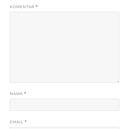
KOMENTAR
*
NAMA
*
EMAIL
*