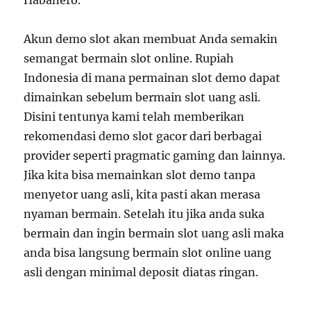
Habanero.
Akun demo slot akan membuat Anda semakin
semangat bermain slot online. Rupiah
Indonesia di mana permainan slot demo dapat
dimainkan sebelum bermain slot uang asli.
Disini tentunya kami telah memberikan
rekomendasi demo slot gacor dari berbagai
provider seperti pragmatic gaming dan lainnya.
Jika kita bisa memainkan slot demo tanpa
menyetor uang asli, kita pasti akan merasa
nyaman bermain. Setelah itu jika anda suka
bermain dan ingin bermain slot uang asli maka
anda bisa langsung bermain slot online uang
asli dengan minimal deposit diatas ringan.