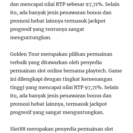
dan mencapai nilai RTP sebesar 97,71%. Selain
itu, ada banyak jenis penawaran bonus dan
promosi hebat lainnya termasuk jackpot
progresif yang tentunya sangat
menguntungkan.
Golden Tour merupakan pilihan permainan
terbaik yang ditawarkan oleh penyedia
permainan slot online bernama playtech. Game
ini dilengkapi dengan tingkat kemenangan
tinggi yang mencapai nilai RTP 97,71%. Selain
itu, ada banyak jenis penawaran bonus dan
promosi hebat lainnya, termasuk jackpot
progresif yang sangat menguntungkan.
Slot88 merupakan penyedia permainan slot