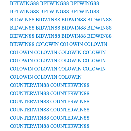
BETWING88
BETWING88
BETWING88
BETWING88
BETWING88
BETWING88
BIDWIN88
BIDWIN88
BIDWIN88
BIDWIN88
BIDWIN88
BIDWIN88
BIDWIN88
BIDWIN88
BIDWIN88
BIDWIN88
BIDWIN88
BIDWIN88
BIDWIN88
COLOWIN
COLOWIN
COLOWIN
COLOWIN
COLOWIN
COLOWIN
COLOWIN
COLOWIN
COLOWIN
COLOWIN
COLOWIN
COLOWIN
COLOWIN
COLOWIN
COLOWIN
COLOWIN
COLOWIN
COLOWIN
COUNTERWIN88
COUNTERWIN88
COUNTERWIN88
COUNTERWIN88
COUNTERWIN88
COUNTERWIN88
COUNTERWIN88
COUNTERWIN88
COUNTERWIN88
COUNTERWIN88
COUNTERWIN88
COUNTERWIN88