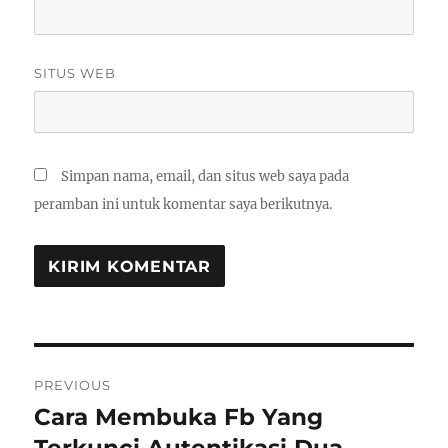
SITUS WEB
Simpan nama, email, dan situs web saya pada
peramban ini untuk komentar saya berikutnya.
Navigasi
PREVIOUS
pos
Cara Membuka Fb Yang
Previous
post: