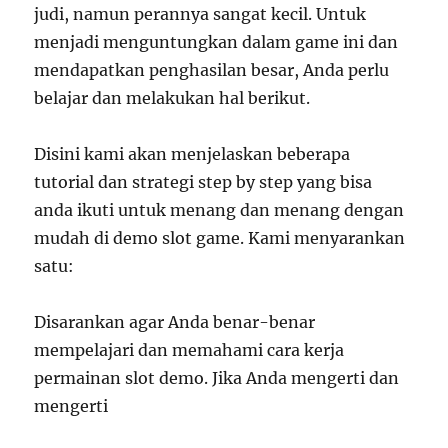
judi, namun perannya sangat kecil. Untuk
menjadi menguntungkan dalam game ini dan
mendapatkan penghasilan besar, Anda perlu
belajar dan melakukan hal berikut.
Disini kami akan menjelaskan beberapa
tutorial dan strategi step by step yang bisa
anda ikuti untuk menang dan menang dengan
mudah di demo slot game. Kami menyarankan
satu:
Disarankan agar Anda benar-benar
mempelajari dan memahami cara kerja
permainan slot demo. Jika Anda mengerti dan
mengerti