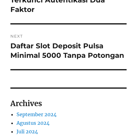
Terkunci Autentikasi Dua
Faktor
NEXT
Daftar Slot Deposit Pulsa
Next
post:
Minimal 5000 Tanpa Potongan
Archives
September 2024
Agustus 2024
Juli 2024