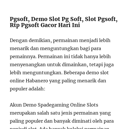
Pgsoft, Demo Slot Pg Soft, Slot Pgsoft,
Rtp Pgsoft Gacor Hari Ini
Dengan demikian, permainan menjadi lebih
menarik dan menguntungkan bagi para
pemainnya. Permainan ini tidak hanya lebih
menyenangkan untuk dimainkan, tetapi juga
lebih menguntungkan. Beberapa demo slot
online Habanero yang paling menarik dan
populer adalah:
Akun Demo Spadegaming Online Slots
merupakan salah satu jenis permainan yang
paling populer dan banyak diminati oleh para