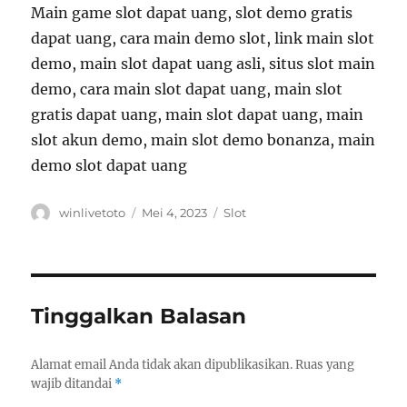
Main game slot dapat uang, slot demo gratis
dapat uang, cara main demo slot, link main slot
demo, main slot dapat uang asli, situs slot main
demo, cara main slot dapat uang, main slot
gratis dapat uang, main slot dapat uang, main
slot akun demo, main slot demo bonanza, main
demo slot dapat uang
Author
Posted
Categories
winlivetoto
Mei 4, 2023
Slot
on
Tinggalkan Balasan
Alamat email Anda tidak akan dipublikasikan.
Ruas yang
wajib ditandai
*