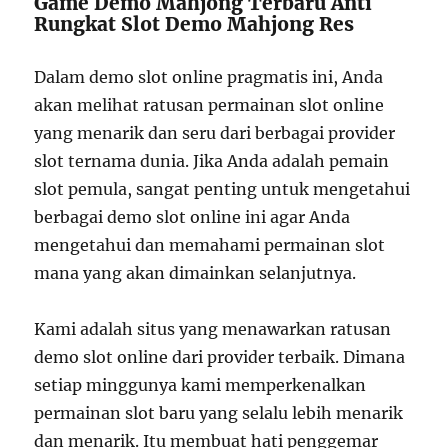
Game Demo Mahjong Terbaru Anti
Rungkat Slot Demo Mahjong Res
Dalam demo slot online pragmatis ini, Anda
akan melihat ratusan permainan slot online
yang menarik dan seru dari berbagai provider
slot ternama dunia. Jika Anda adalah pemain
slot pemula, sangat penting untuk mengetahui
berbagai demo slot online ini agar Anda
mengetahui dan memahami permainan slot
mana yang akan dimainkan selanjutnya.
Kami adalah situs yang menawarkan ratusan
demo slot online dari provider terbaik. Dimana
setiap minggunya kami memperkenalkan
permainan slot baru yang selalu lebih menarik
dan menarik. Itu membuat hati penggemar