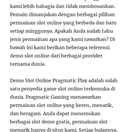
kami lebih bahagia dan tidak membosankan.
Pemain dimanjakan dengan berbagai pilihan
permainan slot online yang berbeda dan baru
setiap minggunya. Apakah Anda sudah tahu
jenis permainan apa yang kami tawarkan? Di
bawah ini kami berikan beberapa referensi
demo slot online dari berbagai provider
ternama dunia.
Demo Slot Online Pragmatic Play adalah salah
satu penyedia game slot online terkemuka di
dunia. Pragmatic Gaming menawarkan
permainan slot online yang keren, menarik,
dan beragam. Anda dapat menemukan
berbagai slot demo gratis, permainan slot
menarik hanya di situs kami. Setiap bulannya,