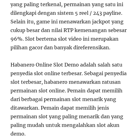
yang paling terkenal, permainan yang satu ini
dilengkapi dengan sistem 5 reel / 243 payline.
Selain itu, game ini menawarkan jackpot yang
cukup besar dan nilai RTP kemenangan sebesar
96%. Slot bertema slot video ini merupakan
pilihan gacor dan banyak direferensikan.
Habanero Online Slot Demo adalah salah satu
penyedia slot online terbesar. Sebagai penyedia
slot terbesar, habanero menawarkan ratusan
permainan slot online. Pemain dapat memilih
dari berbagai permainan slot menarik yang
ditawarkan. Pemain dapat memilih jenis
permainan slot yang paling menarik dan yang
paling mudah untuk mengalahkan slot akun
demo.