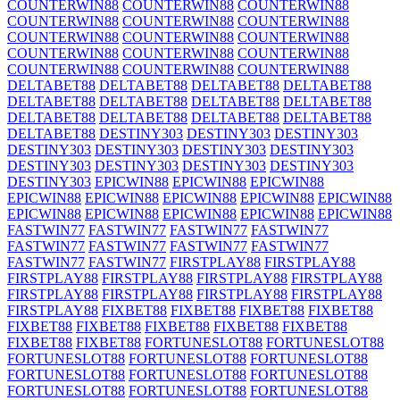
COUNTERWIN88
COUNTERWIN88
COUNTERWIN88
COUNTERWIN88
COUNTERWIN88
COUNTERWIN88
COUNTERWIN88
COUNTERWIN88
COUNTERWIN88
COUNTERWIN88
COUNTERWIN88
COUNTERWIN88
COUNTERWIN88
COUNTERWIN88
COUNTERWIN88
DELTABET88
DELTABET88
DELTABET88
DELTABET88
DELTABET88
DELTABET88
DELTABET88
DELTABET88
DELTABET88
DELTABET88
DELTABET88
DELTABET88
DELTABET88
DESTINY303
DESTINY303
DESTINY303
DESTINY303
DESTINY303
DESTINY303
DESTINY303
DESTINY303
DESTINY303
DESTINY303
DESTINY303
DESTINY303
EPICWIN88
EPICWIN88
EPICWIN88
EPICWIN88
EPICWIN88
EPICWIN88
EPICWIN88
EPICWIN88
EPICWIN88
EPICWIN88
EPICWIN88
EPICWIN88
EPICWIN88
FASTWIN77
FASTWIN77
FASTWIN77
FASTWIN77
FASTWIN77
FASTWIN77
FASTWIN77
FASTWIN77
FASTWIN77
FASTWIN77
FIRSTPLAY88
FIRSTPLAY88
FIRSTPLAY88
FIRSTPLAY88
FIRSTPLAY88
FIRSTPLAY88
FIRSTPLAY88
FIRSTPLAY88
FIRSTPLAY88
FIRSTPLAY88
FIRSTPLAY88
FIXBET88
FIXBET88
FIXBET88
FIXBET88
FIXBET88
FIXBET88
FIXBET88
FIXBET88
FIXBET88
FIXBET88
FIXBET88
FORTUNESLOT88
FORTUNESLOT88
FORTUNESLOT88
FORTUNESLOT88
FORTUNESLOT88
FORTUNESLOT88
FORTUNESLOT88
FORTUNESLOT88
FORTUNESLOT88
FORTUNESLOT88
FORTUNESLOT88