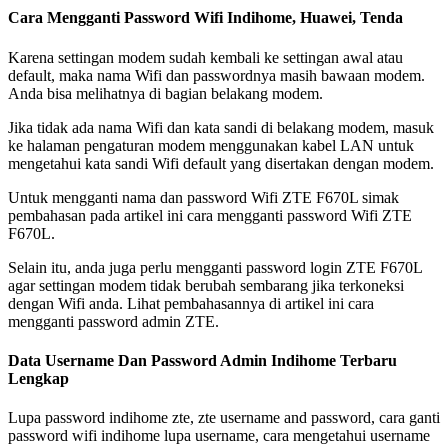
Cara Mengganti Password Wifi Indihome, Huawei, Tenda
Karena settingan modem sudah kembali ke settingan awal atau
default, maka nama Wifi dan passwordnya masih bawaan modem.
Anda bisa melihatnya di bagian belakang modem.
Jika tidak ada nama Wifi dan kata sandi di belakang modem, masuk
ke halaman pengaturan modem menggunakan kabel LAN untuk
mengetahui kata sandi Wifi default yang disertakan dengan modem.
Untuk mengganti nama dan password Wifi ZTE F670L simak
pembahasan pada artikel ini cara mengganti password Wifi ZTE
F670L.
Selain itu, anda juga perlu mengganti password login ZTE F670L
agar settingan modem tidak berubah sembarang jika terkoneksi
dengan Wifi anda. Lihat pembahasannya di artikel ini cara
mengganti password admin ZTE.
Data Username Dan Password Admin Indihome Terbaru
Lengkap
Lupa password indihome zte, zte username and password, cara ganti
password wifi indihome lupa username, cara mengetahui username