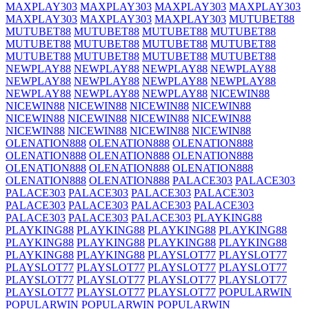
MAXPLAY303
MAXPLAY303
MAXPLAY303
MAXPLAY303
MAXPLAY303
MAXPLAY303
MAXPLAY303
MUTUBET88
MUTUBET88
MUTUBET88
MUTUBET88
MUTUBET88
MUTUBET88
MUTUBET88
MUTUBET88
MUTUBET88
MUTUBET88
MUTUBET88
MUTUBET88
MUTUBET88
NEWPLAY88
NEWPLAY88
NEWPLAY88
NEWPLAY88
NEWPLAY88
NEWPLAY88
NEWPLAY88
NEWPLAY88
NEWPLAY88
NEWPLAY88
NEWPLAY88
NICEWIN88
NICEWIN88
NICEWIN88
NICEWIN88
NICEWIN88
NICEWIN88
NICEWIN88
NICEWIN88
NICEWIN88
NICEWIN88
NICEWIN88
NICEWIN88
NICEWIN88
OLENATION888
OLENATION888
OLENATION888
OLENATION888
OLENATION888
OLENATION888
OLENATION888
OLENATION888
OLENATION888
OLENATION888
OLENATION888
PALACE303
PALACE303
PALACE303
PALACE303
PALACE303
PALACE303
PALACE303
PALACE303
PALACE303
PALACE303
PALACE303
PALACE303
PALACE303
PLAYKING88
PLAYKING88
PLAYKING88
PLAYKING88
PLAYKING88
PLAYKING88
PLAYKING88
PLAYKING88
PLAYKING88
PLAYKING88
PLAYKING88
PLAYSLOT77
PLAYSLOT77
PLAYSLOT77
PLAYSLOT77
PLAYSLOT77
PLAYSLOT77
PLAYSLOT77
PLAYSLOT77
PLAYSLOT77
PLAYSLOT77
PLAYSLOT77
PLAYSLOT77
PLAYSLOT77
POPULARWIN
POPULARWIN
POPULARWIN
POPULARWIN