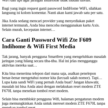
WiFi dan tips agar jaringan IndiHome tidak mudah diretas.
Bagi yang ingin request ganti password IndiHome WiFi, silahkan
langsung isi kolom komentar. Nanti akan kami jawab satu per satu.
Jika Anda sedang mencari provider yang menyediakan paket
internet termurah, Anda bisa mencoba menggunakan kartu Axis.
Selain murah, kecepatan internet…
Cara Ganti Password Wifi Zte F609
Indihome & Wifi First Media
Tak jarang, banyak pengguna Smartfren yang mengeluhkan masalah
jaringan yang hilang secara tiba-tiba. Hal ini jelas mengganggu
aktivitas mereka saat…
Kita bisa menerima telepon dari mana saja, asalkan penelepon
benar-benar mengetahui nomor kita (kecuali salah nomor). Tapi…
Lupa kata sandi WiFi yang pernah Anda buat? Jangan khawatir,
masalah ini bisa Anda atasi dengan melakukan reset modem ZTE
F670L tanpa menekan tombol reset modem.
Selain bisa memblokir pengguna Wifi, halaman pengaturan modem
juga memungkinkan Anda untuk mereset modem ZTE F670L tanpa
menekan tombol reset.