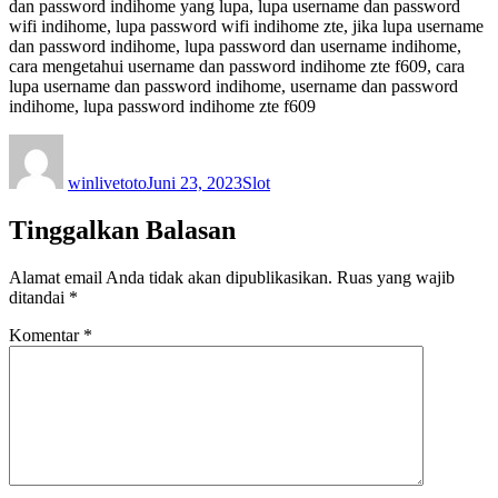
dan password indihome yang lupa, lupa username dan password
wifi indihome, lupa password wifi indihome zte, jika lupa username
dan password indihome, lupa password dan username indihome,
cara mengetahui username dan password indihome zte f609, cara
lupa username dan password indihome, username dan password
indihome, lupa password indihome zte f609
Author
Posted
Categories
on
winlivetoto
Juni 23, 2023
Slot
Tinggalkan Balasan
Alamat email Anda tidak akan dipublikasikan.
Ruas yang wajib
ditandai
*
Komentar
*