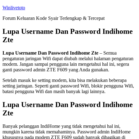
Skip
Winlivetoto
to
Forum Keluaran Kode Syair Terlengkap & Tercepat
content
Lupa Username Dan Password Indihome
Zte
Lupa Username Dan Password Indihome Zte
– Semua
pengaturan jaringan Wifi dapat diubah melalui halaman pengaturan
modem. Jangan sampai pengguna lain mengetahui hal ini, segera
ganti password admin ZTE F609 yang Anda gunakan.
Setelah masuk ke setting modem, kita bisa melakukan beberapa
setting jaringan. Seperti ganti password Wifi, blokir pengguna Wifi,
batasi pengguna Wifi dan masih banyak lagi lainnya.
Lupa Username Dan Password Indihome
Zte
Banyak pelanggan IndiHome yang tidak mengetahui hal ini,
mungkin karena tidak memahaminya. Password admin IndiHome
khususnya pada modem ZTE F609 sudah banyak dibagikan di