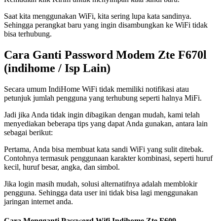
Saat kita menggunakan WiFi, kita sering lupa kata sandinya.
Sehingga perangkat baru yang ingin disambungkan ke WiFi tidak
bisa terhubung.
Cara Ganti Password Modem Zte F670l
(indihome / Isp Lain)
Secara umum IndiHome WiFi tidak memiliki notifikasi atau
petunjuk jumlah pengguna yang terhubung seperti halnya MiFi.
Jadi jika Anda tidak ingin dibagikan dengan mudah, kami telah
menyediakan beberapa tips yang dapat Anda gunakan, antara lain
sebagai berikut:
Pertama, Anda bisa membuat kata sandi WiFi yang sulit ditebak.
Contohnya termasuk penggunaan karakter kombinasi, seperti huruf
kecil, huruf besar, angka, dan simbol.
Jika login masih mudah, solusi alternatifnya adalah memblokir
pengguna. Sehingga data user ini tidak bisa lagi menggunakan
jaringan internet anda.
Cara Mengganti Password Wifi Indihome Zte F609