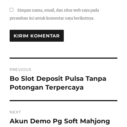
Simpan nama, email, dan situs web saya pada
peramban ini untuk komentar saya berikutnya.
Navigasi
PREVIOUS
pos
Bo Slot Deposit Pulsa Tanpa
Previous
post:
Potongan Terpercaya
NEXT
Akun Demo Pg Soft Mahjong
Next