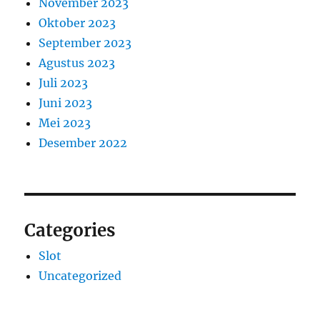
November 2023
Oktober 2023
September 2023
Agustus 2023
Juli 2023
Juni 2023
Mei 2023
Desember 2022
Categories
Slot
Uncategorized