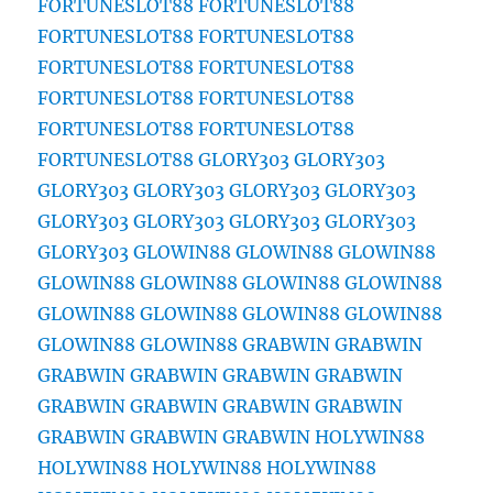
FORTUNESLOT88
FORTUNESLOT88
FORTUNESLOT88
FORTUNESLOT88
FORTUNESLOT88
FORTUNESLOT88
FORTUNESLOT88
FORTUNESLOT88
FORTUNESLOT88
FORTUNESLOT88
FORTUNESLOT88
GLORY303
GLORY303
GLORY303
GLORY303
GLORY303
GLORY303
GLORY303
GLORY303
GLORY303
GLORY303
GLORY303
GLOWIN88
GLOWIN88
GLOWIN88
GLOWIN88
GLOWIN88
GLOWIN88
GLOWIN88
GLOWIN88
GLOWIN88
GLOWIN88
GLOWIN88
GLOWIN88
GLOWIN88
GRABWIN
GRABWIN
GRABWIN
GRABWIN
GRABWIN
GRABWIN
GRABWIN
GRABWIN
GRABWIN
GRABWIN
GRABWIN
GRABWIN
GRABWIN
HOLYWIN88
HOLYWIN88
HOLYWIN88
HOLYWIN88