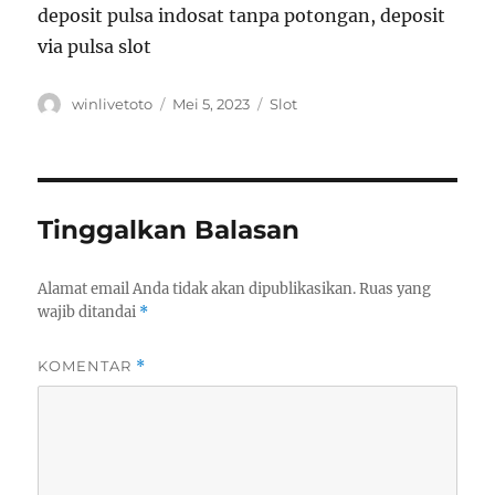
deposit pulsa indosat tanpa potongan, deposit
via pulsa slot
Author
Posted
Categories
winlivetoto
Mei 5, 2023
Slot
on
Tinggalkan Balasan
Alamat email Anda tidak akan dipublikasikan.
Ruas yang
wajib ditandai
*
KOMENTAR
*