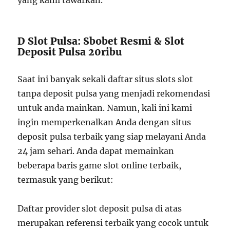
yang kami tawarkan.
D Slot Pulsa: Sbobet Resmi & Slot
Deposit Pulsa 20ribu
Saat ini banyak sekali daftar situs slots slot
tanpa deposit pulsa yang menjadi rekomendasi
untuk anda mainkan. Namun, kali ini kami
ingin memperkenalkan Anda dengan situs
deposit pulsa terbaik yang siap melayani Anda
24 jam sehari. Anda dapat memainkan
beberapa baris game slot online terbaik,
termasuk yang berikut:
Daftar provider slot deposit pulsa di atas
merupakan referensi terbaik yang cocok untuk