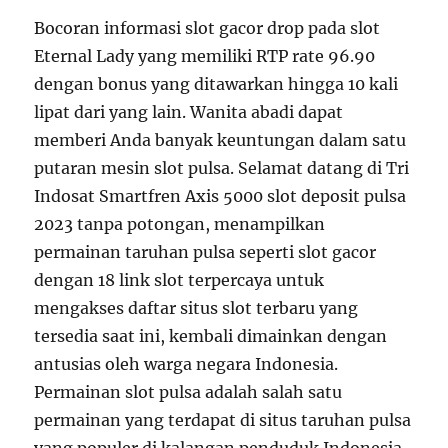
Bocoran informasi slot gacor drop pada slot
Eternal Lady yang memiliki RTP rate 96.90
dengan bonus yang ditawarkan hingga 10 kali
lipat dari yang lain. Wanita abadi dapat
memberi Anda banyak keuntungan dalam satu
putaran mesin slot pulsa. Selamat datang di Tri
Indosat Smartfren Axis 5000 slot deposit pulsa
2023 tanpa potongan, menampilkan
permainan taruhan pulsa seperti slot gacor
dengan 18 link slot terpercaya untuk
mengakses daftar situs slot terbaru yang
tersedia saat ini, kembali dimainkan dengan
antusias oleh warga negara Indonesia.
Permainan slot pulsa adalah salah satu
permainan yang terdapat di situs taruhan pulsa