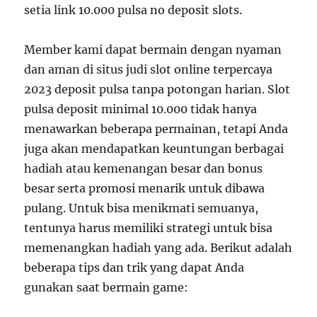
setia link 10.000 pulsa no deposit slots.
Member kami dapat bermain dengan nyaman
dan aman di situs judi slot online terpercaya
2023 deposit pulsa tanpa potongan harian. Slot
pulsa deposit minimal 10.000 tidak hanya
menawarkan beberapa permainan, tetapi Anda
juga akan mendapatkan keuntungan berbagai
hadiah atau kemenangan besar dan bonus
besar serta promosi menarik untuk dibawa
pulang. Untuk bisa menikmati semuanya,
tentunya harus memiliki strategi untuk bisa
memenangkan hadiah yang ada. Berikut adalah
beberapa tips dan trik yang dapat Anda
gunakan saat bermain game: