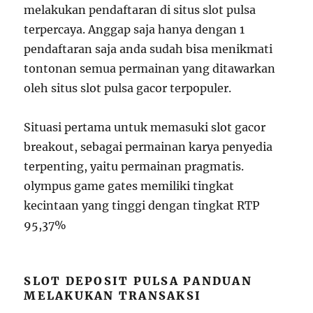
melakukan pendaftaran di situs slot pulsa
terpercaya. Anggap saja hanya dengan 1
pendaftaran saja anda sudah bisa menikmati
tontonan semua permainan yang ditawarkan
oleh situs slot pulsa gacor terpopuler.
Situasi pertama untuk memasuki slot gacor
breakout, sebagai permainan karya penyedia
terpenting, yaitu permainan pragmatis.
olympus game gates memiliki tingkat
kecintaan yang tinggi dengan tingkat RTP
95,37%
SLOT DEPOSIT PULSA PANDUAN
MELAKUKAN TRANSAKSI