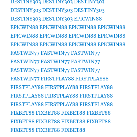
DESTINY303
DESTINY303
DESTINY303
DESTINY303
DESTINY303
DESTINY303
DESTINY303
DESTINY303
EPICWIN88
EPICWIN88
EPICWIN88
EPICWIN88
EPICWIN88
EPICWIN88
EPICWIN88
EPICWIN88
EPICWIN88
EPICWIN88
EPICWIN88
EPICWIN88
EPICWIN88
FASTWIN77
FASTWIN77
FASTWIN77
FASTWIN77
FASTWIN77
FASTWIN77
FASTWIN77
FASTWIN77
FASTWIN77
FASTWIN77
FIRSTPLAY88
FIRSTPLAY88
FIRSTPLAY88
FIRSTPLAY88
FIRSTPLAY88
FIRSTPLAY88
FIRSTPLAY88
FIRSTPLAY88
FIRSTPLAY88
FIRSTPLAY88
FIRSTPLAY88
FIXBET88
FIXBET88
FIXBET88
FIXBET88
FIXBET88
FIXBET88
FIXBET88
FIXBET88
FIXBET88
FIXBET88
FIXBET88