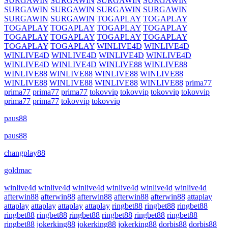
SURGAWIN
SURGAWIN
SURGAWIN
SURGAWIN
SURGAWIN
SURGAWIN
SURGAWIN
SURGAWIN
SURGAWIN
SURGAWIN
TOGAPLAY
TOGAPLAY
TOGAPLAY
TOGAPLAY
TOGAPLAY
TOGAPLAY
TOGAPLAY
TOGAPLAY
TOGAPLAY
TOGAPLAY
TOGAPLAY
TOGAPLAY
WINLIVE4D
WINLIVE4D
WINLIVE4D
WINLIVE4D
WINLIVE4D
WINLIVE4D
WINLIVE4D
WINLIVE4D
WINLIVE88
WINLIVE88
WINLIVE88
WINLIVE88
WINLIVE88
WINLIVE88
WINLIVE88
WINLIVE88
WINLIVE88
WINLIVE88
prima77
prima77
prima77
prima77
tokovvip
tokovvip
tokovvip
tokovvip
prima77
prima77
tokovvip
tokovvip
paus88
paus88
changplay88
goldmac
winlive4d
winlive4d
winlive4d
winlive4d
winlive4d
winlive4d
afterwin88
afterwin88
afterwin88
afterwin88
afterwin88
attaplay
attaplay
attaplay
attaplay
attaplay
ringbet88
ringbet88
ringbet88
ringbet88
ringbet88
ringbet88
ringbet88
ringbet88
ringbet88
ringbet88
jokerking88
jokerking88
jokerking88
dorbis88
dorbis88