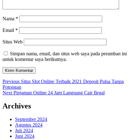
Nama
*
Email
*
Situs Web
Simpan nama, email, dan situs web saya pada peramban ini
untuk komentar saya berikutnya.
Navigasi
Previous
Previous
Situs Slot Online Terbaik 2021 Deposit Pulsa Tanpa
post:
Potongan
pos
Next
Next
Pinjaman Online 24 Jam Langsung Cair Ilegal
post:
Archives
September 2024
Agustus 2024
Juli 2024
Juni 2024