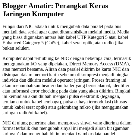
Blogger Amatir: Perangkat Keras
Jaringan Komputer
Fungsi dari NIC adalah untuk mengubah data paralel pada bus
menjadi data serial agar dapat ditransmisikan melalui media. Media
yang biasa digunakan antara lain kabel UTP Kategori 5 atau kabel
Enhanced Category 5 (Cat5e), kabel serat optik, atau radio (jika
bukan seluler).
Komputer dapat terhubung ke NIC dengan beberapa cara, termasuk
menggunakan I/O yang dipetakan, Direct Memory Access (DMA),
atau memori bersama. Aliran data paralel dikirim ke kartu NIC dan
disimpan dalam memori kartu sebelum dikompresi menjadi bingkai
individu dan dikirim melalui operator jaringan. Proses framing ini
akan menambahkan header dan trailer yang berisi alamat, identifier
atau informasi error checking pada data yang akan dikirim. Bingkai
ini kemudian akan diubah menjadi pulsa elektronik (tegangan,
terutama untuk kabel tembaga), pulsa cahaya termodulasi (khusus
untuk kabel serat optik) atau gelombang mikro (jika menggunakan
jaringan radio/nirkabel).
NIC di ujung penerima akan memproses sinyal yang diterima dalam
format terbalik dan mengubah sinyal ini menjadi aliran bit (gambar
jaringan) dan mengubah bit ini menjadi gambar data paralel.