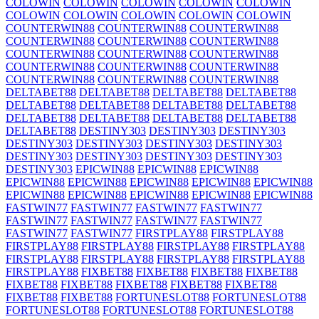
COLOWIN
COLOWIN
COLOWIN
COLOWIN
COLOWIN
COLOWIN
COLOWIN
COLOWIN
COLOWIN
COLOWIN
COUNTERWIN88
COUNTERWIN88
COUNTERWIN88
COUNTERWIN88
COUNTERWIN88
COUNTERWIN88
COUNTERWIN88
COUNTERWIN88
COUNTERWIN88
COUNTERWIN88
COUNTERWIN88
COUNTERWIN88
COUNTERWIN88
COUNTERWIN88
COUNTERWIN88
DELTABET88
DELTABET88
DELTABET88
DELTABET88
DELTABET88
DELTABET88
DELTABET88
DELTABET88
DELTABET88
DELTABET88
DELTABET88
DELTABET88
DELTABET88
DESTINY303
DESTINY303
DESTINY303
DESTINY303
DESTINY303
DESTINY303
DESTINY303
DESTINY303
DESTINY303
DESTINY303
DESTINY303
DESTINY303
EPICWIN88
EPICWIN88
EPICWIN88
EPICWIN88
EPICWIN88
EPICWIN88
EPICWIN88
EPICWIN88
EPICWIN88
EPICWIN88
EPICWIN88
EPICWIN88
EPICWIN88
FASTWIN77
FASTWIN77
FASTWIN77
FASTWIN77
FASTWIN77
FASTWIN77
FASTWIN77
FASTWIN77
FASTWIN77
FASTWIN77
FIRSTPLAY88
FIRSTPLAY88
FIRSTPLAY88
FIRSTPLAY88
FIRSTPLAY88
FIRSTPLAY88
FIRSTPLAY88
FIRSTPLAY88
FIRSTPLAY88
FIRSTPLAY88
FIRSTPLAY88
FIXBET88
FIXBET88
FIXBET88
FIXBET88
FIXBET88
FIXBET88
FIXBET88
FIXBET88
FIXBET88
FIXBET88
FIXBET88
FORTUNESLOT88
FORTUNESLOT88
FORTUNESLOT88
FORTUNESLOT88
FORTUNESLOT88