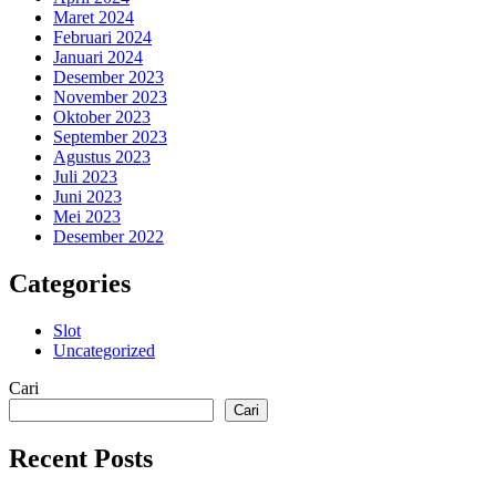
Maret 2024
Februari 2024
Januari 2024
Desember 2023
November 2023
Oktober 2023
September 2023
Agustus 2023
Juli 2023
Juni 2023
Mei 2023
Desember 2022
Categories
Slot
Uncategorized
Cari
Cari
Recent Posts