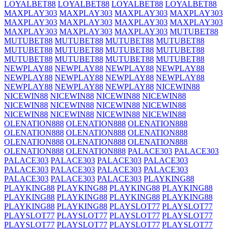
LOYALBET88
LOYALBET88
LOYALBET88
LOYALBET88
MAXPLAY303
MAXPLAY303
MAXPLAY303
MAXPLAY303
MAXPLAY303
MAXPLAY303
MAXPLAY303
MAXPLAY303
MAXPLAY303
MAXPLAY303
MAXPLAY303
MUTUBET88
MUTUBET88
MUTUBET88
MUTUBET88
MUTUBET88
MUTUBET88
MUTUBET88
MUTUBET88
MUTUBET88
MUTUBET88
MUTUBET88
MUTUBET88
MUTUBET88
NEWPLAY88
NEWPLAY88
NEWPLAY88
NEWPLAY88
NEWPLAY88
NEWPLAY88
NEWPLAY88
NEWPLAY88
NEWPLAY88
NEWPLAY88
NEWPLAY88
NICEWIN88
NICEWIN88
NICEWIN88
NICEWIN88
NICEWIN88
NICEWIN88
NICEWIN88
NICEWIN88
NICEWIN88
NICEWIN88
NICEWIN88
NICEWIN88
NICEWIN88
OLENATION888
OLENATION888
OLENATION888
OLENATION888
OLENATION888
OLENATION888
OLENATION888
OLENATION888
OLENATION888
OLENATION888
OLENATION888
PALACE303
PALACE303
PALACE303
PALACE303
PALACE303
PALACE303
PALACE303
PALACE303
PALACE303
PALACE303
PALACE303
PALACE303
PALACE303
PLAYKING88
PLAYKING88
PLAYKING88
PLAYKING88
PLAYKING88
PLAYKING88
PLAYKING88
PLAYKING88
PLAYKING88
PLAYKING88
PLAYKING88
PLAYSLOT77
PLAYSLOT77
PLAYSLOT77
PLAYSLOT77
PLAYSLOT77
PLAYSLOT77
PLAYSLOT77
PLAYSLOT77
PLAYSLOT77
PLAYSLOT77