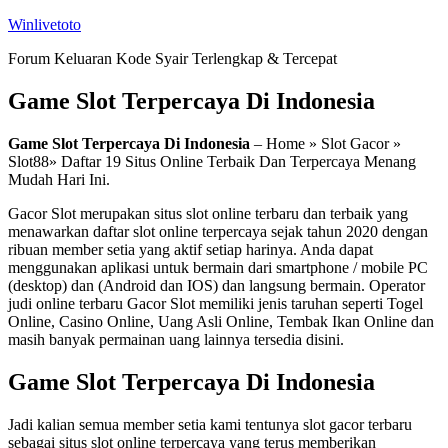
Skip
Winlivetoto
to
Forum Keluaran Kode Syair Terlengkap & Tercepat
content
Game Slot Terpercaya Di Indonesia
Game Slot Terpercaya Di Indonesia
– Home » Slot Gacor »
Slot88» Daftar 19 Situs Online Terbaik Dan Terpercaya Menang
Mudah Hari Ini.
Gacor Slot merupakan situs slot online terbaru dan terbaik yang
menawarkan daftar slot online terpercaya sejak tahun 2020 dengan
ribuan member setia yang aktif setiap harinya. Anda dapat
menggunakan aplikasi untuk bermain dari smartphone / mobile PC
(desktop) dan (Android dan IOS) dan langsung bermain. Operator
judi online terbaru Gacor Slot memiliki jenis taruhan seperti Togel
Online, Casino Online, Uang Asli Online, Tembak Ikan Online dan
masih banyak permainan uang lainnya tersedia disini.
Game Slot Terpercaya Di Indonesia
Jadi kalian semua member setia kami tentunya slot gacor terbaru
sebagai situs slot online terpercaya yang terus memberikan