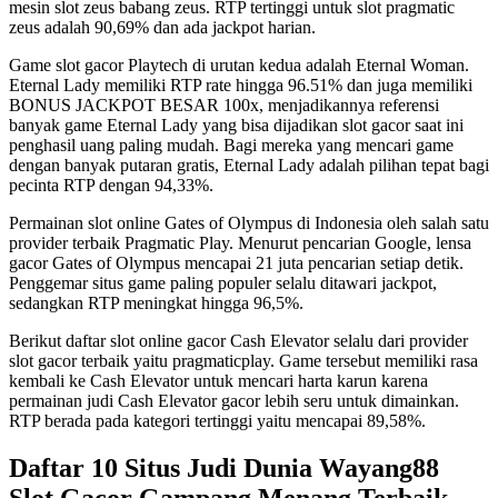
mesin slot zeus babang zeus. RTP tertinggi untuk slot pragmatic
zeus adalah 90,69% dan ada jackpot harian.
Game slot gacor Playtech di urutan kedua adalah Eternal Woman.
Eternal Lady memiliki RTP rate hingga 96.51% dan juga memiliki
BONUS JACKPOT BESAR 100x, menjadikannya referensi
banyak game Eternal Lady yang bisa dijadikan slot gacor saat ini
penghasil uang paling mudah. Bagi mereka yang mencari game
dengan banyak putaran gratis, Eternal Lady adalah pilihan tepat bagi
pecinta RTP dengan 94,33%.
Permainan slot online Gates of Olympus di Indonesia oleh salah satu
provider terbaik Pragmatic Play. Menurut pencarian Google, lensa
gacor Gates of Olympus mencapai 21 juta pencarian setiap detik.
Penggemar situs game paling populer selalu ditawari jackpot,
sedangkan RTP meningkat hingga 96,5%.
Berikut daftar slot online gacor Cash Elevator selalu dari provider
slot gacor terbaik yaitu pragmaticplay. Game tersebut memiliki rasa
kembali ke Cash Elevator untuk mencari harta karun karena
permainan judi Cash Elevator gacor lebih seru untuk dimainkan.
RTP berada pada kategori tertinggi yaitu mencapai 89,58%.
Daftar 10 Situs Judi Dunia Wayang88