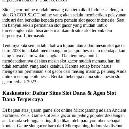
Situs gacor online mudah menang dan terbaik di Indonesia dengan
slot GACOR SLOT online yang akan selalu memberikan pelayanan
industri dan berkelas kepada para pemain slot gacor indonesia. Saat
ini banyak sekali permainan slot gacor yang mudah untuk
dimenangkan dan bisa anda mainkan di situs slot terbaik dan
terpercaya. 1, termasuk:
Tentunya kita semua tahu bahwa tujuan utama dari mesin slot gacor
baru 2023 ini adalah memenangkan jackpot besar dan mendapatkan
uang kaya dalam waktu singkat. Dan tentunya untuk
mendapatkannya di situs mesin slot gacor mudah menang hari ini
tidak semudah yang anda ketahui. Karena setiap betor harus
mengetahui permainan slot gacor dari masing-masing, peluang Anda
untuk menang lebih besar. Berikut beberapa nama situs mesin slot
gacor terbaik 2023.
Kaskustoto: Daftar Situs Slot Dana & Agen Slot
Dana Terpercaya
Di bagian atas jajaran game slot online Microgaming adalah Ancient
Fortunes: Zeus. Game slot zeus gacor ini paling populer dikalangan
anak muda sehingga sering di jadikan oleh para youtuber sebagai
konten. Game slot gacor baru dari Microgaming Indonesia disebut