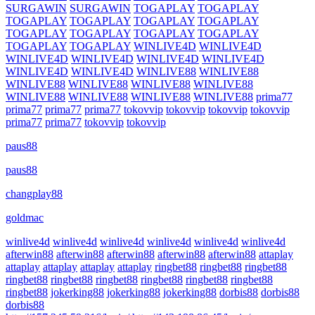
SURGAWIN
SURGAWIN
TOGAPLAY
TOGAPLAY
TOGAPLAY
TOGAPLAY
TOGAPLAY
TOGAPLAY
TOGAPLAY
TOGAPLAY
TOGAPLAY
TOGAPLAY
TOGAPLAY
TOGAPLAY
WINLIVE4D
WINLIVE4D
WINLIVE4D
WINLIVE4D
WINLIVE4D
WINLIVE4D
WINLIVE4D
WINLIVE4D
WINLIVE88
WINLIVE88
WINLIVE88
WINLIVE88
WINLIVE88
WINLIVE88
WINLIVE88
WINLIVE88
WINLIVE88
WINLIVE88
prima77
prima77
prima77
prima77
tokovvip
tokovvip
tokovvip
tokovvip
prima77
prima77
tokovvip
tokovvip
paus88
paus88
changplay88
goldmac
winlive4d
winlive4d
winlive4d
winlive4d
winlive4d
winlive4d
afterwin88
afterwin88
afterwin88
afterwin88
afterwin88
attaplay
attaplay
attaplay
attaplay
attaplay
ringbet88
ringbet88
ringbet88
ringbet88
ringbet88
ringbet88
ringbet88
ringbet88
ringbet88
ringbet88
jokerking88
jokerking88
jokerking88
dorbis88
dorbis88
dorbis88