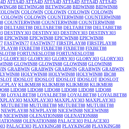
A4D
ATTA4D
ATTA4D
ATTA4D
ATTA4D
ATTA4D
ATTA4D
WING88
BETWING88
BETWING88
BIDWIN88
BIDWIN88
COLOWIN
COLOWIN
COLOWIN
COLOWIN
COLOWIN
COLOWIN
COLOWIN
COUNTERWIN88
COUNTERWIN88
88
COUNTERWIN88
COUNTERWIN88
COUNTERWIN88
88
DELTABET88
DELTABET88
DELTABET88
DELTABET88
03
DESTINY303
DESTINY303
DESTINY303
DESTINY303
88
EPICWIN88
EPICWIN88
EPICWIN88
EPICWIN88
77
FASTWIN77
FASTWIN77
FIRSTPLAY88
FIRSTPLAY88
TPLAY88
FIXBET88
FIXBET88
FIXBET88
FIXBET88
SLOT88
FORTUNESLOT88
FORTUNESLOT88
3
GLORY303
GLORY303
GLORY303
GLORY303
GLORY303
WIN88
GLOWIN88
GLOWIN88
GLOWIN88
GLOWIN88
IN
GRABWIN
GRABWIN
GRABWIN
GRABWIN
GRABWIN
LYWIN88
HOLYWIN88
HOLYWIN88
HOLYWIN88
IBC88
OSLOT
IDOSLOT
IDOSLOT
IDOSLOT
IDOSLOT
IDOSLOT
GCPLAY
KLIKME88
KLIKME88
KLIKME88
KLIKME88
DO88
LIDO88
LIDO88
LIDO88
LIDO88
LIDO88
LIDO88
88
LOYALBET88
LOYALBET88
LOYALBET88
LOYALBET88
XPLAY303
MAXPLAY303
MAXPLAY303
MAXPLAY303
MUTUBET88
MUTUBET88
MUTUBET88
MUTUBET88
NEWPLAY88
NEWPLAY88
NICEWIN88
NICEWIN88
8
NICEWIN88
OLENATION888
OLENATION888
ATION888
OLENATION888
PALACE303
PALACE303
03
PALACE303
PLAYKING88
PLAYKING88
PLAYKING88