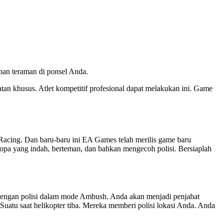
an teraman di ponsel Anda.
an khusus. Atlet kompetitif profesional dapat melakukan ini. Game
Racing. Dan baru-baru ini EA Games telah merilis game baru
ra-negara Eropa yang indah, berteman, dan bahkan mengecoh polisi. Bersiaplah
l dengan polisi dalam mode Ambush. Anda akan menjadi penjahat
uatu saat helikopter tiba. Mereka memberi polisi lokasi Anda. Anda