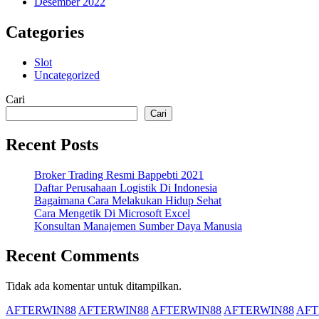
Desember 2022
Categories
Slot
Uncategorized
Cari
Cari
Recent Posts
Broker Trading Resmi Bappebti 2021
Daftar Perusahaan Logistik Di Indonesia
Bagaimana Cara Melakukan Hidup Sehat
Cara Mengetik Di Microsoft Excel
Konsultan Manajemen Sumber Daya Manusia
Recent Comments
Tidak ada komentar untuk ditampilkan.
AFTERWIN88
AFTERWIN88
AFTERWIN88
AFTERWIN88
AFT