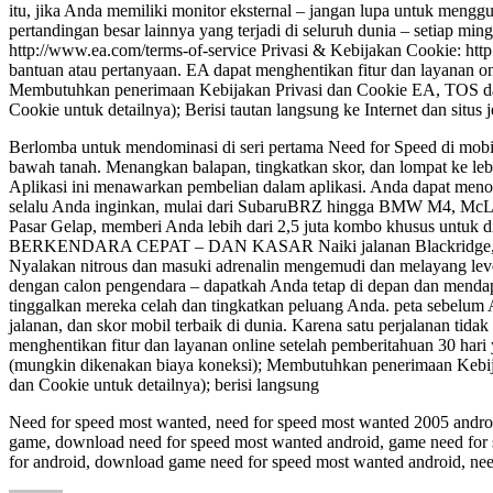
itu, jika Anda memiliki monitor eksternal – jangan lupa untuk me
pertandingan besar lainnya yang terjadi di seluruh dunia – setiap 
http://www.ea.com/terms-of-service Privasi & Kebijakan Cookie: ht
bantuan atau pertanyaan. EA dapat menghentikan fitur dan layanan on
Membutuhkan penerimaan Kebijakan Privasi dan Cookie EA, TOS dan E
Cookie untuk detailnya); Berisi tautan langsung ke Internet dan situs j
Berlomba untuk mendominasi di seri pertama Need for Speed ​​​​​​​​​​​​​​​​​​​​​​​​​
bawah tanah. Menangkan balapan, tingkatkan skor, dan lompat ke lebi
Aplikasi ini menawarkan pembelian dalam aplikasi. Anda dapat
selalu Anda inginkan, mulai dari SubaruBRZ hingga BMW M4, McLare
Pasar Gelap, memberi Anda lebih dari 2,5 juta kombo khusus untuk 
BERKENDARA CEPAT – DAN KASAR Naiki jalanan Blackridge, kendarai 
Nyalakan nitrous dan masuki adrenalin mengemudi dan melayang level
dengan calon pengendara – dapatkah Anda tetap di depan dan men
tinggalkan mereka celah dan tingkatkan peluang Anda. peta sebelum A
jalanan, dan skor mobil terbaik di dunia. Karena satu perjalanan 
menghentikan fitur dan layanan online setelah pemberitahuan 30 hari
(mungkin dikenakan biaya koneksi); Membutuhkan penerimaan Kebijak
dan Cookie untuk detailnya); berisi langsung
Need for speed most wanted, need for speed most wanted 2005 androi
game, download need for speed most wanted android, game need for
for android, download game need for speed most wanted android, ne