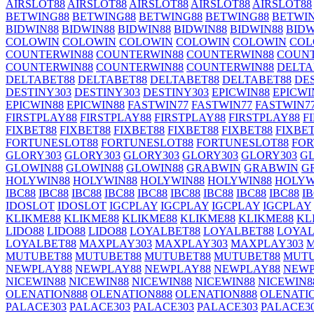
AIRSLOT88
AIRSLOT88
AIRSLOT88
AIRSLOT88
AIRSLOT88
BETWING88
BETWING88
BETWING88
BETWING88
BETWI
BIDWIN88
BIDWIN88
BIDWIN88
BIDWIN88
BIDWIN88
BIDW
COLOWIN
COLOWIN
COLOWIN
COLOWIN
COLOWIN
COL
COUNTERWIN88
COUNTERWIN88
COUNTERWIN88
COUNT
COUNTERWIN88
COUNTERWIN88
COUNTERWIN88
DELTA
DELTABET88
DELTABET88
DELTABET88
DELTABET88
DE
DESTINY303
DESTINY303
DESTINY303
EPICWIN88
EPICWI
EPICWIN88
EPICWIN88
FASTWIN77
FASTWIN77
FASTWIN7
FIRSTPLAY88
FIRSTPLAY88
FIRSTPLAY88
FIRSTPLAY88
F
FIXBET88
FIXBET88
FIXBET88
FIXBET88
FIXBET88
FIXBET
FORTUNESLOT88
FORTUNESLOT88
FORTUNESLOT88
FOR
GLORY303
GLORY303
GLORY303
GLORY303
GLORY303
G
GLOWIN88
GLOWIN88
GLOWIN88
GRABWIN
GRABWIN
G
HOLYWIN88
HOLYWIN88
HOLYWIN88
HOLYWIN88
HOLYW
IBC88
IBC88
IBC88
IBC88
IBC88
IBC88
IBC88
IBC88
IBC88
I
IDOSLOT
IDOSLOT
IGCPLAY
IGCPLAY
IGCPLAY
IGCPLAY
KLIKME88
KLIKME88
KLIKME88
KLIKME88
KLIKME88
KL
LIDO88
LIDO88
LIDO88
LOYALBET88
LOYALBET88
LOYAL
LOYALBET88
MAXPLAY303
MAXPLAY303
MAXPLAY303
M
MUTUBET88
MUTUBET88
MUTUBET88
MUTUBET88
MUTU
NEWPLAY88
NEWPLAY88
NEWPLAY88
NEWPLAY88
NEWP
NICEWIN88
NICEWIN88
NICEWIN88
NICEWIN88
NICEWIN8
OLENATION888
OLENATION888
OLENATION888
OLENATI
PALACE303
PALACE303
PALACE303
PALACE303
PALACE3