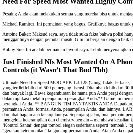
Need For Speed Most Wanted Highly Com
Pesaing Anda akan melakukan semua yang mereka bisa untuk menjaga An
Michael Ramirez: Ini permainan yang bagus. Grafiknya bagus untuk g
Antoine Baker: Maksud saya, saya tidak suka fakta bahwa polisi ha
menggantinya dengan pemutar musik. Gim ini berjalan dengan baik di
Bobby Sue: Ini adalah permainan favorit saya. Lebih menyenangkan da
Just Finished Nfs Most Wanted On A Phone
Controls (it Wasn’t That Bad Tbh)
Ultimate Need for Speed ​​​​MOD APK 1.3.128 (Uang Tidak Terbatas, 
yang terdiri lebih dari 500 pemegang lisensi. Ditambah lebih dari 3
dan banyak lagi. Bawa kegembiraan ke mana pun Anda pergi dengan 
dalam aplikasi melalui pengaturan perangkat Anda.** Game ini memil
perangkat Anda. ** BANGUN TIM FANTASTIS ANDA Dapatkan, perdag
permainan Anda, formasi Anda, penampilan Anda, dan lainnya. L
dan lihat bagaimana kelanjutannya. Sepanjang jalan, buat pemain p
mengelola keterampilan dan chemistry pemain – membawa keasli
‘Kontrol Santai’ dengan tombol elegan sederhana seperti ‘tembak’, ‘
“gerakan keterampilan” ke gudang permainan Anda. Atau Anda dapat 