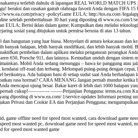
nggunakannya terlebih dahulu di lapangan REAL WORLD MATCH UPS Stre
minggu! beraksi dan rasakan gairah olahraga favorit Anda dengan FIF
tp://www.ea.com/privacy -policyGame EULA: http://tos.ea.com /legala
line setelah pemberitahuan 30 hari yang diposting di www.ea.com/1/serv
ULA; Berisi iklan dalam game; Kumpulkan data melalui teknologi peri
ejaring sosial yang ditujukan untuk pemirsa berusia di atas 13 tahun.
​​​​​​​​​​​​​​​​​​​​​​​​​​​​di mobil dan bangunan yang luar biasa. Menyelam di antar
h banyak balapan, lebih banyak modifikasi, dan lebih banyak mobil. B
 menonaktifkan pembelian dalam aplikasi melalui pengaturan per
n 650, Porsche 911, dan lainnya. Kemudian unduh dengan sistem modd
dimainkan. Mobil Anda sedang menunggu – bawa ke panggung atau jalan
off-road dan terbang. Melompati puing-puing dengan cepat, ke lalu 
 berikutnya. Ada balapan baru di setiap sudut saat Anda berhadapan l
dapatkan rasa hormat? CARA MENANG Jangan pernah mundur ketika be
nda mencapai ujung besar. Bakar karet di lebih dari 1000 balapan yang
tidak pernah cukup!————- ——–Perjanjian Pengguna: terms.ea.com Kunj
 yang diposting di www.ea.com/ 1/service-updates Informasi penting u
an Privasi dan Cookie EA dan Perjanjian Pengguna; mengumpulkan data 
d, game offline need for speed most wanted, cara download game need
 speed most wanted pc, download game need for speed most wanted, ma
ed for speed most wanted game