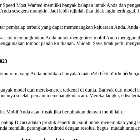
peed ​​​​​​​​Most Wanted memiliki banyak balapan untuk Anda dan peng
a sesegera mungkin. Jadi lebih rajinlah jika tidak ingin tertinggal.
 daftar pembalap terbaik yang dapat memenangkan kejuaraan Anda. An
ayar. Ini memungkinkan Anda untuk mengontrol mobil Anda mengguna
 menggunakan tombol panah kiri/kanan. Mudah. Saya tidak perlu meny
023
gunakan rem, yang Anda butuhkan hanyalah màn ươh bêơn đươn bêơn h
 banyak model dari merek-merek terkenal di dunia. Banyak dari model 
uncinya setelah pemain memenangkan acara. Mereka langka, edisi terba
in. Mobil Anda akan rusak jika bertabrakan dengan mobil lain.
​​​​​​​​​​​​​​​​​​​​​paling Dicari adalah produk seperti itu, sulit untuk menem
 Anda memiliki perangkat Android dengan resolusi bagus, mudah untu