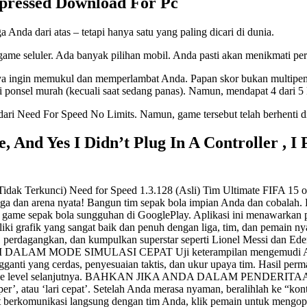
pressed Download For Pc
da dari atas – tetapi hanya satu yang paling dicari di dunia.
ame seluler. Ada banyak pilihan mobil. Anda pasti akan menikmati per
nya ingin memukul dan memperlambat Anda. Papan skor bukan multipem
 ponsel murah (kecuali saat sedang panas). Namun, mendapat 4 dari 5
ri Need For Speed ​​​​No Limits. Namun, game tersebut telah berhenti d
, And Yes I Didn’t Plug In A Controller ,
Tidak Terkunci) Need for Speed ​​​​1.3.128 (Asli) Tim Ultimate FIFA 
0 liga dan arena nyata! Bangun tim sepak bola impian Anda dan cobalah
game sepak bola sungguhan di GooglePlay. Aplikasi ini menawarkan p
iki grafik yang sangat baik dan penuh dengan liga, tim, dan pemain n
angkan, dan kumpulkan superstar seperti Lionel Messi dan EdenHa
ARI DALAM MODE SIMULASI CEPAT Uji keterampilan mengemudi Anda 
engganti yang cerdas, penyesuaian taktis, dan ukur upaya tim. Hasil
an ke level selanjutnya. BAHKAN JIKA ANDA DALAM PENDERITAAN! J
oper’, atau ‘lari cepat’. Setelah Anda merasa nyaman, beralihlah ke “
berkomunikasi langsung dengan tim Anda, klik pemain untuk mengoper