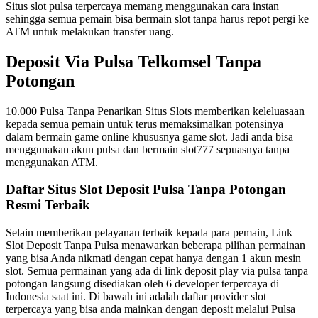
Situs slot pulsa terpercaya memang menggunakan cara instan
sehingga semua pemain bisa bermain slot tanpa harus repot pergi ke
ATM untuk melakukan transfer uang.
Deposit Via Pulsa Telkomsel Tanpa
Potongan
10.000 Pulsa Tanpa Penarikan Situs Slots memberikan keleluasaan
kepada semua pemain untuk terus memaksimalkan potensinya
dalam bermain game online khususnya game slot. Jadi anda bisa
menggunakan akun pulsa dan bermain slot777 sepuasnya tanpa
menggunakan ATM.
Daftar Situs Slot Deposit Pulsa Tanpa Potongan
Resmi Terbaik
Selain memberikan pelayanan terbaik kepada para pemain, Link
Slot Deposit Tanpa Pulsa menawarkan beberapa pilihan permainan
yang bisa Anda nikmati dengan cepat hanya dengan 1 akun mesin
slot. Semua permainan yang ada di link deposit play via pulsa tanpa
potongan langsung disediakan oleh 6 developer terpercaya di
Indonesia saat ini. Di bawah ini adalah daftar provider slot
terpercaya yang bisa anda mainkan dengan deposit melalui Pulsa