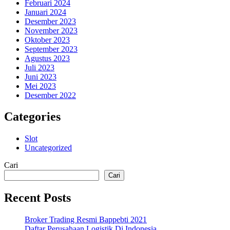
Februari 2024
Januari 2024
Desember 2023
November 2023
Oktober 2023
September 2023
Agustus 2023
Juli 2023
Juni 2023
Mei 2023
Desember 2022
Categories
Slot
Uncategorized
Cari
Cari
Recent Posts
Broker Trading Resmi Bappebti 2021
Daftar Perusahaan Logistik Di Indonesia