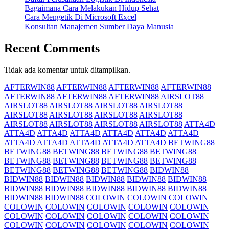
Bagaimana Cara Melakukan Hidup Sehat
Cara Mengetik Di Microsoft Excel
Konsultan Manajemen Sumber Daya Manusia
Recent Comments
Tidak ada komentar untuk ditampilkan.
AFTERWIN88
AFTERWIN88
AFTERWIN88
AFTERWIN88
AFTERWIN88
AFTERWIN88
AFTERWIN88
AIRSLOT88
AIRSLOT88
AIRSLOT88
AIRSLOT88
AIRSLOT88
AIRSLOT88
AIRSLOT88
AIRSLOT88
AIRSLOT88
AIRSLOT88
AIRSLOT88
AIRSLOT88
AIRSLOT88
ATTA4D
ATTA4D
ATTA4D
ATTA4D
ATTA4D
ATTA4D
ATTA4D
ATTA4D
ATTA4D
ATTA4D
ATTA4D
ATTA4D
BETWING88
BETWING88
BETWING88
BETWING88
BETWING88
BETWING88
BETWING88
BETWING88
BETWING88
BETWING88
BETWING88
BETWING88
BIDWIN88
BIDWIN88
BIDWIN88
BIDWIN88
BIDWIN88
BIDWIN88
BIDWIN88
BIDWIN88
BIDWIN88
BIDWIN88
BIDWIN88
BIDWIN88
BIDWIN88
COLOWIN
COLOWIN
COLOWIN
COLOWIN
COLOWIN
COLOWIN
COLOWIN
COLOWIN
COLOWIN
COLOWIN
COLOWIN
COLOWIN
COLOWIN
COLOWIN
COLOWIN
COLOWIN
COLOWIN
COLOWIN