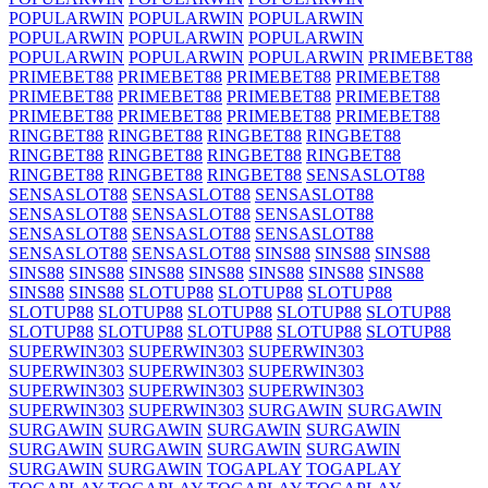
POPULARWIN
POPULARWIN
POPULARWIN
POPULARWIN
POPULARWIN
POPULARWIN
POPULARWIN
POPULARWIN
POPULARWIN
PRIMEBET88
PRIMEBET88
PRIMEBET88
PRIMEBET88
PRIMEBET88
PRIMEBET88
PRIMEBET88
PRIMEBET88
PRIMEBET88
PRIMEBET88
PRIMEBET88
PRIMEBET88
PRIMEBET88
RINGBET88
RINGBET88
RINGBET88
RINGBET88
RINGBET88
RINGBET88
RINGBET88
RINGBET88
RINGBET88
RINGBET88
RINGBET88
SENSASLOT88
SENSASLOT88
SENSASLOT88
SENSASLOT88
SENSASLOT88
SENSASLOT88
SENSASLOT88
SENSASLOT88
SENSASLOT88
SENSASLOT88
SENSASLOT88
SENSASLOT88
SINS88
SINS88
SINS88
SINS88
SINS88
SINS88
SINS88
SINS88
SINS88
SINS88
SINS88
SINS88
SLOTUP88
SLOTUP88
SLOTUP88
SLOTUP88
SLOTUP88
SLOTUP88
SLOTUP88
SLOTUP88
SLOTUP88
SLOTUP88
SLOTUP88
SLOTUP88
SLOTUP88
SUPERWIN303
SUPERWIN303
SUPERWIN303
SUPERWIN303
SUPERWIN303
SUPERWIN303
SUPERWIN303
SUPERWIN303
SUPERWIN303
SUPERWIN303
SUPERWIN303
SURGAWIN
SURGAWIN
SURGAWIN
SURGAWIN
SURGAWIN
SURGAWIN
SURGAWIN
SURGAWIN
SURGAWIN
SURGAWIN
SURGAWIN
SURGAWIN
TOGAPLAY
TOGAPLAY