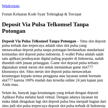
Skip
Winlivetoto
to
Forum Keluaran Kode Syair Terlengkap & Tercepat
content
Deposit Via Pulsa Telkomsel Tanpa
Potongan
Deposit Via Pulsa Telkomsel Tanpa Potongan
– Situs slot deposit
pulsa terbaik dan terpercaya adalah situs slot pulsa yang
menawarkan deposit pulsa tanpa potongan berdasarkan standarisasi
komunitas slot deposit pulsa indonesia. E-wallet Pulsa adalah salah
satu aplikasi pembayaran digital paling populer di Indonesia, sudah
diunduh oleh jutaan pelanggan. Game slot deposit pulsa terbaru
digunakan untuk mesin slot untuk memainkan game slot777
khususnya slot. Situs mesin slot deposit pulsa menawarkan
keuntungan kepada semua pengguna atau layanan untuk bermain
slot777 karena 100% mudah dan tersedia online 24 jam kapan pun
Anda mau.
Selain itu, banyak juga keuntungan yang terkait dengan deposit
Aplikasi Pulsa melalui hasil virtual. Dengan adanya layanan ini
maka tidak diragukan lagi slot deposit pulsa bisa menjadi bagian dari
situs judi slot pulsa terpercaya deposit slot pulsa terbaik di Indonesia.