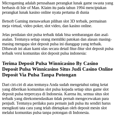
Microgaming adalah perusahaan perangkat lunak game swasta yang
berbasis di Isle of Man. Klaim itu pada tahun 1994 menciptakan
perangkat lunak kasino online nyata pertama di dunia
Betsoft Gaming menawarkan pilihan slot 3D terbaik, permainan
meja virtual, video poker, slot video, dan kasino online.
Jelas penilaian slot pulsa terbaik tidak bisa sembarangan dan asal-
asalan. Tentunya setiap orang memiliki patokan dan alasan masing-
masing mengapa slot deposit pulsa ini dianggap yang terbaik.
Dibawah ini akan kami ulas secara detail fitur-fitur slot deposit pulsa
terbaik versi komunitas slot deposit pulsa indonesia:
Terima Deposit Pulsa Winnicasino By Casino
Deposit Pulsa Winnicasino Situs Judi Casino Online
Deposit Via Pulsa Tanpa Potongan
Dari ciri-ciri di atas tentunya Anda sudah mengetahui rating ketat
yang diberikan komunitas slot pulsa kepada setiap situs game slot
deposit pulsa terpercaya di Indonesia. Karena itu, semua situs slot
terbaik yang direkomendasikan tidak pernah mengecewakan para
penjudi. Tentunya perilaku para pemain judi pulsa itu sendiri harus
mengikuti tata cara yang telah ditetapkan oleh deposit mesin slot
melalui komunitas pulsa tanpa potongan di Indonesia.