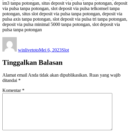
im3 tanpa potongan, situs deposit via pulsa tanpa potongan, deposit
via pulsa tanpa potongan, slot deposit via pulsa telkomsel tanpa
potongan, situs slot deposit via pulsa tanpa potongan, deposit via
pulsa axis tanpa potongan, slot deposit via pulsa tri tanpa potongan,
deposit via pulsa minimal 5000 tanpa potongan, slot deposit via
pulsa tanpa potongan
Author
Posted
Categories
on
winlivetoto
Mei 6, 2023
Slot
Tinggalkan Balasan
Alamat email Anda tidak akan dipublikasikan.
Ruas yang wajib
ditandai
*
Komentar
*