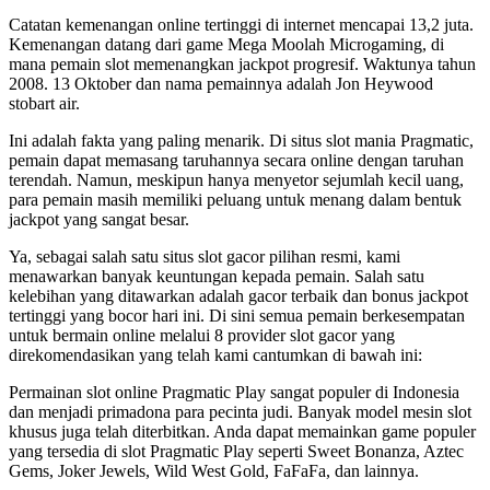
Catatan kemenangan online tertinggi di internet mencapai 13,2 juta.
Kemenangan datang dari game Mega Moolah Microgaming, di
mana pemain slot memenangkan jackpot progresif. Waktunya tahun
2008. 13 Oktober dan nama pemainnya adalah Jon Heywood
stobart air.
Ini adalah fakta yang paling menarik. Di situs slot mania Pragmatic,
pemain dapat memasang taruhannya secara online dengan taruhan
terendah. Namun, meskipun hanya menyetor sejumlah kecil uang,
para pemain masih memiliki peluang untuk menang dalam bentuk
jackpot yang sangat besar.
Ya, sebagai salah satu situs slot gacor pilihan resmi, kami
menawarkan banyak keuntungan kepada pemain. Salah satu
kelebihan yang ditawarkan adalah gacor terbaik dan bonus jackpot
tertinggi yang bocor hari ini. Di sini semua pemain berkesempatan
untuk bermain online melalui 8 provider slot gacor yang
direkomendasikan yang telah kami cantumkan di bawah ini:
Permainan slot online Pragmatic Play sangat populer di Indonesia
dan menjadi primadona para pecinta judi. Banyak model mesin slot
khusus juga telah diterbitkan. Anda dapat memainkan game populer
yang tersedia di slot Pragmatic Play seperti Sweet Bonanza, Aztec
Gems, Joker Jewels, Wild West Gold, FaFaFa, dan lainnya.