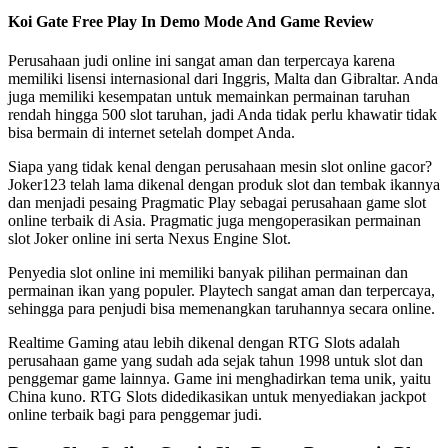
Koi Gate Free Play In Demo Mode And Game Review
Perusahaan judi online ini sangat aman dan terpercaya karena
memiliki lisensi internasional dari Inggris, Malta dan Gibraltar. Anda
juga memiliki kesempatan untuk memainkan permainan taruhan
rendah hingga 500 slot taruhan, jadi Anda tidak perlu khawatir tidak
bisa bermain di internet setelah dompet Anda.
Siapa yang tidak kenal dengan perusahaan mesin slot online gacor?
Joker123 telah lama dikenal dengan produk slot dan tembak ikannya
dan menjadi pesaing Pragmatic Play sebagai perusahaan game slot
online terbaik di Asia. Pragmatic juga mengoperasikan permainan
slot Joker online ini serta Nexus Engine Slot.
Penyedia slot online ini memiliki banyak pilihan permainan dan
permainan ikan yang populer. Playtech sangat aman dan terpercaya,
sehingga para penjudi bisa memenangkan taruhannya secara online.
Realtime Gaming atau lebih dikenal dengan RTG Slots adalah
perusahaan game yang sudah ada sejak tahun 1998 untuk slot dan
penggemar game lainnya. Game ini menghadirkan tema unik, yaitu
China kuno. RTG Slots didedikasikan untuk menyediakan jackpot
online terbaik bagi para penggemar judi.