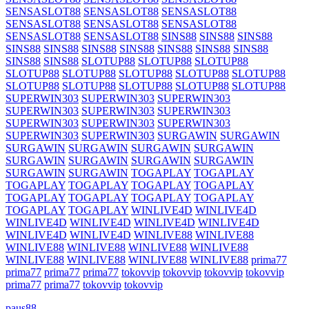
SENSASLOT88
SENSASLOT88
SENSASLOT88
SENSASLOT88
SENSASLOT88
SENSASLOT88
SENSASLOT88
SENSASLOT88
SINS88
SINS88
SINS88
SINS88
SINS88
SINS88
SINS88
SINS88
SINS88
SINS88
SINS88
SINS88
SLOTUP88
SLOTUP88
SLOTUP88
SLOTUP88
SLOTUP88
SLOTUP88
SLOTUP88
SLOTUP88
SLOTUP88
SLOTUP88
SLOTUP88
SLOTUP88
SLOTUP88
SUPERWIN303
SUPERWIN303
SUPERWIN303
SUPERWIN303
SUPERWIN303
SUPERWIN303
SUPERWIN303
SUPERWIN303
SUPERWIN303
SUPERWIN303
SUPERWIN303
SURGAWIN
SURGAWIN
SURGAWIN
SURGAWIN
SURGAWIN
SURGAWIN
SURGAWIN
SURGAWIN
SURGAWIN
SURGAWIN
SURGAWIN
SURGAWIN
TOGAPLAY
TOGAPLAY
TOGAPLAY
TOGAPLAY
TOGAPLAY
TOGAPLAY
TOGAPLAY
TOGAPLAY
TOGAPLAY
TOGAPLAY
TOGAPLAY
TOGAPLAY
WINLIVE4D
WINLIVE4D
WINLIVE4D
WINLIVE4D
WINLIVE4D
WINLIVE4D
WINLIVE4D
WINLIVE4D
WINLIVE88
WINLIVE88
WINLIVE88
WINLIVE88
WINLIVE88
WINLIVE88
WINLIVE88
WINLIVE88
WINLIVE88
WINLIVE88
prima77
prima77
prima77
prima77
tokovvip
tokovvip
tokovvip
tokovvip
prima77
prima77
tokovvip
tokovvip
paus88