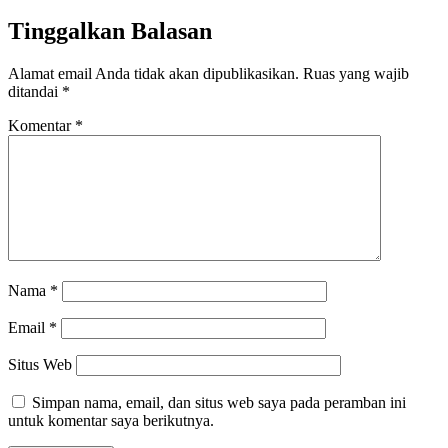
Tinggalkan Balasan
Alamat email Anda tidak akan dipublikasikan.
Ruas yang wajib
ditandai
*
Komentar
*
Nama
*
Email
*
Situs Web
Simpan nama, email, dan situs web saya pada peramban ini
untuk komentar saya berikutnya.