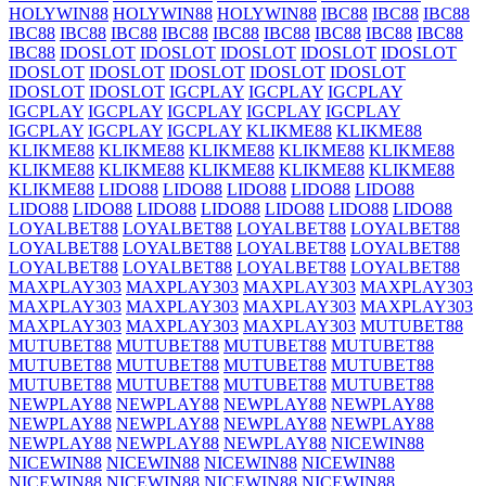
HOLYWIN88
HOLYWIN88
HOLYWIN88
IBC88
IBC88
IBC88
IBC88
IBC88
IBC88
IBC88
IBC88
IBC88
IBC88
IBC88
IBC88
IBC88
IDOSLOT
IDOSLOT
IDOSLOT
IDOSLOT
IDOSLOT
IDOSLOT
IDOSLOT
IDOSLOT
IDOSLOT
IDOSLOT
IDOSLOT
IDOSLOT
IGCPLAY
IGCPLAY
IGCPLAY
IGCPLAY
IGCPLAY
IGCPLAY
IGCPLAY
IGCPLAY
IGCPLAY
IGCPLAY
IGCPLAY
KLIKME88
KLIKME88
KLIKME88
KLIKME88
KLIKME88
KLIKME88
KLIKME88
KLIKME88
KLIKME88
KLIKME88
KLIKME88
KLIKME88
KLIKME88
LIDO88
LIDO88
LIDO88
LIDO88
LIDO88
LIDO88
LIDO88
LIDO88
LIDO88
LIDO88
LIDO88
LIDO88
LOYALBET88
LOYALBET88
LOYALBET88
LOYALBET88
LOYALBET88
LOYALBET88
LOYALBET88
LOYALBET88
LOYALBET88
LOYALBET88
LOYALBET88
LOYALBET88
MAXPLAY303
MAXPLAY303
MAXPLAY303
MAXPLAY303
MAXPLAY303
MAXPLAY303
MAXPLAY303
MAXPLAY303
MAXPLAY303
MAXPLAY303
MAXPLAY303
MUTUBET88
MUTUBET88
MUTUBET88
MUTUBET88
MUTUBET88
MUTUBET88
MUTUBET88
MUTUBET88
MUTUBET88
MUTUBET88
MUTUBET88
MUTUBET88
MUTUBET88
NEWPLAY88
NEWPLAY88
NEWPLAY88
NEWPLAY88
NEWPLAY88
NEWPLAY88
NEWPLAY88
NEWPLAY88
NEWPLAY88
NEWPLAY88
NEWPLAY88
NICEWIN88
NICEWIN88
NICEWIN88
NICEWIN88
NICEWIN88
NICEWIN88
NICEWIN88
NICEWIN88
NICEWIN88