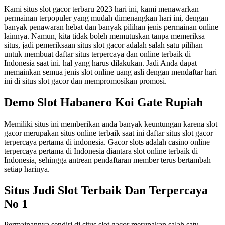
Kami situs slot gacor terbaru 2023 hari ini, kami menawarkan
permainan terpopuler yang mudah dimenangkan hari ini, dengan
banyak penawaran hebat dan banyak pilihan jenis permainan online
lainnya. Namun, kita tidak boleh memutuskan tanpa memeriksa
situs, jadi pemeriksaan situs slot gacor adalah salah satu pilihan
untuk membuat daftar situs terpercaya dan online terbaik di
Indonesia saat ini. hal yang harus dilakukan. Jadi Anda dapat
memainkan semua jenis slot online uang asli dengan mendaftar hari
ini di situs slot gacor dan mempromosikan promosi.
Demo Slot Habanero Koi Gate Rupiah
Memiliki situs ini memberikan anda banyak keuntungan karena slot
gacor merupakan situs online terbaik saat ini daftar situs slot gacor
terpercaya pertama di indonesia. Gacor slots adalah casino online
terpercaya pertama di Indonesia diantara slot online terbaik di
Indonesia, sehingga antrean pendaftaran member terus bertambah
setiap harinya.
Situs Judi Slot Terbaik Dan Terpercaya
No 1
Permainannya sendiri di situs slot gacor merupakan salah satu