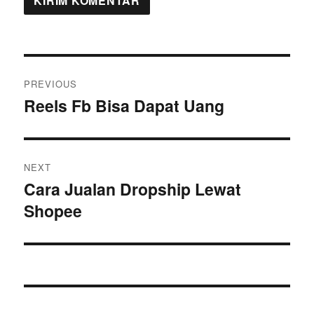
Navigasi
PREVIOUS
pos
Reels Fb Bisa Dapat Uang
Previous
post:
NEXT
Cara Jualan Dropship Lewat
Next
Shopee
post: