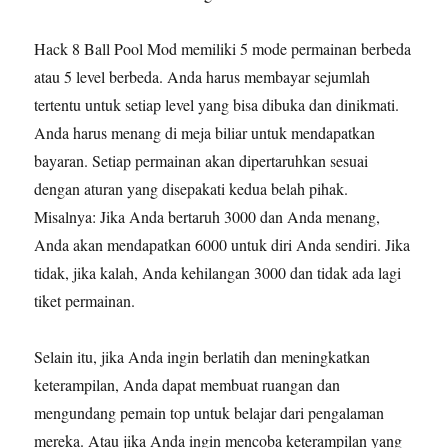
Hack 8 Ball Pool Mod memiliki 5 mode permainan berbeda
atau 5 level berbeda. Anda harus membayar sejumlah
tertentu untuk setiap level yang bisa dibuka dan dinikmati.
Anda harus menang di meja biliar untuk mendapatkan
bayaran. Setiap permainan akan dipertaruhkan sesuai
dengan aturan yang disepakati kedua belah pihak.
Misalnya: Jika Anda bertaruh 3000 dan Anda menang,
Anda akan mendapatkan 6000 untuk diri Anda sendiri. Jika
tidak, jika kalah, Anda kehilangan 3000 dan tidak ada lagi
tiket permainan.
Selain itu, jika Anda ingin berlatih dan meningkatkan
keterampilan, Anda dapat membuat ruangan dan
mengundang pemain top untuk belajar dari pengalaman
mereka. Atau jika Anda ingin mencoba keterampilan yang