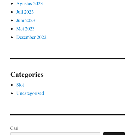
Agustus 2023
Juli 2023
Juni 2023
Mei 2023
Desember 2022
Categories
Slot
Uncategorized
Cari