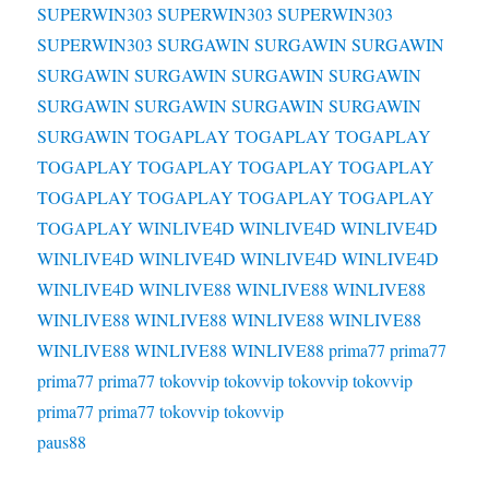
SUPERWIN303
SUPERWIN303
SUPERWIN303
SUPERWIN303
SURGAWIN
SURGAWIN
SURGAWIN
SURGAWIN
SURGAWIN
SURGAWIN
SURGAWIN
SURGAWIN
SURGAWIN
SURGAWIN
SURGAWIN
SURGAWIN
TOGAPLAY
TOGAPLAY
TOGAPLAY
TOGAPLAY
TOGAPLAY
TOGAPLAY
TOGAPLAY
TOGAPLAY
TOGAPLAY
TOGAPLAY
TOGAPLAY
TOGAPLAY
WINLIVE4D
WINLIVE4D
WINLIVE4D
WINLIVE4D
WINLIVE4D
WINLIVE4D
WINLIVE4D
WINLIVE4D
WINLIVE88
WINLIVE88
WINLIVE88
WINLIVE88
WINLIVE88
WINLIVE88
WINLIVE88
WINLIVE88
WINLIVE88
WINLIVE88
prima77
prima77
prima77
prima77
tokovvip
tokovvip
tokovvip
tokovvip
prima77
prima77
tokovvip
tokovvip
paus88