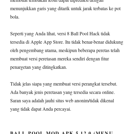
menunjukkan garis yang ditarik untuk jarak terbatas ke pot
bola.
Seperti yang Anda lihat, versi 8 Ball Pool Hack tidak
tersedia di Apple App Store. Itu tidak benar-benar didukung
oleh pengembang utama, meskipun beberapa peretas telah
membuat versi peretasan mereka sendiri dengan fitur
penargetan yang ditingkatkan.
Tidak jelas siapa yang membuat versi perangkat tersebut.
Ada banyak jenis peretasan yang tersedia secara online.
Saran saya adalah jauhi situs web anonim/tidak dikenal
yang tidak dapat Anda percayai.
BALL POOL MOD APK 5.12.0 (MENU,