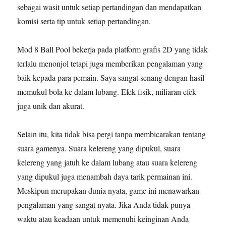
sebagai wasit untuk setiap pertandingan dan mendapatkan
komisi serta tip untuk setiap pertandingan.
Mod 8 Ball Pool bekerja pada platform grafis 2D yang tidak
terlalu menonjol tetapi juga memberikan pengalaman yang
baik kepada para pemain. Saya sangat senang dengan hasil
memukul bola ke dalam lubang. Efek fisik, miliaran efek
juga unik dan akurat.
Selain itu, kita tidak bisa pergi tanpa membicarakan tentang
suara gamenya. Suara kelereng yang dipukul, suara
kelereng yang jatuh ke dalam lubang atau suara kelereng
yang dipukul juga menambah daya tarik permainan ini.
Meskipun merupakan dunia nyata, game ini menawarkan
pengalaman yang sangat nyata. Jika Anda tidak punya
waktu atau keadaan untuk memenuhi keinginan Anda