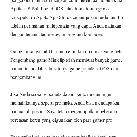
Aplikasi 8 Ball Pool di iOS adalah salah satu game
terpopuler di Apple App Store dengan jutaan unduhan. Ini
adalah permainan multipemain yang dapat Anda mainkan
dengan teman atau melawan program komputer.
Game ini sangat adiktif dan memiliki komunitas yang hebat.
Pengembang game Miniclip telah membuat banyak game,
namun ini adalah satu-satunya game populer di iOS dari
pengembang ini.
Jika Anda seorang pemula dalam game ini dan ingin
memainkannya seperti pro maka Anda bisa mendapatkan
bantuan di pos ini. Saya telah mengumpulkan beberapa
peretasan keren yang digunakan oleh para gamer pro.
Pada artikel ini, saya juga akan membagikan detail versi