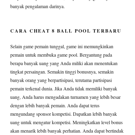
banyak pengalaman darinya.
CARA CHEAT 8 BALL POOL TERBARU
Selain game pemain tunggal, game ini memungkinkan
pemain untuk membuka game pool. Bergantung pada
berapa banyak uang yang Anda miliki akan menentukan
tingkat persaingan. Semakin tinggi bonusnya, semakin
banyak orang yang berpartisipasi, terutama partisipasi
pemain terkenal dunia. Jika Anda tidak memiliki banyak
uang, Anda harus mengadakan turnamen yang lebih besar
dengan lebih banyak pemain. Anda dapat terus
mengundang sponsor kompetisi. Dapatkan lebih banyak
uang untuk mengatur kompetisi. Meningkatkan level bonus
akan menarik lebih banyak perhatian. Anda dapat bertindak