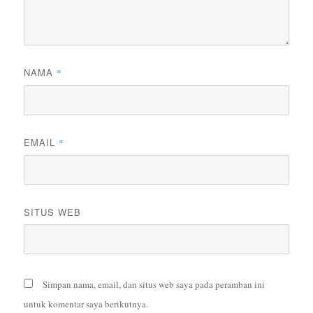
NAMA
*
EMAIL
*
SITUS WEB
Simpan nama, email, dan situs web saya pada peramban ini
untuk komentar saya berikutnya.