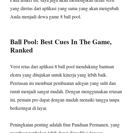
yang diretas dari aplikasi yang sama yang akan mengubah
Anda menjadi dewa game 8 ball pool.
Ball Pool: Best Cues In The Game,
Ranked
Versi retas dari aplikasi 8 ball pool mendukung bantuan
ekstra yang ditujukan untuk kinerja yang lebih baik.
Peretasan ini membuat pembuatan adegan yang sulit dan
rumit menjadi sangat mudah. Dengan menggunakan retasan
ini, pemain pro dapat dengan mudah menaiki tangga tanpa
berkeringat di layar.
Peningkatan penting adalah fitur Panduan Permanen, yang
membuat tembakan lebih dapat diprediksi dengan