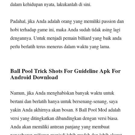
dalam kehidupan nyata, lakukanlah di sini.
Padahal, jika Anda adalah orang yang memiliki passion dan
hobi terhadap game ini, maka Anda sudah tidak asing lagi
dengannya. Untuk menjadi pemain billiard yang baik anda
perlu berlatih terus menerus dalam waktu yang lama.
Ball Pool Trick Shots For Guideline Apk For
Android Download
Namun, jika Anda menghabiskan banyak waktu untuk
bertani dan berlatih hanya untuk bersenang-senang, saya
yakin Anda akhirnya akan bosan. 8 Ball Pool Mod adalah
versi yang ditingkatkan dibandingkan dengan versi biasa.
Anda akan memiliki antrean panjang yang membuat
pengeboran miliaran menjadi lebih mudah dan lebih akurat.