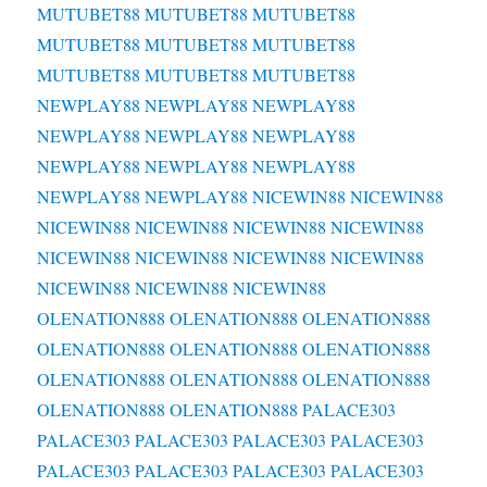
MUTUBET88
MUTUBET88
MUTUBET88
MUTUBET88
MUTUBET88
MUTUBET88
MUTUBET88
MUTUBET88
MUTUBET88
NEWPLAY88
NEWPLAY88
NEWPLAY88
NEWPLAY88
NEWPLAY88
NEWPLAY88
NEWPLAY88
NEWPLAY88
NEWPLAY88
NEWPLAY88
NEWPLAY88
NICEWIN88
NICEWIN88
NICEWIN88
NICEWIN88
NICEWIN88
NICEWIN88
NICEWIN88
NICEWIN88
NICEWIN88
NICEWIN88
NICEWIN88
NICEWIN88
NICEWIN88
OLENATION888
OLENATION888
OLENATION888
OLENATION888
OLENATION888
OLENATION888
OLENATION888
OLENATION888
OLENATION888
OLENATION888
OLENATION888
PALACE303
PALACE303
PALACE303
PALACE303
PALACE303
PALACE303
PALACE303
PALACE303
PALACE303