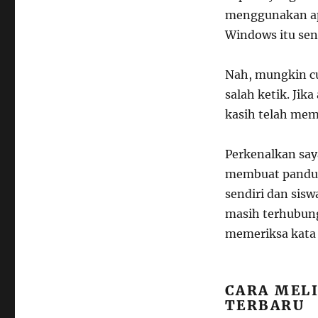
menggunakan apl
Windows itu send
Nah, mungkin cuk
salah ketik. Ji
kasih telah mem
Perkenalkan say
membuat panduan
sendiri dan sisw
masih terhubung
memeriksa kata 
CARA MELI
TERBARU