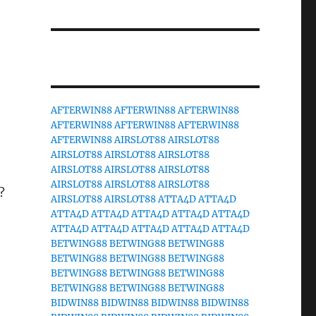
AFTERWIN88
AFTERWIN88
AFTERWIN88
AFTERWIN88
AFTERWIN88
AFTERWIN88
AFTERWIN88
AIRSLOT88
AIRSLOT88
AIRSLOT88
AIRSLOT88
AIRSLOT88
AIRSLOT88
AIRSLOT88
AIRSLOT88
AIRSLOT88
AIRSLOT88
AIRSLOT88
?
AIRSLOT88
AIRSLOT88
ATTA4D
ATTA4D
ATTA4D
ATTA4D
ATTA4D
ATTA4D
ATTA4D
ATTA4D
ATTA4D
ATTA4D
ATTA4D
ATTA4D
BETWING88
BETWING88
BETWING88
BETWING88
BETWING88
BETWING88
BETWING88
BETWING88
BETWING88
BETWING88
BETWING88
BETWING88
BIDWIN88
BIDWIN88
BIDWIN88
BIDWIN88