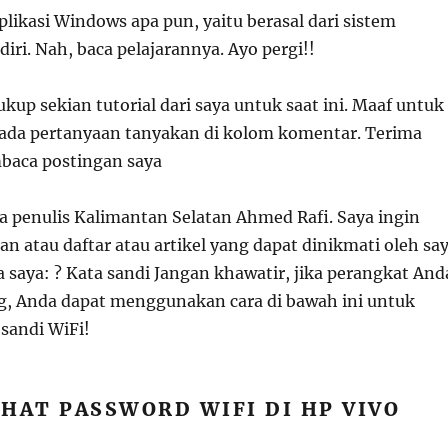
ikasi Windows apa pun, yaitu berasal dari sistem
iri. Nah, baca pelajarannya. Ayo pergi!!
up sekian tutorial dari saya untuk saat ini. Maaf untuk
ka ada pertanyaan tanyakan di kolom komentar. Terima
baca postingan saya
a penulis Kalimantan Selatan Ahmed Rafi. Saya ingin
 atau daftar atau artikel yang dapat dinikmati oleh sa
a saya: ? Kata sandi Jangan khawatir, jika perangkat And
, Anda dapat menggunakan cara di bawah ini untuk
sandi WiFi!
HAT PASSWORD WIFI DI HP VIVO