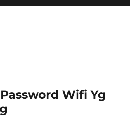
Password Wifi Yg
ng