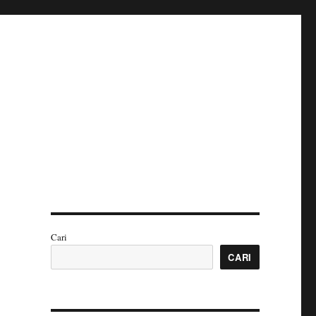
Cari
CARI