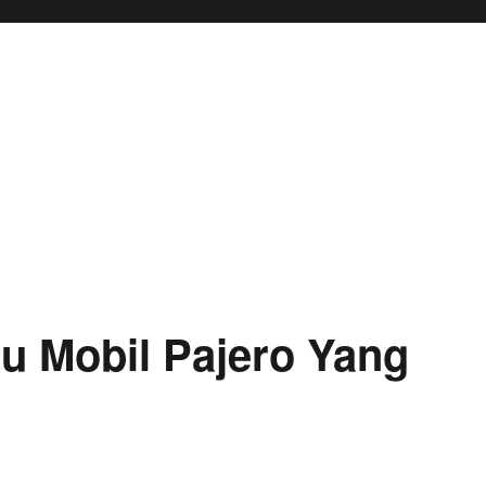
u Mobil Pajero Yang