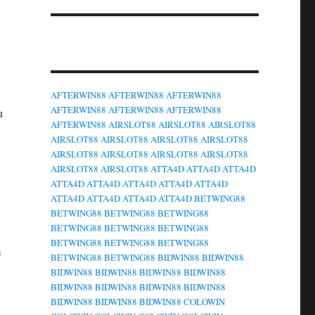
AFTERWIN88
AFTERWIN88
AFTERWIN88
AFTERWIN88
AFTERWIN88
AFTERWIN88
u
AFTERWIN88
AIRSLOT88
AIRSLOT88
AIRSLOT88
AIRSLOT88
AIRSLOT88
AIRSLOT88
AIRSLOT88
AIRSLOT88
AIRSLOT88
AIRSLOT88
AIRSLOT88
AIRSLOT88
AIRSLOT88
ATTA4D
ATTA4D
ATTA4D
ATTA4D
ATTA4D
ATTA4D
ATTA4D
ATTA4D
ATTA4D
ATTA4D
ATTA4D
ATTA4D
BETWING88
BETWING88
BETWING88
BETWING88
BETWING88
BETWING88
BETWING88
BETWING88
BETWING88
BETWING88
m
BETWING88
BETWING88
BIDWIN88
BIDWIN88
BIDWIN88
BIDWIN88
BIDWIN88
BIDWIN88
BIDWIN88
BIDWIN88
BIDWIN88
BIDWIN88
BIDWIN88
BIDWIN88
BIDWIN88
COLOWIN