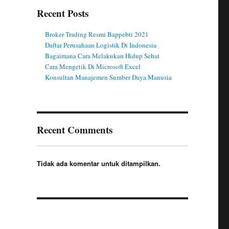
Recent Posts
Broker Trading Resmi Bappebti 2021
Daftar Perusahaan Logistik Di Indonesia
Bagaimana Cara Melakukan Hidup Sehat
Cara Mengetik Di Microsoft Excel
Konsultan Manajemen Sumber Daya Manusia
Recent Comments
Tidak ada komentar untuk ditampilkan.