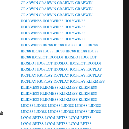
GRABWIN
GRABWIN
GRABWIN
GRABWIN
GRABWIN
GRABWIN
GRABWIN
GRABWIN
GRABWIN
GRABWIN
GRABWIN
GRABWIN
HOLYWIN88
HOLYWIN88
HOLYWIN88
HOLYWIN88
HOLYWIN88
HOLYWIN88
HOLYWIN88
HOLYWIN88
HOLYWIN88
HOLYWIN88
HOLYWIN88
HOLYWIN88
HOLYWIN88
IBC88
IBC88
IBC88
IBC88
IBC88
IBC88
IBC88
IBC88
IBC88
IBC88
IBC88
IBC88
IBC88
IDOSLOT
IDOSLOT
IDOSLOT
IDOSLOT
IDOSLOT
IDOSLOT
IDOSLOT
IDOSLOT
IDOSLOT
IDOSLOT
IDOSLOT
IDOSLOT
IGCPLAY
IGCPLAY
IGCPLAY
IGCPLAY
IGCPLAY
IGCPLAY
IGCPLAY
IGCPLAY
IGCPLAY
IGCPLAY
IGCPLAY
KLIKME88
KLIKME88
KLIKME88
KLIKME88
KLIKME88
KLIKME88
KLIKME88
KLIKME88
KLIKME88
KLIKME88
KLIKME88
KLIKME88
KLIKME88
LIDO88
LIDO88
LIDO88
LIDO88
LIDO88
LIDO88
LIDO88
LIDO88
LIDO88
LIDO88
LIDO88
LIDO88
ah
LOYALBET88
LOYALBET88
LOYALBET88
LOYALBET88
LOYALBET88
LOYALBET88