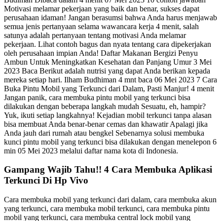
Motivasi melamar pekerjaan yang baik dan benar, sukses dapat
perusahaan idaman! Jangan berasumsi bahwa Anda harus menjawab
semua jenis pertanyaan selama wawancara kerja 4 menit, salah
satunya adalah pertanyaan tentang motivasi Anda melamar
pekerjaan. Lihat contoh bagus dan nyata tentang cara dipekerjakan
oleh perusahaan impian Anda! Daftar Makanan Bergizi Penyu
Ambun Untuk Meningkatkan Kesehatan dan Panjang Umur 3 Mei
2023 Baca Berikut adalah nutrisi yang dapat Anda berikan kepada
mereka setiap hari. Ilham Budhiman 4 mnt baca 06 Mei 2023 7 Cara
Buka Pintu Mobil yang Terkunci dari Dalam, Pasti Manjur! 4 menit
Jangan panik, cara membuka pintu mobil yang terkunci bisa
dilakukan dengan beberapa langkah mudah Sesuatu, eh, hampir?
Yuk, ikuti setiap langkahnya! Kejadian mobil terkunci tanpa alasan
bisa membuat Anda benar-benar cemas dan khawatir Apalagi jika
Anda jauh dari rumah atau bengkel Sebenarnya solusi membuka
kunci pintu mobil yang terkunci bisa dilakukan dengan menelepon 6
min 05 Mei 2023 melalui daftar nama kota di Indonesia.
Gampang Wajib Tahu!! 4 Cara Membuka Aplikasi
Terkunci Di Hp Vivo
Cara membuka mobil yang terkunci dari dalam, cara membuka akun
yang terkunci, cara membuka mobil terkunci, cara membuka pintu
mobil yang terkunci, cara membuka central lock mobil yang