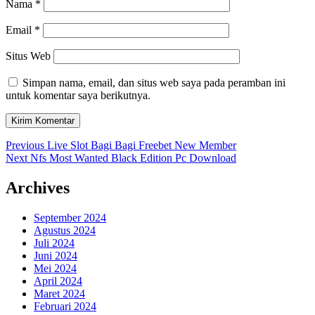
Nama
*
Email
*
Situs Web
Simpan nama, email, dan situs web saya pada peramban ini
untuk komentar saya berikutnya.
Navigasi
Previous
Previous
Live Slot Bagi Bagi Freebet New Member
Next
post:
Next
Nfs Most Wanted Black Edition Pc Download
pos
post:
Archives
September 2024
Agustus 2024
Juli 2024
Juni 2024
Mei 2024
April 2024
Maret 2024
Februari 2024