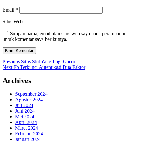
Email
*
Situs Web
Simpan nama, email, dan situs web saya pada peramban ini
untuk komentar saya berikutnya.
Navigasi
Previous
Previous
Situs Slot Yang Lagi Gacor
Next
post:
Next
Fb Terkunci Autentikasi Dua Faktor
pos
post:
Archives
September 2024
Agustus 2024
Juli 2024
Juni 2024
Mei 2024
April 2024
Maret 2024
Februari 2024
Januari 2024