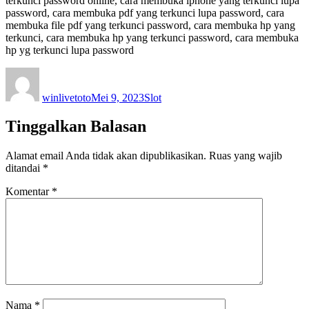
terkunci password online, cara membuka iphone yang terkunci lupa
password, cara membuka pdf yang terkunci lupa password, cara
membuka file pdf yang terkunci password, cara membuka hp yang
terkunci, cara membuka hp yang terkunci password, cara membuka
hp yg terkunci lupa password
Author
Posted
Categories
on
winlivetoto
Mei 9, 2023
Slot
Tinggalkan Balasan
Alamat email Anda tidak akan dipublikasikan.
Ruas yang wajib
ditandai
*
Komentar
*
Nama
*