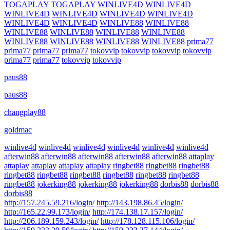
TOGAPLAY
TOGAPLAY
WINLIVE4D
WINLIVE4D
WINLIVE4D
WINLIVE4D
WINLIVE4D
WINLIVE4D
WINLIVE4D
WINLIVE4D
WINLIVE88
WINLIVE88
WINLIVE88
WINLIVE88
WINLIVE88
WINLIVE88
WINLIVE88
WINLIVE88
WINLIVE88
WINLIVE88
prima77
prima77
prima77
prima77
tokovvip
tokovvip
tokovvip
tokovvip
prima77
prima77
tokovvip
tokovvip
paus88
paus88
changplay88
goldmac
winlive4d
winlive4d
winlive4d
winlive4d
winlive4d
winlive4d
afterwin88
afterwin88
afterwin88
afterwin88
afterwin88
attaplay
attaplay
attaplay
attaplay
attaplay
ringbet88
ringbet88
ringbet88
ringbet88
ringbet88
ringbet88
ringbet88
ringbet88
ringbet88
ringbet88
jokerking88
jokerking88
jokerking88
dorbis88
dorbis88
dorbis88
http://157.245.59.216/login/
http://143.198.86.45/login/
http://165.22.99.173/login/
http://174.138.17.157/login/
http://206.189.159.243/login/
http://178.128.115.106/login/