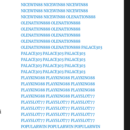
NICEWIN88
NICEWIN88
NICEWIN88
NICEWIN88
NICEWIN88
NICEWIN88
NICEWIN88
NICEWIN88
OLENATION888
OLENATION888
OLENATION888
OLENATION888
OLENATION888
OLENATION888
OLENATION888
OLENATION888
OLENATION888
OLENATION888
OLENATION888
PALACE303
PALACE303
PALACE303
PALACE303
PALACE303
PALACE303
PALACE303
PALACE303
PALACE303
PALACE303
PALACE303
PALACE303
PALACE303
PLAYKING88
PLAYKING88
PLAYKING88
PLAYKING88
PLAYKING88
PLAYKING88
PLAYKING88
PLAYKING88
PLAYKING88
PLAYKING88
PLAYKING88
PLAYSLOT77
PLAYSLOT77
PLAYSLOT77
PLAYSLOT77
PLAYSLOT77
PLAYSLOT77
PLAYSLOT77
i
PLAYSLOT77
PLAYSLOT77
PLAYSLOT77
PLAYSLOT77
PLAYSLOT77
PLAYSLOT77
POPULARWIN
POPULARWIN
POPULARWIN