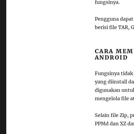
fungsinya.
Pengguna dapat 
berisi file TAR, 
CARA MEM
ANDROID
Fungsinya tidak
yang diinstall 
digunakan untu
mengelola file a
Selain file Zip
PPMd dan XZ dan