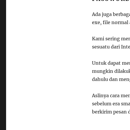
Ada juga berbagai
exe, file normal
Kami sering men
sesuatu dari In
Untuk dapat me
mungkin dilakuk
dahulu dan men
Aslinya cara mem
sebelum era sm
berkirim pesan 