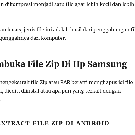
 dikompresi menjadi satu file agar lebih kecil dan lebih
 kasus, jenis file ini adalah hasil dari penggabungan fi
gunggahnya dari komputer.
buka File Zip Di Hp Samsung
engekstrak file Zip atau RAR berarti menghapus isi file
 diedit, diinstal atau apa pun yang terkait dengan
.
EXTRACT FILE ZIP DI ANDROID