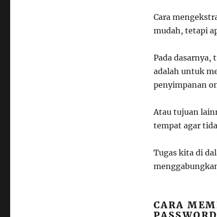
Cara mengekstra
mudah, tetapi a
Pada dasarnya, 
adalah untuk me
penyimpanan on
Atau tujuan lai
tempat agar tida
Tugas kita di da
menggabungkan 
CARA MEM
PASSWOR