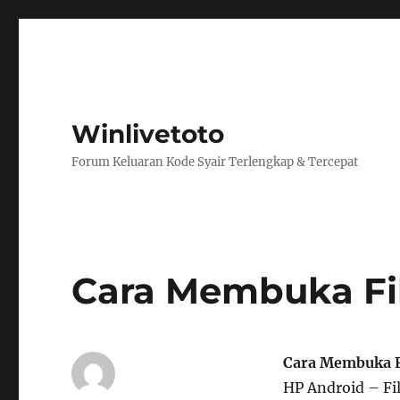
Winlivetoto
Forum Keluaran Kode Syair Terlengkap & Tercepat
Cara Membuka Fi
Cara Membuka F
HP Android – Fil