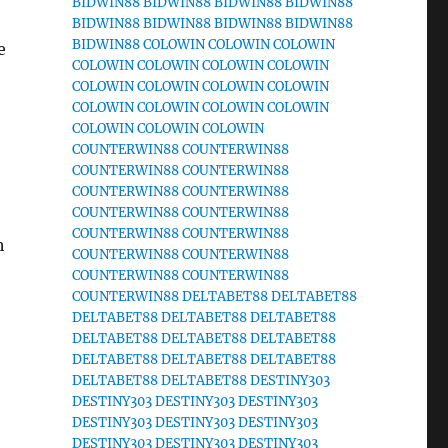
BIDWIN88
BIDWIN88
BIDWIN88
BIDWIN88
BIDWIN88
BIDWIN88
BIDWIN88
BIDWIN88
BIDWIN88
COLOWIN
COLOWIN
COLOWIN
e
COLOWIN
COLOWIN
COLOWIN
COLOWIN
COLOWIN
COLOWIN
COLOWIN
COLOWIN
COLOWIN
COLOWIN
COLOWIN
COLOWIN
COLOWIN
COLOWIN
COLOWIN
COUNTERWIN88
COUNTERWIN88
COUNTERWIN88
COUNTERWIN88
COUNTERWIN88
COUNTERWIN88
COUNTERWIN88
COUNTERWIN88
COUNTERWIN88
COUNTERWIN88
h
COUNTERWIN88
COUNTERWIN88
COUNTERWIN88
COUNTERWIN88
COUNTERWIN88
DELTABET88
DELTABET88
DELTABET88
DELTABET88
DELTABET88
DELTABET88
DELTABET88
DELTABET88
DELTABET88
DELTABET88
DELTABET88
DELTABET88
DELTABET88
DESTINY303
DESTINY303
DESTINY303
DESTINY303
DESTINY303
DESTINY303
DESTINY303
DESTINY303
DESTINY303
DESTINY303