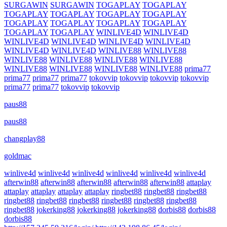
SURGAWIN
SURGAWIN
TOGAPLAY
TOGAPLAY
TOGAPLAY
TOGAPLAY
TOGAPLAY
TOGAPLAY
TOGAPLAY
TOGAPLAY
TOGAPLAY
TOGAPLAY
TOGAPLAY
TOGAPLAY
WINLIVE4D
WINLIVE4D
WINLIVE4D
WINLIVE4D
WINLIVE4D
WINLIVE4D
WINLIVE4D
WINLIVE4D
WINLIVE88
WINLIVE88
WINLIVE88
WINLIVE88
WINLIVE88
WINLIVE88
WINLIVE88
WINLIVE88
WINLIVE88
WINLIVE88
prima77
prima77
prima77
prima77
tokovvip
tokovvip
tokovvip
tokovvip
prima77
prima77
tokovvip
tokovvip
paus88
paus88
changplay88
goldmac
winlive4d
winlive4d
winlive4d
winlive4d
winlive4d
winlive4d
afterwin88
afterwin88
afterwin88
afterwin88
afterwin88
attaplay
attaplay
attaplay
attaplay
attaplay
ringbet88
ringbet88
ringbet88
ringbet88
ringbet88
ringbet88
ringbet88
ringbet88
ringbet88
ringbet88
jokerking88
jokerking88
jokerking88
dorbis88
dorbis88
dorbis88