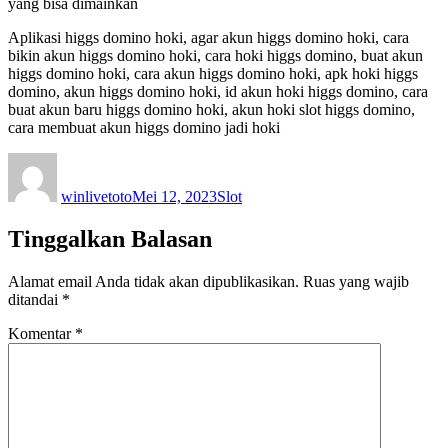
yang bisa dimainkan
Aplikasi higgs domino hoki, agar akun higgs domino hoki, cara
bikin akun higgs domino hoki, cara hoki higgs domino, buat akun
higgs domino hoki, cara akun higgs domino hoki, apk hoki higgs
domino, akun higgs domino hoki, id akun hoki higgs domino, cara
buat akun baru higgs domino hoki, akun hoki slot higgs domino,
cara membuat akun higgs domino jadi hoki
Author
Posted
Categories
on
winlivetoto
Mei 12, 2023
Slot
Tinggalkan Balasan
Alamat email Anda tidak akan dipublikasikan.
Ruas yang wajib
ditandai
*
Komentar
*