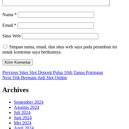
Nama
*
Email
*
Situs Web
Simpan nama, email, dan situs web saya pada peramban ini
untuk komentar saya berikutnya.
Navigasi
Previous
Previous
Situs Slot Deposit Pulsa 10rb Tanpa Potongan
Next
post:
Next
Trik Bermain Judi Slot Online
pos
post:
Archives
September 2024
Agustus 2024
Juli 2024
Juni 2024
Mei 2024
April 2024