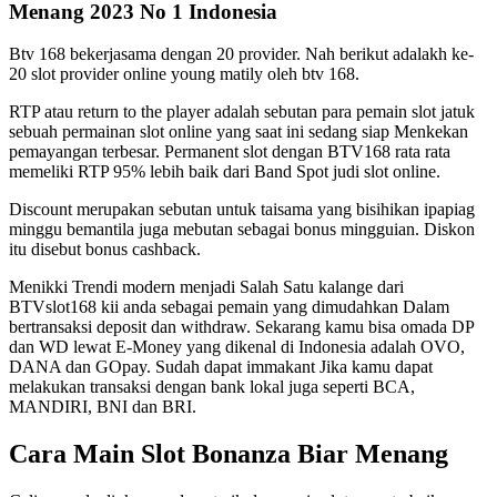
Menang 2023 No 1 Indonesia
Btv 168 bekerjasama dengan 20 provider. Nah berikut adalakh ke-
20 slot provider online young matily oleh btv 168.
RTP atau return to the player adalah sebutan para pemain slot jatuk
sebuah permainan slot online yang saat ini sedang siap Menkekan
pemayangan terbesar. Permanent slot dengan BTV168 rata rata
memeliki RTP 95% lebih baik dari Band Spot judi slot online.
Discount merupakan sebutan untuk taisama yang bisihikan ipapiag
minggu bemantila juga mebutan sebagai bonus mingguian. Diskon
itu disebut bonus cashback.
Menikki Trendi modern menjadi Salah Satu kalange dari
BTVslot168 kii anda sebagai pemain yang dimudahkan Dalam
bertransaksi deposit dan withdraw. Sekarang kamu bisa omada DP
dan WD lewat E-Money yang dikenal di Indonesia adalah OVO,
DANA dan GOpay. Sudah dapat immakant Jika kamu dapat
melakukan transaksi dengan bank lokal juga seperti BCA,
MANDIRI, BNI dan BRI.
Cara Main Slot Bonanza Biar Menang