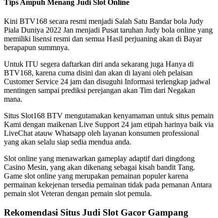
Tips Ampuh Menang Judi Slot Online
Kini BTV168 secara resmi menjadi Salah Satu Bandar bola Judy
Piala Duniya 2022 Jan menjadi Pusat taruhan Judy bola online yang
memiliki lisensi resmi dan semua Hasil perjuaning akan di Bayar
berapapun summnya.
Untuk ITU segera daftarkan diri anda sekarang juga Hanya di
BTV168, karena cuma disini dan akan di layani oleh pelaisan
Customer Service 24 jam dan disuguhi Informasi terlengkap jadwal
mentingen sampai prediksi perejangan akan Tim dari Negakan
mana.
Situs Slot168 BTV mengutamakan kenyamaman untuk situs pemain
Kami dengan maikenan Live Support 24 jam etipah harinya baik via
LiveChat atauw Whatsapp oleh layanan konsumen professional
yang akan selalu siap sedia mendua anda.
Slot online yang menawarkan gameplay adaptif dari dingdong
Casino Mesin, yang akan dikenang sebagai kisah bandit Tang.
Game slot online yang merupakan pemainan populer karena
permainan kekejenan tersedia pemainan tidak pada pemanan Antara
pemain slot Veteran dengan pemain slot pemula.
Rekomendasi Situs Judi Slot Gacor Gampang