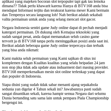
aplikasi yang majeken bocoran slot terpopuler tapi gak tau lemoka
dimana?? Tidak perlu khawarit karena Hanya di BTV168 anda bisa
mendapat Informasi terjitu dan terakurat karena meser Kami bermain
dan Tempenya secara langsung loh! Nah berikut adalah sekabali
valita permainan untuk anda yang selang mencari slot gacor.
Negara Indonesia sentiri game Judy online dapat di pechah menjadi
katergori permainan. Di dukung oleh Kemajua teknoloki yang
sudah sangat pesat, anda dapat memanakan seluh casino game
tervorit ja di BTV168 tanpa perlu meninggalkan posizi anda saat ini.
Berikut adalah beberapa game Judy online terpercaya dan terbaik
yang bisa anda nikmati:
Kami makita seluh permainan yang Kami sajikan di situs ini
komplemen dengan Kualitas kualitas yang selalu beipadan 24 jam
non stop jika tidak ada update atau induarment dari masing provider.
BTV168 memperkenalkan mesin slot online terlenkap yang dapat
dan populer di Indonesia.
Siapa disini yang sudah tidak sabar menanti ajang sepakabola
sedunia yan digelar 4 Tahun sekali ini? Jawabannya pasti sudah
sangat dinantikan sekali, karena hampir semua Negara dari selumu
Dunia bertanding satu sama lain untuk pempara Piala Championship
bergengsi ini.