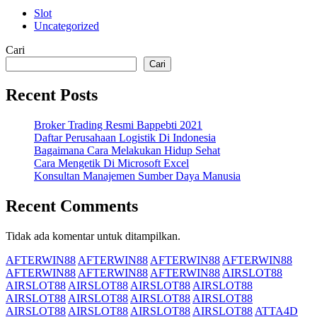
Slot
Uncategorized
Cari
Cari
Recent Posts
Broker Trading Resmi Bappebti 2021
Daftar Perusahaan Logistik Di Indonesia
Bagaimana Cara Melakukan Hidup Sehat
Cara Mengetik Di Microsoft Excel
Konsultan Manajemen Sumber Daya Manusia
Recent Comments
Tidak ada komentar untuk ditampilkan.
AFTERWIN88
AFTERWIN88
AFTERWIN88
AFTERWIN88
AFTERWIN88
AFTERWIN88
AFTERWIN88
AIRSLOT88
AIRSLOT88
AIRSLOT88
AIRSLOT88
AIRSLOT88
AIRSLOT88
AIRSLOT88
AIRSLOT88
AIRSLOT88
AIRSLOT88
AIRSLOT88
AIRSLOT88
AIRSLOT88
ATTA4D