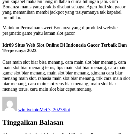
yan kapabel makalan uang millahan cuma hitungan jam. Gim
Bonanza manis yang praktis disebut sebagai Agen Judi slot gacor
yang memanihan membi jackpot yang tasiyamanya tak kapabel
premilitar.
Mainkan Permainan sweet Bonanza yang diproduksi website
pragmatic game yaitu laman slot gacor
Idr89 Situs Web Slot Online Di Indonesia Gacor Terbaik Dan
Terpercaya 2023
Cara main slot biar bisa menang, cara main slot biar menang, cara
main slot biar menang terus, tips main slot biar menang, cara main
game slot biar menang, main slot biar menang, gimana cara biar
menang main slot, rahasia main slot biar menang, trik cara main slot
biar menang, cara main slot zeus biar menang, main slot biar
menang terus, cara main slot biar cepat menang
Author
Posted
Categories
on
winlivetoto
Mei 3, 2023
Slot
Tinggalkan Balasan