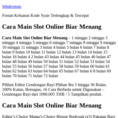
Skip
Winlivetoto
to
Forum Keluaran Kode Syair Terlengkap & Tercepat
content
Cara Main Slot Online Biar Menang
Cara Main Slot Online Biar Menang
– 1 minggu 2 minggu 3
minggu 4 minggu 5 minggu 6 minggu 7 minggu 8 minggu 9 minggu
10 minggu 11 minggu 3 bulan 4 bulan 5 bulan 6 bulan 7 bulan 8
bulan 9 bulan 10 bulan 11 bulan 12 bulan 13 bulan 14 bulan 15
bulan 16 bulan 4 2 bulan 43 bulan 44 bulan 45 bulan 46 bulan 47
bulan 48 bulan 49 bulan 50 bulan 51 bulan 52 bulan 53 bulan 54
bulan 55 bulan 56 bulan 57 bulan 58 bulan 59 bulan 60 bulan 61
bulan 62 bulan 63 bulan 64 bulan 65 bulan 67 bulan 6 8 bulan 69
bulan 70 bulan 71 bulan 72 bulan
Pilihan Editor Gendongan Bayi Pilihan Ibu 5 hingga 36 Bulan,
100% Katun, Bernapas, 16 Cara Berbeda untuk Digunakan –
Gendongan Bayi dari 1090.005 THB / 5 Tampilkan produk
Cara Main Slot Online Biar Menang
Editor’s Choice Mama’s Choice Blouse Bodysuit (x5) Pakaian Bayi