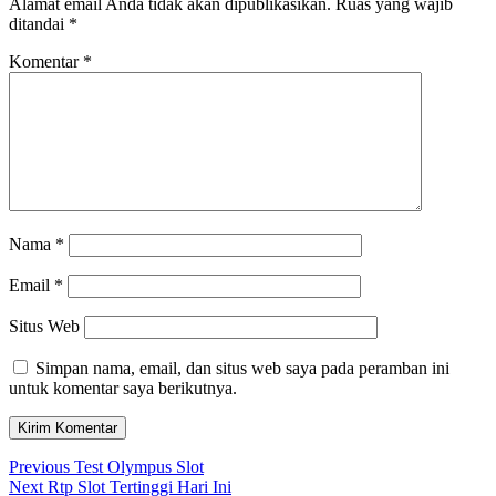
Alamat email Anda tidak akan dipublikasikan.
Ruas yang wajib
ditandai
*
Komentar
*
Nama
*
Email
*
Situs Web
Simpan nama, email, dan situs web saya pada peramban ini
untuk komentar saya berikutnya.
Navigasi
Previous
Previous
Test Olympus Slot
Next
post:
Next
Rtp Slot Tertinggi Hari Ini