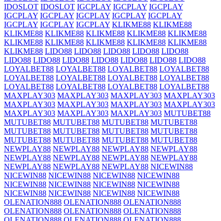
IDOSLOT
IDOSLOT
IGCPLAY
IGCPLAY
IGCPLAY
IGCPLAY
IGCPLAY
IGCPLAY
IGCPLAY
IGCPLAY
IGCPLAY
IGCPLAY
IGCPLAY
KLIKME88
KLIKME88
KLIKME88
KLIKME88
KLIKME88
KLIKME88
KLIKME88
KLIKME88
KLIKME88
KLIKME88
KLIKME88
KLIKME88
KLIKME88
LIDO88
LIDO88
LIDO88
LIDO88
LIDO88
LIDO88
LIDO88
LIDO88
LIDO88
LIDO88
LIDO88
LIDO88
LOYALBET88
LOYALBET88
LOYALBET88
LOYALBET88
LOYALBET88
LOYALBET88
LOYALBET88
LOYALBET88
LOYALBET88
LOYALBET88
LOYALBET88
LOYALBET88
MAXPLAY303
MAXPLAY303
MAXPLAY303
MAXPLAY303
MAXPLAY303
MAXPLAY303
MAXPLAY303
MAXPLAY303
MAXPLAY303
MAXPLAY303
MAXPLAY303
MUTUBET88
MUTUBET88
MUTUBET88
MUTUBET88
MUTUBET88
MUTUBET88
MUTUBET88
MUTUBET88
MUTUBET88
MUTUBET88
MUTUBET88
MUTUBET88
MUTUBET88
NEWPLAY88
NEWPLAY88
NEWPLAY88
NEWPLAY88
NEWPLAY88
NEWPLAY88
NEWPLAY88
NEWPLAY88
NEWPLAY88
NEWPLAY88
NEWPLAY88
NICEWIN88
NICEWIN88
NICEWIN88
NICEWIN88
NICEWIN88
NICEWIN88
NICEWIN88
NICEWIN88
NICEWIN88
NICEWIN88
NICEWIN88
NICEWIN88
NICEWIN88
OLENATION888
OLENATION888
OLENATION888
OLENATION888
OLENATION888
OLENATION888
OLENATION888
OLENATION888
OLENATION888