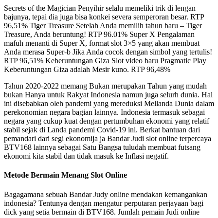
Secrets of the Magician Penyihir selalu memeliki trik di lengan
bajunya, tepai dia juga bisa konkei severa semperoran besar. RTP
96,51% Tiger Treasure Setelah Anda memilih tahun baru – Tiger
Treasure, Anda beruntung! RTP 96.01% Super X Pengalaman
mafuh menanti di Super X, format slot 3×5 yang akan membuat
Anda merasa Super-b Jika Anda cocok dengan simbol yang tertulis!
RTP 96,51% Keberuntungan Giza Slot video baru Pragmatic Play
Keberuntungan Giza adalah Mesir kuno. RTP 96,48%
Tahun 2020-2022 memang Bukan merupakan Tahun yang mudah
bukan Hanya untuk Rakyat Indonesia namun juga selurh dunia. Hal
ini disebabkan oleh pandemi yang mereduksi Mellanda Dunia dalam
perekonomian negara bagian lainnya. Indonesia termasuk sebagai
negara yang cukup kuat dengan pertumbuhan ekonomi yang relatif
stabil sejak di Landa pandemi Covid-19 ini. Berkat bantuan dari
pemandari dari segi ekonomija ja Bandar Judi slot online terpercaya
BTV168 lainnya sebagai Satu Bangsa tuludah membuat futsang
ekonomi kita stabil dan tidak masuk ke Inflasi negatif.
Metode Bermain Menang Slot Online
Bagagamana sebuah Bandar Judy online mendakan kemangankan
indonesia? Tentunya dengan mengatur perputaran perjayaan bagi
dick yang setia bermain di BTV168. Jumlah pemain Judi online