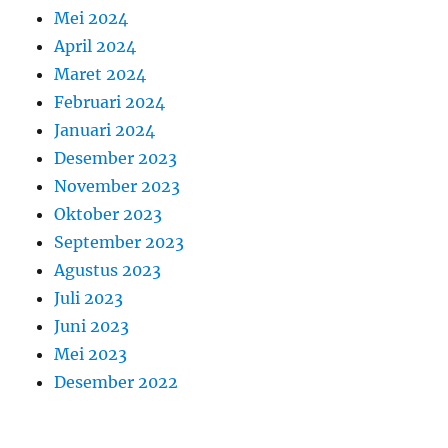
Mei 2024
April 2024
Maret 2024
Februari 2024
Januari 2024
Desember 2023
November 2023
Oktober 2023
September 2023
Agustus 2023
Juli 2023
Juni 2023
Mei 2023
Desember 2022