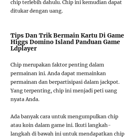
chip terlebih dahulu. Chip ini kemudian dapat
ditukar dengan uang.
Tips Dan Trik Bermain Kartu Di Game
Higgs Domino Island Panduan Game
Ldplayer
Chip merupakan faktor penting dalam
permainan ini. Anda dapat memainkan
permainan dan berpartisipasi dalam jackpot.
Yang terpenting, chip ini menjadi peti uang
nyata Anda.
Ada banyak cara untuk mengumpulkan chip
atau koin dalam game ini. Ikuti langkah-
langkah di bawah ini untuk mendapatkan chip