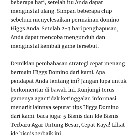
beberapa hari, setelah itu Anda dapat
menginstal ulang. Simpan beberapa chip
sebelum menyelesaikan permainan domino
Higgs Anda. Setelah 2-3 hari penghapusan,
Anda dapat mencoba mengunduh dan
menginstal kembali game tersebut.
Demikian pembahasan strategi cepat menang
bermain Higgs Domino dari kami. Apa
pendapat Anda tentang ini? Jangan lupa untuk
berkomentar di bawah ini. Kunjungi terus
gamenya agar tidak ketinggalan informasi
menarik lainnya seputar tips Higgs Domino
dari kami, baca juga: 5 Bisnis dan Ide Bisnis
Terbaru Agar Untung Besar, Cepat Kaya! Lihat
ide bisnis terbaik ini