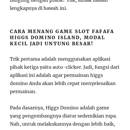
Bingung dengan prank? Yuk, simak ulasan
lengkapnya di bawah ini.
CARA MENANG GAME SLOT FAFAFA
HIGGS DOMINO ISLAND, MODAL
KECIL JADI UNTUNG BESAR!
Trik pertama adalah menggunakan aplikasi
pihak ketiga yaitu auto-clicker. Jadi, fungsi dari
aplikasi ini adalah agar permainan higgs
domino Anda akan lebih cepat menyelesaikan
permainan.
Pada dasarnya, Higgs Domino adalah game
yang pengembangnya diatur sedemikian rupa.
Nah, untuk melakukannya dengan lebih baik,