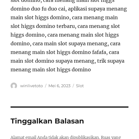
slot domino, cara menang main slot higgs
domino duo fu duo cai, aplikasi supaya menang
main slot higgs domino, cara menang main
slot higgs domino terbaru, cara menang slot
higgs domino, cara menang main slot higgs
domino, cara main slot supaya menang, cara
menang main slot higgs domino fafafa, cara
main slot domino supaya menang, trik supaya
menang main slot higgs domino
Author
Posted
Categories
winlivetoto
Mei 6, 2023
Slot
on
Tinggalkan Balasan
Alamat email Anda tidak akan dipublikasikan.
Ruas yang