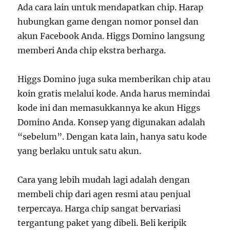
Ada cara lain untuk mendapatkan chip. Harap
hubungkan game dengan nomor ponsel dan
akun Facebook Anda. Higgs Domino langsung
memberi Anda chip ekstra berharga.
Higgs Domino juga suka memberikan chip atau
koin gratis melalui kode. Anda harus memindai
kode ini dan memasukkannya ke akun Higgs
Domino Anda. Konsep yang digunakan adalah
“sebelum”. Dengan kata lain, hanya satu kode
yang berlaku untuk satu akun.
Cara yang lebih mudah lagi adalah dengan
membeli chip dari agen resmi atau penjual
terpercaya. Harga chip sangat bervariasi
tergantung paket yang dibeli. Beli keripik