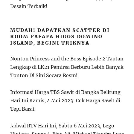
Desain Terbaik!
MUDAH! DAPATKAN SCATTER DI
ROOM FAFAFA HIGGS DOMINO
ISLAND, BEGINI TRIKNYA
Nonton Princess and the Boss Episode 2 Tautan
Lengkap di LK21 Pemirsa Berburu Lebih Banyak
Tonton Di Sini Secara Resmi
Informasi Harga TBS Sawit di Bangka Belitung
Hari Ini Kamis, 4 Mei 2023: Cek Harga Sawit di
Tepi Barat
Jadwal RTV Hari Ini, Sabtu 6 Mei 2023, Lego