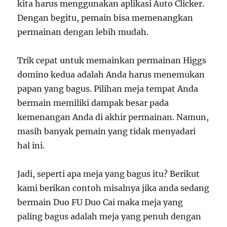
kita harus menggunakan aplikasi Auto Clicker.
Dengan begitu, pemain bisa memenangkan
permainan dengan lebih mudah.
Trik cepat untuk memainkan permainan Higgs
domino kedua adalah Anda harus menemukan
papan yang bagus. Pilihan meja tempat Anda
bermain memiliki dampak besar pada
kemenangan Anda di akhir permainan. Namun,
masih banyak pemain yang tidak menyadari
hal ini.
Jadi, seperti apa meja yang bagus itu? Berikut
kami berikan contoh misalnya jika anda sedang
bermain Duo FU Duo Cai maka meja yang
paling bagus adalah meja yang penuh dengan