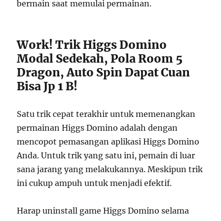
bermain saat memulai permainan.
Work! Trik Higgs Domino
Modal Sedekah, Pola Room 5
Dragon, Auto Spin Dapat Cuan
Bisa Jp 1 B!
Satu trik cepat terakhir untuk memenangkan
permainan Higgs Domino adalah dengan
mencopot pemasangan aplikasi Higgs Domino
Anda. Untuk trik yang satu ini, pemain di luar
sana jarang yang melakukannya. Meskipun trik
ini cukup ampuh untuk menjadi efektif.
Harap uninstall game Higgs Domino selama