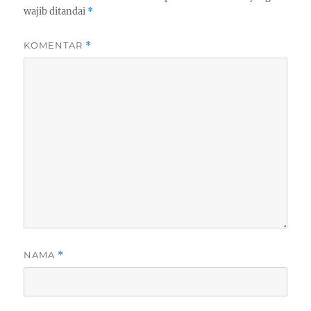
wajib ditandai
*
KOMENTAR
*
NAMA
*