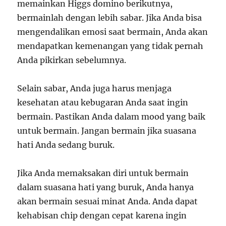
memainkan Higgs domino berikutnya,
bermainlah dengan lebih sabar. Jika Anda bisa
mengendalikan emosi saat bermain, Anda akan
mendapatkan kemenangan yang tidak pernah
Anda pikirkan sebelumnya.
Selain sabar, Anda juga harus menjaga
kesehatan atau kebugaran Anda saat ingin
bermain. Pastikan Anda dalam mood yang baik
untuk bermain. Jangan bermain jika suasana
hati Anda sedang buruk.
Jika Anda memaksakan diri untuk bermain
dalam suasana hati yang buruk, Anda hanya
akan bermain sesuai minat Anda. Anda dapat
kehabisan chip dengan cepat karena ingin