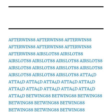
AFTERWIN88
AFTERWIN88
AFTERWIN88
AFTERWIN88
AFTERWIN88
AFTERWIN88
AFTERWIN88
AIRSLOT88
AIRSLOT88
AIRSLOT88
AIRSLOT88
AIRSLOT88
AIRSLOT88
AIRSLOT88
AIRSLOT88
AIRSLOT88
AIRSLOT88
AIRSLOT88
AIRSLOT88
AIRSLOT88
ATTA4D
ATTA4D
ATTA4D
ATTA4D
ATTA4D
ATTA4D
ATTA4D
ATTA4D
ATTA4D
ATTA4D
ATTA4D
ATTA4D
BETWING88
BETWING88
BETWING88
BETWING88
BETWING88
BETWING88
BETWING88
BETWING88
BETWING88