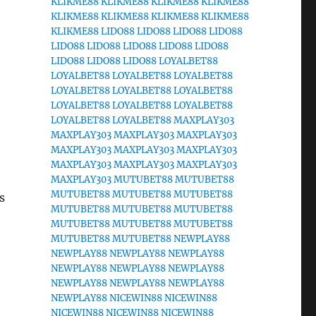
KLIKME88
KLIKME88
KLIKME88
KLIKME88
KLIKME88
KLIKME88
KLIKME88
KLIKME88
KLIKME88
LIDO88
LIDO88
LIDO88
LIDO88
LIDO88
LIDO88
LIDO88
LIDO88
LIDO88
LIDO88
LIDO88
LIDO88
LOYALBET88
LOYALBET88
LOYALBET88
LOYALBET88
LOYALBET88
LOYALBET88
LOYALBET88
LOYALBET88
LOYALBET88
LOYALBET88
LOYALBET88
LOYALBET88
MAXPLAY303
MAXPLAY303
MAXPLAY303
MAXPLAY303
MAXPLAY303
MAXPLAY303
MAXPLAY303
MAXPLAY303
MAXPLAY303
MAXPLAY303
MAXPLAY303
MUTUBET88
MUTUBET88
MUTUBET88
MUTUBET88
MUTUBET88
s
MUTUBET88
MUTUBET88
MUTUBET88
MUTUBET88
MUTUBET88
MUTUBET88
MUTUBET88
MUTUBET88
NEWPLAY88
NEWPLAY88
NEWPLAY88
NEWPLAY88
NEWPLAY88
NEWPLAY88
NEWPLAY88
NEWPLAY88
NEWPLAY88
NEWPLAY88
NEWPLAY88
NICEWIN88
NICEWIN88
NICEWIN88
NICEWIN88
NICEWIN88