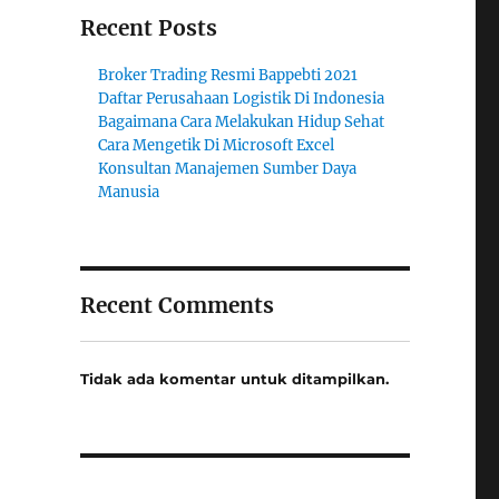
Recent Posts
Broker Trading Resmi Bappebti 2021
Daftar Perusahaan Logistik Di Indonesia
Bagaimana Cara Melakukan Hidup Sehat
Cara Mengetik Di Microsoft Excel
Konsultan Manajemen Sumber Daya
Manusia
Recent Comments
Tidak ada komentar untuk ditampilkan.