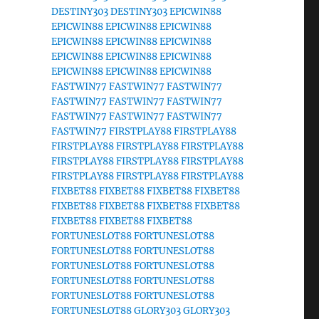
DESTINY303
DESTINY303
EPICWIN88
EPICWIN88
EPICWIN88
EPICWIN88
EPICWIN88
EPICWIN88
EPICWIN88
EPICWIN88
EPICWIN88
EPICWIN88
EPICWIN88
EPICWIN88
EPICWIN88
FASTWIN77
FASTWIN77
FASTWIN77
FASTWIN77
FASTWIN77
FASTWIN77
FASTWIN77
FASTWIN77
FASTWIN77
FASTWIN77
FIRSTPLAY88
FIRSTPLAY88
FIRSTPLAY88
FIRSTPLAY88
FIRSTPLAY88
FIRSTPLAY88
FIRSTPLAY88
FIRSTPLAY88
FIRSTPLAY88
FIRSTPLAY88
FIRSTPLAY88
FIXBET88
FIXBET88
FIXBET88
FIXBET88
FIXBET88
FIXBET88
FIXBET88
FIXBET88
FIXBET88
FIXBET88
FIXBET88
FORTUNESLOT88
FORTUNESLOT88
FORTUNESLOT88
FORTUNESLOT88
FORTUNESLOT88
FORTUNESLOT88
FORTUNESLOT88
FORTUNESLOT88
FORTUNESLOT88
FORTUNESLOT88
FORTUNESLOT88
GLORY303
GLORY303