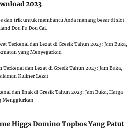
ownload 2023
ps dan trik untuk membantu Anda menang besar di slot
land Dou Fu Dou Cai.
awet Terkenal dan Lezat di Gresik Tahun 2023: Jam Buka,
ikmatan yang Menyegarkan
m Terkenal dan Lezat di Gresik Tahun 2023: Jam Buka,
alaman Kuliner Lezat
kenal dan Enak di Gresik Tahun 2023: Jam Buka, Harga
ng Menggiurkan
ame Higgs Domino Topbos Yang Patut