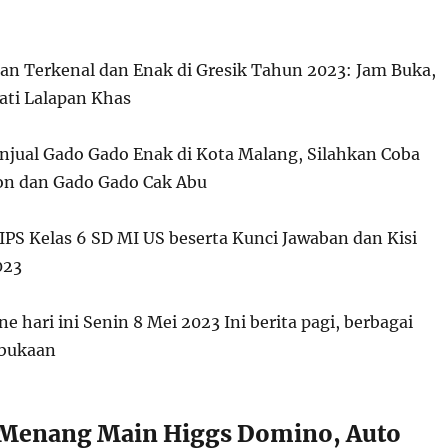
an Terkenal dan Enak di Gresik Tahun 2023: Jam Buka,
ti Lalapan Khas
enjual Gado Gado Enak di Kota Malang, Silahkan Coba
on dan Gado Gado Cak Abu
IPS Kelas 6 SD MI US beserta Kunci Jawaban dan Kisi
023
ne hari ini Senin 8 Mei 2023 Ini berita pagi, berbagai
bukaan
 Menang Main Higgs Domino, Auto