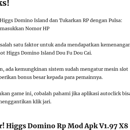
ks!
 Higgs Domino Island dan Tukarkan RP dengan Pulsa:
Memasukkan Nomor HP
i salah satu faktor untuk anda mendapatkan kemenanga
lot Higgs Domino Island Dou Fu Dou Cai.
n, ada kemungkinan sistem sudah mengatur mesin slot
erikan bonus besar kepada para pemainnya.
an game ini, cobalah pahami jika aplikasi autoclick bis
enggantikan klik jari.
r! Higgs Domino Rp Mod Apk V1.97 X8