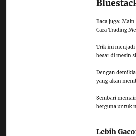
Bluestac
Baca juga: Main
Cara Trading 
Trik ini menjad
besar di mesin s
Dengan demikia
yang akan memb
Sembari memaink
berguna untuk m
Lebih Gaco