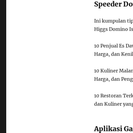
Speeder D
Ini kumpulan ti
Higgs Domino Is
10 Penjual Es D
Harga, dan Ken
10 Kuliner Mala
Harga, dan Peng
10 Restoran Ter
dan Kuliner ya
Aplikasi G