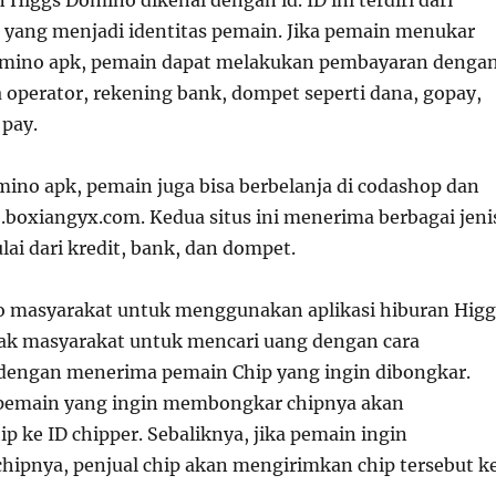
 Higgs Domino dikenal dengan id. ID ini terdiri dari
yang menjadi identitas pemain. Jika pemain menukar
Domino apk, pemain dapat melakukan pembayaran denga
a operator, rekening bank, dompet seperti dana, gopay,
 pay.
mino apk, pemain juga bisa berbelanja di codashop dan
.boxiangyx.com. Kedua situs ini menerima berbagai jeni
ai dari kredit, bank, dan dompet.
o masyarakat untuk menggunakan aplikasi hiburan Higg
k masyarakat untuk mencari uang dengan cara
dengan menerima pemain Chip yang ingin dibongkar.
 pemain yang ingin membongkar chipnya akan
 ke ID chipper. Sebaliknya, jika pemain ingin
pnya, penjual chip akan mengirimkan chip tersebut k