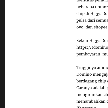
Identitas pemain
beberapa nomor 
chip di Higgs 
pulsa dari semu
ovo, dan shopee
Selain Higgs Do
https://tdomino
pembayaran, mul
Tingginya anim
Domino mengaja
berdagang chip 
Caranya adalah
mengirimkan chip
menambahkan chi