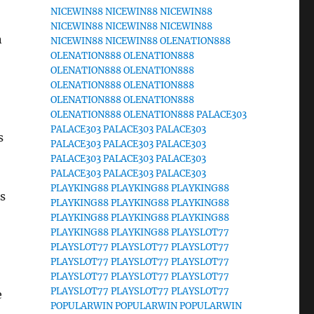
NICEWIN88
NICEWIN88
NICEWIN88
NICEWIN88
NICEWIN88
NICEWIN88
n
NICEWIN88
NICEWIN88
OLENATION888
OLENATION888
OLENATION888
OLENATION888
OLENATION888
OLENATION888
OLENATION888
OLENATION888
OLENATION888
OLENATION888
OLENATION888
PALACE303
PALACE303
PALACE303
PALACE303
s
PALACE303
PALACE303
PALACE303
PALACE303
PALACE303
PALACE303
PALACE303
PALACE303
PALACE303
PLAYKING88
PLAYKING88
PLAYKING88
s
PLAYKING88
PLAYKING88
PLAYKING88
PLAYKING88
PLAYKING88
PLAYKING88
PLAYKING88
PLAYKING88
PLAYSLOT77
PLAYSLOT77
PLAYSLOT77
PLAYSLOT77
PLAYSLOT77
PLAYSLOT77
PLAYSLOT77
PLAYSLOT77
PLAYSLOT77
PLAYSLOT77
PLAYSLOT77
PLAYSLOT77
PLAYSLOT77
e
POPULARWIN
POPULARWIN
POPULARWIN