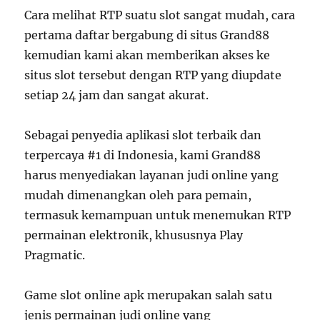
Cara melihat RTP suatu slot sangat mudah, cara
pertama daftar bergabung di situs Grand88
kemudian kami akan memberikan akses ke
situs slot tersebut dengan RTP yang diupdate
setiap 24 jam dan sangat akurat.
Sebagai penyedia aplikasi slot terbaik dan
terpercaya #1 di Indonesia, kami Grand88
harus menyediakan layanan judi online yang
mudah dimenangkan oleh para pemain,
termasuk kemampuan untuk menemukan RTP
permainan elektronik, khususnya Play
Pragmatic.
Game slot online apk merupakan salah satu
jenis permainan judi online yang