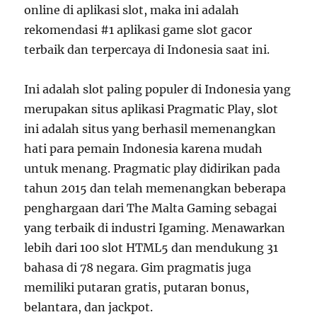
online di aplikasi slot, maka ini adalah
rekomendasi #1 aplikasi game slot gacor
terbaik dan terpercaya di Indonesia saat ini.
Ini adalah slot paling populer di Indonesia yang
merupakan situs aplikasi Pragmatic Play, slot
ini adalah situs yang berhasil memenangkan
hati para pemain Indonesia karena mudah
untuk menang. Pragmatic play didirikan pada
tahun 2015 dan telah memenangkan beberapa
penghargaan dari The Malta Gaming sebagai
yang terbaik di industri Igaming. Menawarkan
lebih dari 100 slot HTML5 dan mendukung 31
bahasa di 78 negara. Gim pragmatis juga
memiliki putaran gratis, putaran bonus,
belantara, dan jackpot.