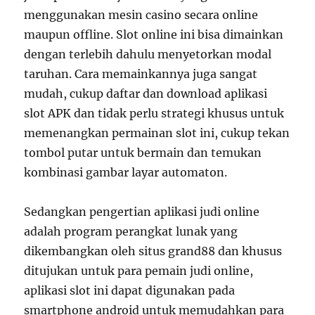
menggunakan mesin casino secara online
maupun offline. Slot online ini bisa dimainkan
dengan terlebih dahulu menyetorkan modal
taruhan. Cara memainkannya juga sangat
mudah, cukup daftar dan download aplikasi
slot APK dan tidak perlu strategi khusus untuk
memenangkan permainan slot ini, cukup tekan
tombol putar untuk bermain dan temukan
kombinasi gambar layar automaton.
Sedangkan pengertian aplikasi judi online
adalah program perangkat lunak yang
dikembangkan oleh situs grand88 dan khusus
ditujukan untuk para pemain judi online,
aplikasi slot ini dapat digunakan pada
smartphone android untuk memudahkan para