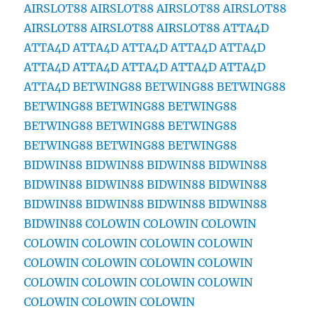
AIRSLOT88
AIRSLOT88
AIRSLOT88
AIRSLOT88
AIRSLOT88
AIRSLOT88
AIRSLOT88
ATTA4D
ATTA4D
ATTA4D
ATTA4D
ATTA4D
ATTA4D
ATTA4D
ATTA4D
ATTA4D
ATTA4D
ATTA4D
ATTA4D
BETWING88
BETWING88
BETWING88
BETWING88
BETWING88
BETWING88
BETWING88
BETWING88
BETWING88
BETWING88
BETWING88
BETWING88
BIDWIN88
BIDWIN88
BIDWIN88
BIDWIN88
BIDWIN88
BIDWIN88
BIDWIN88
BIDWIN88
BIDWIN88
BIDWIN88
BIDWIN88
BIDWIN88
BIDWIN88
COLOWIN
COLOWIN
COLOWIN
COLOWIN
COLOWIN
COLOWIN
COLOWIN
COLOWIN
COLOWIN
COLOWIN
COLOWIN
COLOWIN
COLOWIN
COLOWIN
COLOWIN
COLOWIN
COLOWIN
COLOWIN