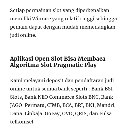
Setiap permainan slot yang diperkenalkan
memiliki Winrate yang relatif tinggi sehingga
pemain dapat dengan mudah memenangkan
judi online.
Aplikasi Open Slot Bisa Membaca
Algoritma Slot Pragmatic Play
Kami melayani deposit dan pendaftaran judi
online untuk semua bank seperti : Bank BSI
Slots, Bank NEO Commerce Slots BNC, Bank
JAGO, Permata, CIMB, BCA, BRI, BNI, Mandri,
Dana, Linkaja, GoPay, OVO, QRIS, dan Pulsa
telkomsel.