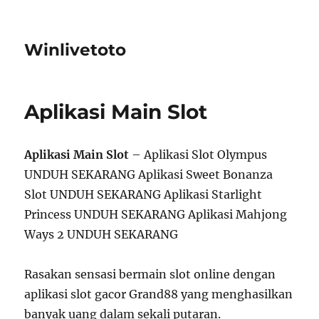
Winlivetoto
Aplikasi Main Slot
Aplikasi Main Slot
– Aplikasi Slot Olympus
UNDUH SEKARANG Aplikasi Sweet Bonanza
Slot UNDUH SEKARANG Aplikasi Starlight
Princess UNDUH SEKARANG Aplikasi Mahjong
Ways 2 UNDUH SEKARANG
Rasakan sensasi bermain slot online dengan
aplikasi slot gacor Grand88 yang menghasilkan
banyak uang dalam sekali putaran.