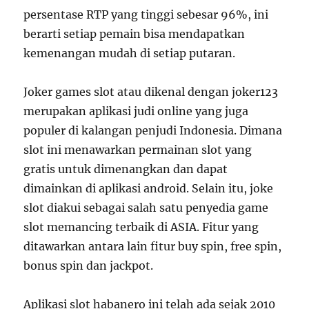
persentase RTP yang tinggi sebesar 96%, ini
berarti setiap pemain bisa mendapatkan
kemenangan mudah di setiap putaran.
Joker games slot atau dikenal dengan joker123
merupakan aplikasi judi online yang juga
populer di kalangan penjudi Indonesia. Dimana
slot ini menawarkan permainan slot yang
gratis untuk dimenangkan dan dapat
dimainkan di aplikasi android. Selain itu, joke
slot diakui sebagai salah satu penyedia game
slot memancing terbaik di ASIA. Fitur yang
ditawarkan antara lain fitur buy spin, free spin,
bonus spin dan jackpot.
Aplikasi slot habanero ini telah ada sejak 2010