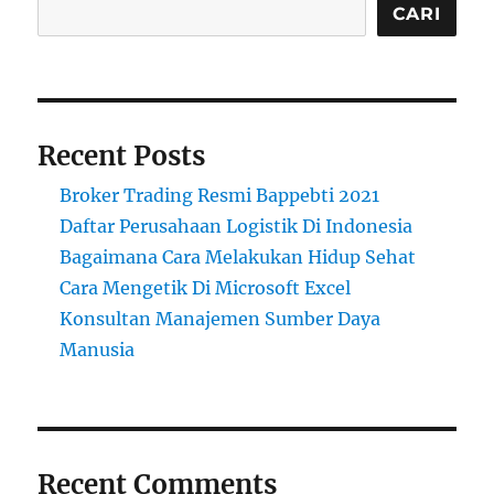
CARI
Recent Posts
Broker Trading Resmi Bappebti 2021
Daftar Perusahaan Logistik Di Indonesia
Bagaimana Cara Melakukan Hidup Sehat
Cara Mengetik Di Microsoft Excel
Konsultan Manajemen Sumber Daya
Manusia
Recent Comments