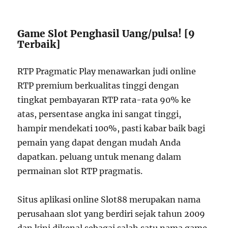
Game Slot Penghasil Uang/pulsa! [9
Terbaik]
RTP Pragmatic Play menawarkan judi online
RTP premium berkualitas tinggi dengan
tingkat pembayaran RTP rata-rata 90% ke
atas, persentase angka ini sangat tinggi,
hampir mendekati 100%, pasti kabar baik bagi
pemain yang dapat dengan mudah Anda
dapatkan. peluang untuk menang dalam
permainan slot RTP pragmatis.
Situs aplikasi online Slot88 merupakan nama
perusahaan slot yang berdiri sejak tahun 2009