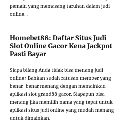
pemain yang memasang taruhan dalam judi
online. .
Homebet88: Daftar Situs Judi
Slot Online Gacor Kena Jackpot
Pasti Bayar
Siapa bilang Anda tidak bisa menang judi
online? Bahkan sudah ratusan member yang
benar-benar menang dengan memainkan
aplikasi slot grand88 gacor. Siapapun bisa
menang jika memilih nama yang tepat untuk
aplikasi situs judi online yang mudah menang
untuk dimainkan.