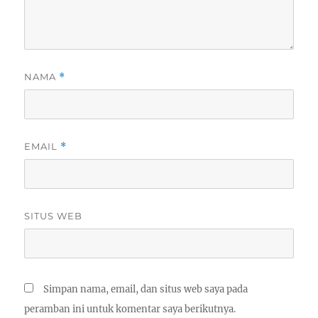
NAMA
*
EMAIL
*
SITUS WEB
Simpan nama, email, dan situs web saya pada
peramban ini untuk komentar saya berikutnya.