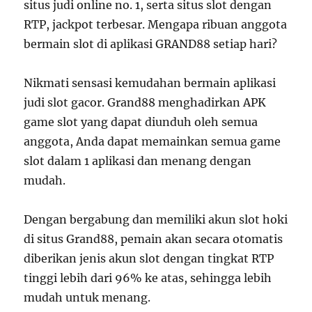
situs judi online no. 1, serta situs slot dengan
RTP, jackpot terbesar. Mengapa ribuan anggota
bermain slot di aplikasi GRAND88 setiap hari?
Nikmati sensasi kemudahan bermain aplikasi
judi slot gacor. Grand88 menghadirkan APK
game slot yang dapat diunduh oleh semua
anggota, Anda dapat memainkan semua game
slot dalam 1 aplikasi dan menang dengan
mudah.
Dengan bergabung dan memiliki akun slot hoki
di situs Grand88, pemain akan secara otomatis
diberikan jenis akun slot dengan tingkat RTP
tinggi lebih dari 96% ke atas, sehingga lebih
mudah untuk menang.