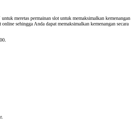
PN untuk meretas permainan slot untuk memaksimalkan kemenangan
t online sehingga Anda dapat memaksimalkan kemenangan secara
00.
r.