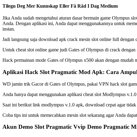
Tilegn Deg Mer Kunnskap Eller Få Råd I Dag Medium
Jika Anda sudah mengetahui aturan dasar bermain game Olympus slo
Anda. Dengan aplikasi ini, Anda dapat menggunakannya untuk meme
instan.
Jadi langsung saja download apk crack mesin slot online full dengan
Untuk cheat slot online game judi Gates of Olympus di crack deng
Hack permainan mode Gates of Olympus x500 akan dengan mudah me
Aplikasi Hack Slot Pragmatic Mod Apk: Cara Ampu
WD jamin trik Gacor di Gates of Olympus, pakai VPN hack slot ga
Anda hanya dapat menggunakan aplikasi cheat slot Modlympus v.1.0 i
Saat ini berikut link modlympus v.1.0 apk, download cepat agar tida
Coba tips ini untuk memecahkan mesin slot sekarang agar Anda dap
Akun Demo Slot Pragmatic Vvip Demo Pragmatic Mi