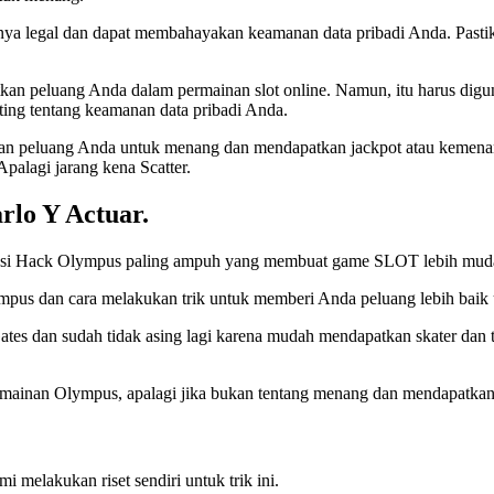
nya legal dan dapat membahayakan keamanan data pribadi Anda. Pasti
atkan peluang Anda dalam permainan slot online. Namun, itu harus di
ting tentang keamanan data pribadi Anda.
n peluang Anda untuk menang dan mendapatkan jackpot atau kemenanga
alagi jarang kena Scatter.
rlo Y Actuar.
asi Hack Olympus paling ampuh yang membuat game SLOT lebih muda
lympus dan cara melakukan trik untuk memberi Anda peluang lebih bai
es dan sudah tidak asing lagi karena mudah mendapatkan skater dan t
mainan Olympus, apalagi jika bukan tentang menang dan mendapatkan 
i melakukan riset sendiri untuk trik ini.