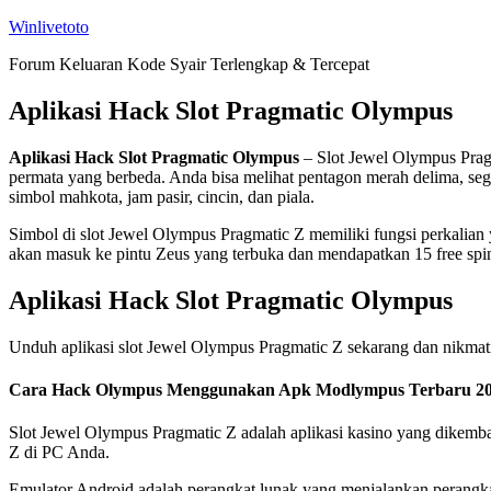
Skip
Winlivetoto
to
Forum Keluaran Kode Syair Terlengkap & Tercepat
content
Aplikasi Hack Slot Pragmatic Olympus
Aplikasi Hack Slot Pragmatic Olympus
– Slot Jewel Olympus Prag
permata yang berbeda. Anda bisa melihat pentagon merah delima, segiti
simbol mahkota, jam pasir, cincin, dan piala.
Simbol di slot Jewel Olympus Pragmatic Z memiliki fungsi perkalian
akan masuk ke pintu Zeus yang terbuka dan mendapatkan 15 free sp
Aplikasi Hack Slot Pragmatic Olympus
Unduh aplikasi slot Jewel Olympus Pragmatic Z sekarang dan nikmati
Cara Hack Olympus Menggunakan Apk Modlympus Terbaru 2
Slot Jewel Olympus Pragmatic Z adalah aplikasi kasino yang dikemb
Z di PC Anda.
Emulator Android adalah perangkat lunak yang menjalankan perangka