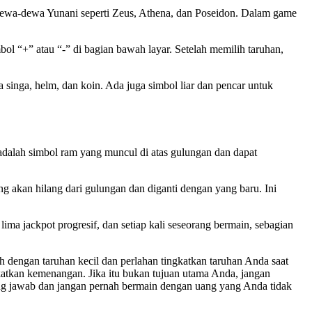
 dewa-dewa Yunani seperti Zeus, Athena, dan Poseidon. Dalam game
 “+” atau “-” di bagian bawah layar. Setelah memilih taruhan,
singa, helm, dan koin. Ada juga simbol liar dan pencar untuk
adalah simbol ram yang muncul di atas gulungan dan dapat
ng akan hilang dari gulungan dan diganti dengan yang baru. Ini
a jackpot progresif, dan setiap kali seseorang bermain, sebagian
dengan taruhan kecil dan perlahan tingkatkan taruhan Anda saat
tkan kemenangan. Jika itu bukan tujuan utama Anda, jangan
ng jawab dan jangan pernah bermain dengan uang yang Anda tidak