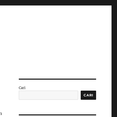
Cari
CARI
n