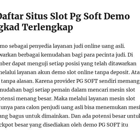
Daftar Situs Slot Pg Soft Demo
gkad Terlengkap
o sebagai penyedia layanan judi online uang asli.
rkan berbagai kemudahan bagi para pecinta judi. Di
mber dapat menguji setiap posisi yang telah ditawarkan
lalui layanan akun demo slot online tanpa deposit. At
an tanpa alasan. Karena provider PG SOFT sendiri memang
udahan bagi setiap pemain dalam mencari mesin slot
tensi menang besar. Maka melalui layanan mesin slot
tunya para calon penjudi uang asli bisa menemukan mes
yang bagus untuk dimainkan. Dan ada potensi besar untu
kpot besar yang disediakan oleh demo PG SOFT itu