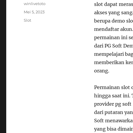
Author
winlivetoto
slot dapat mera
Posted
Mei 5, 2023
akses yang sanga
on
Categories
Slot
berupa demo slo
mendaftar akun.
permainan ini s
dari PG Soft De
mempelajari bag
memberikan kem
orang.
Permainan slot 
hingga saat ini
provider pg sof
dari putaran yan
Soft menawarka
yang bisa dimai