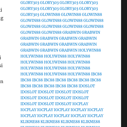
GLORY303
GLORY303
GLORY303
GLORY303
GLORY303
GLORY303
GLORY303
GLORY303
i
GLORY303
GLOWIN88
GLOWIN88
GLOWIN88
ng
GLOWIN88
GLOWIN88
GLOWIN88
GLOWIN88
GLOWIN88
GLOWIN88
GLOWIN88
GLOWIN88
GLOWIN88
GLOWIN88
GRABWIN
GRABWIN
GRABWIN
GRABWIN
GRABWIN
GRABWIN
GRABWIN
GRABWIN
GRABWIN
GRABWIN
GRABWIN
GRABWIN
GRABWIN
HOLYWIN88
HOLYWIN88
HOLYWIN88
HOLYWIN88
i
HOLYWIN88
HOLYWIN88
HOLYWIN88
si
HOLYWIN88
HOLYWIN88
HOLYWIN88
HOLYWIN88
HOLYWIN88
HOLYWIN88
IBC88
IBC88
IBC88
IBC88
IBC88
IBC88
IBC88
IBC88
an
IBC88
IBC88
IBC88
IBC88
IBC88
IDOSLOT
IDOSLOT
IDOSLOT
IDOSLOT
IDOSLOT
IDOSLOT
IDOSLOT
IDOSLOT
IDOSLOT
IDOSLOT
IDOSLOT
IDOSLOT
IGCPLAY
IGCPLAY
IGCPLAY
IGCPLAY
IGCPLAY
IGCPLAY
IGCPLAY
IGCPLAY
IGCPLAY
IGCPLAY
IGCPLAY
KLIKME88
KLIKME88
KLIKME88
KLIKME88