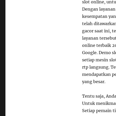
slot online, u
Dengan layanan 
kesempatan yang
telah ditawarka
gacor saat ini,
layanan tersebut
online terbaik 
Google. Demo sl
setiap mesin sl
rtp langsung. T
mendapatkan pe
yang besar.
Tentu saja, And
Untuk menikmati
Setiap pemain t