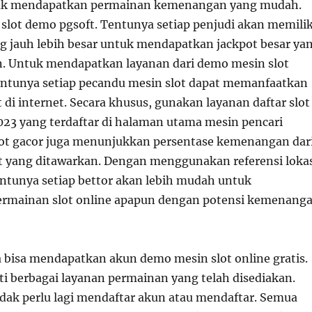
ntuk mendapatkan permainan kemenangan yang mudah.
slot demo pgsoft. Tentunya setiap penjudi akan memilik
 jauh lebih besar untuk mendapatkan jackpot besar ya
n. Untuk mendapatkan layanan dari demo mesin slot
 tentunya setiap pecandu mesin slot dapat memanfaatkan
 di internet. Secara khusus, gunakan layanan daftar slot
2023 yang terdaftar di halaman utama mesin pencari
ot gacor juga menunjukkan persentase kemenangan dar
ot yang ditawarkan. Dengan menggunakan referensi loka
entunya setiap bettor akan lebih mudah untuk
rmainan slot online apapun dengan potensi kemenang
a bisa mendapatkan akun demo mesin slot online gratis.
 berbagai layanan permainan yang telah disediakan.
idak perlu lagi mendaftar akun atau mendaftar. Semua