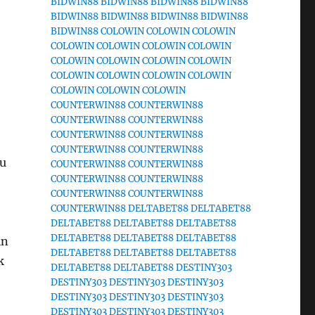
BIDWIN88
BIDWIN88
BIDWIN88
BIDWIN88
BIDWIN88
BIDWIN88
BIDWIN88
BIDWIN88
BIDWIN88
COLOWIN
COLOWIN
COLOWIN
COLOWIN
COLOWIN
COLOWIN
COLOWIN
COLOWIN
COLOWIN
COLOWIN
COLOWIN
COLOWIN
COLOWIN
COLOWIN
COLOWIN
COLOWIN
COLOWIN
COLOWIN
COUNTERWIN88
COUNTERWIN88
COUNTERWIN88
COUNTERWIN88
COUNTERWIN88
COUNTERWIN88
COUNTERWIN88
COUNTERWIN88
au
COUNTERWIN88
COUNTERWIN88
COUNTERWIN88
COUNTERWIN88
COUNTERWIN88
COUNTERWIN88
COUNTERWIN88
DELTABET88
DELTABET88
DELTABET88
DELTABET88
DELTABET88
DELTABET88
DELTABET88
DELTABET88
in
DELTABET88
DELTABET88
DELTABET88
k
DELTABET88
DELTABET88
DESTINY303
DESTINY303
DESTINY303
DESTINY303
DESTINY303
DESTINY303
DESTINY303
DESTINY303
DESTINY303
DESTINY303