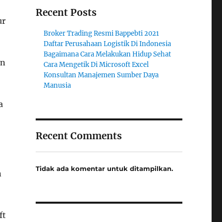
Recent Posts
ur
Broker Trading Resmi Bappebti 2021
Daftar Perusahaan Logistik Di Indonesia
Bagaimana Cara Melakukan Hidup Sehat
an
Cara Mengetik Di Microsoft Excel
Konsultan Manajemen Sumber Daya
Manusia
a
Recent Comments
Tidak ada komentar untuk ditampilkan.
n
ft