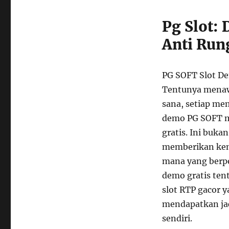
Pg Slot: 
Anti Run
PG SOFT Slot Dem
Tentunya menawa
sana, setiap me
demo PG SOFT me
gratis. Ini buk
memberikan kem
mana yang berpo
demo gratis ten
slot RTP gacor 
mendapatkan jac
sendiri.