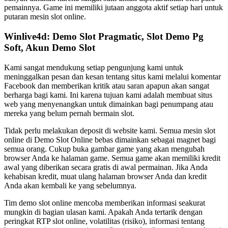
pemainnya. Game ini memiliki jutaan anggota aktif setiap hari untuk
putaran mesin slot online.
Winlive4d: Demo Slot Pragmatic, Slot Demo Pg
Soft, Akun Demo Slot
Kami sangat mendukung setiap pengunjung kami untuk
meninggalkan pesan dan kesan tentang situs kami melalui komentar
Facebook dan memberikan kritik atau saran apapun akan sangat
berharga bagi kami. Ini karena tujuan kami adalah membuat situs
web yang menyenangkan untuk dimainkan bagi penumpang atau
mereka yang belum pernah bermain slot.
Tidak perlu melakukan deposit di website kami. Semua mesin slot
online di Demo Slot Online bebas dimainkan sebagai magnet bagi
semua orang. Cukup buka gambar game yang akan mengubah
browser Anda ke halaman game. Semua game akan memiliki kredit
awal yang diberikan secara gratis di awal permainan. Jika Anda
kehabisan kredit, muat ulang halaman browser Anda dan kredit
Anda akan kembali ke yang sebelumnya.
Tim demo slot online mencoba memberikan informasi seakurat
mungkin di bagian ulasan kami. Apakah Anda tertarik dengan
peringkat RTP slot online, volatilitas (risiko), informasi tentang