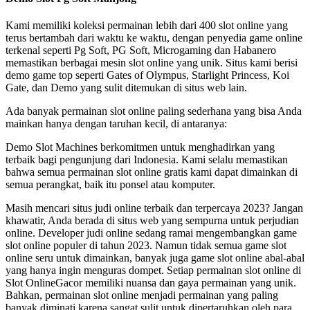
Kami memiliki koleksi permainan lebih dari 400 slot online yang
terus bertambah dari waktu ke waktu, dengan penyedia game online
terkenal seperti Pg Soft, PG Soft, Microgaming dan Habanero
memastikan berbagai mesin slot online yang unik. Situs kami berisi
demo game top seperti Gates of Olympus, Starlight Princess, Koi
Gate, dan Demo yang sulit ditemukan di situs web lain.
Ada banyak permainan slot online paling sederhana yang bisa Anda
mainkan hanya dengan taruhan kecil, di antaranya:
Demo Slot Machines berkomitmen untuk menghadirkan yang
terbaik bagi pengunjung dari Indonesia. Kami selalu memastikan
bahwa semua permainan slot online gratis kami dapat dimainkan di
semua perangkat, baik itu ponsel atau komputer.
Masih mencari situs judi online terbaik dan terpercaya 2023? Jangan
khawatir, Anda berada di situs web yang sempurna untuk perjudian
online. Developer judi online sedang ramai mengembangkan game
slot online populer di tahun 2023. Namun tidak semua game slot
online seru untuk dimainkan, banyak juga game slot online abal-abal
yang hanya ingin menguras dompet. Setiap permainan slot online di
Slot OnlineGacor memiliki nuansa dan gaya permainan yang unik.
Bahkan, permainan slot online menjadi permainan yang paling
banyak diminati karena sangat sulit untuk dipertaruhkan oleh para