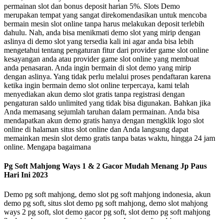
permainan slot dan bonus deposit harian 5%. Slots Demo
merupakan tempat yang sangat direkomendasikan untuk mencoba
bermain mesin slot online tanpa harus melakukan deposit terlebih
dahulu. Nah, anda bisa menikmati demo slot yang mirip dengan
aslinya di demo slot yang tersedia kali ini agar anda bisa lebih
mengetahui tentang pengaturan fitur dari provider game slot online
kesayangan anda atau provider game slot online yang membuat
anda penasaran. Anda ingin bermain di slot demo yang mirip
dengan aslinya. Yang tidak perlu melalui proses pendaftaran karena
ketika ingin bermain demo slot online terpercaya, kami telah
menyediakan akun demo slot gratis tanpa registrasi dengan
pengaturan saldo unlimited yang tidak bisa digunakan. Bahkan jika
Anda memasang sejumlah taruhan dalam permainan. Anda bisa
mendapatkan akun demo gratis hanya dengan mengklik logo slot
online di halaman situs slot online dan Anda langsung dapat
memainkan mesin slot demo gratis tanpa batas waktu, hingga 24 jam
online. Mengapa bagaimana
Pg Soft Mahjong Ways 1 & 2 Gacor Mudah Menang Jp Paus
Hari Ini 2023
Demo pg soft mahjong, demo slot pg soft mahjong indonesia, akun
demo pg soft, situs slot demo pg soft mahjong, demo slot mahjong
ways 2 pg soft, slot demo gacor pg soft, slot demo pg soft mahjong