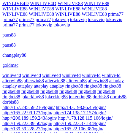
WINLIVE4D
WINLIVE4D
WINLIVE88
WINLIVE88
WINLIVE88
WINLIVE88
WINLIVE88
WINLIVE88
WINLIVE88
WINLIVE88
WINLIVE88
WINLIVE88
prima77
prima77
prima77
prima77
tokovvip
tokovvip
tokovvip
tokovvip
prima77
prima77
tokovvip
tokovvip
paus88
paus88
changplay88
goldmac
winlive4d
winlive4d
winlive4d
winlive4d
winlive4d
winlive4d
afterwin88
afterwin88
afterwin88
afterwin88
afterwin88
attaplay
attaplay
attaplay
attaplay
attaplay
ringbet88
ringbet88
ringbet88
ringbet88
ringbet88
ringbet88
ringbet88
ringbet88
ringbet88
ringbet88
jokerking88
jokerking88
jokerking88
dorbis88
dorbis88
dorbis88
http://157.245.59.216/login/
http://143.198.86.45/login/
http://165.22.99.173/login/
http://174.138.17.157/login/
http://206.189.159.243/login/
http://178.128.115.106/login/
http://159.223.39.50/login/
http://159.223.37.144/login/
http://139.59.228.27/login/
http://165.22.106.38/login/