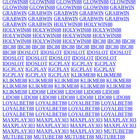
GLOWIN88
GLOWIN88
GLOWIN88
GLOWIN88
GLOWIN88
GLOWIN88
GLOWIN88
GLOWIN88
GLOWIN88
GRABWIN
GRABWIN
GRABWIN
GRABWIN
GRABWIN
GRABWIN
GRABWIN
GRABWIN
GRABWIN
GRABWIN
GRABWIN
GRABWIN
GRABWIN
HOLYWIN88
HOLYWIN88
HOLYWIN88
HOLYWIN88
HOLYWIN88
HOLYWIN88
HOLYWIN88
HOLYWIN88
HOLYWIN88
HOLYWIN88
HOLYWIN88
HOLYWIN88
HOLYWIN88
IBC88
IBC88
IBC88
IBC88
IBC88
IBC88
IBC88
IBC88
IBC88
IBC88
IBC88
IBC88
IBC88
IDOSLOT
IDOSLOT
IDOSLOT
IDOSLOT
IDOSLOT
IDOSLOT
IDOSLOT
IDOSLOT
IDOSLOT
IDOSLOT
IDOSLOT
IDOSLOT
IGCPLAY
IGCPLAY
IGCPLAY
IGCPLAY
IGCPLAY
IGCPLAY
IGCPLAY
IGCPLAY
IGCPLAY
IGCPLAY
IGCPLAY
KLIKME88
KLIKME88
KLIKME88
KLIKME88
KLIKME88
KLIKME88
KLIKME88
KLIKME88
KLIKME88
KLIKME88
KLIKME88
KLIKME88
KLIKME88
LIDO88
LIDO88
LIDO88
LIDO88
LIDO88
LIDO88
LIDO88
LIDO88
LIDO88
LIDO88
LIDO88
LIDO88
LOYALBET88
LOYALBET88
LOYALBET88
LOYALBET88
LOYALBET88
LOYALBET88
LOYALBET88
LOYALBET88
LOYALBET88
LOYALBET88
LOYALBET88
LOYALBET88
MAXPLAY303
MAXPLAY303
MAXPLAY303
MAXPLAY303
MAXPLAY303
MAXPLAY303
MAXPLAY303
MAXPLAY303
MAXPLAY303
MAXPLAY303
MAXPLAY303
MUTUBET88
MUTUBET88
MUTUBET88
MUTUBET88
MUTUBET88