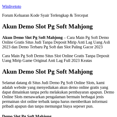
Skip
Winlivetoto
to
Forum Keluaran Kode Syair Terlengkap & Tercepat
content
Akun Demo Slot Pg Soft Mahjong
Akun Demo Slot Pg Soft Mahjong
– Cara Main Pg Soft Demo
Online Gratis Situs Judi Tanpa Deposit Mirip Anti Lag Uang Asli
2023 dan Demo Terbaru Pg Soft dan Slot Paling Gacor 2023
Cara Main Pg Soft Demo Situs Slot Online Gratis Tanpa Deposit
Uang Mirip Game Original Anti Lag Full 2023 Keatas
Akun Demo Slot Pg Soft Mahjong
Selamat datang di Situs Judi Demo Pg Soft Online Slots, kami
adalah website yang menyediakan akun demo online gratis yang
dapat dimainkan tanpa perlu melakukan pembayaran apapun. Demo
Online Slots menawarkan pengalaman bermain berbagai jenis
permainan slot online terbaik tanpa harus memberikan informasi
pribadi apapun dan tanpa memungut biaya sepeser pun.
Demo Slot Pg Soft Mahjong