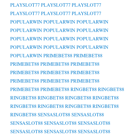
PLAYSLOT77
PLAYSLOT77
PLAYSLOT77
PLAYSLOT77
PLAYSLOT77
PLAYSLOT77
POPULARWIN
POPULARWIN
POPULARWIN
POPULARWIN
POPULARWIN
POPULARWIN
POPULARWIN
POPULARWIN
POPULARWIN
POPULARWIN
POPULARWIN
POPULARWIN
POPULARWIN
PRIMEBET88
PRIMEBET88
PRIMEBET88
PRIMEBET88
PRIMEBET88
PRIMEBET88
PRIMEBET88
PRIMEBET88
PRIMEBET88
PRIMEBET88
PRIMEBET88
PRIMEBET88
PRIMEBET88
RINGBET88
RINGBET88
RINGBET88
RINGBET88
RINGBET88
RINGBET88
RINGBET88
RINGBET88
RINGBET88
RINGBET88
RINGBET88
SENSASLOT88
SENSASLOT88
SENSASLOT88
SENSASLOT88
SENSASLOT88
SENSASLOT88
SENSASLOT88
SENSASLOT88