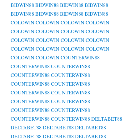
BIDWIN88
BIDWIN88
BIDWIN88
BIDWIN88
BIDWIN88
BIDWIN88
BIDWIN88
BIDWIN88
COLOWIN
COLOWIN
COLOWIN
COLOWIN
COLOWIN
COLOWIN
COLOWIN
COLOWIN
COLOWIN
COLOWIN
COLOWIN
COLOWIN
COLOWIN
COLOWIN
COLOWIN
COLOWIN
COLOWIN
COLOWIN
COUNTERWIN88
COUNTERWIN88
COUNTERWIN88
COUNTERWIN88
COUNTERWIN88
COUNTERWIN88
COUNTERWIN88
COUNTERWIN88
COUNTERWIN88
COUNTERWIN88
COUNTERWIN88
COUNTERWIN88
COUNTERWIN88
COUNTERWIN88
COUNTERWIN88
DELTABET88
DELTABET88
DELTABET88
DELTABET88
DELTABET88
DELTABET88
DELTABET88