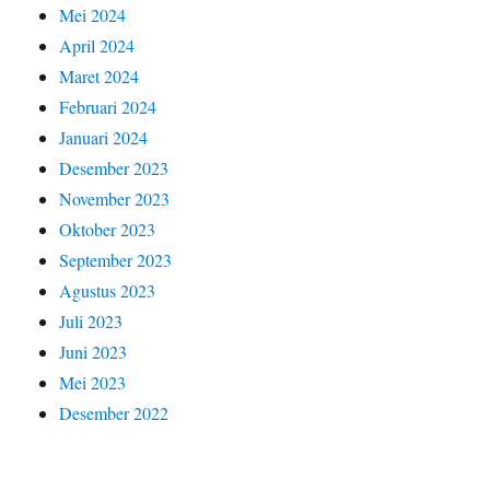
Mei 2024
April 2024
Maret 2024
Februari 2024
Januari 2024
Desember 2023
November 2023
Oktober 2023
September 2023
Agustus 2023
Juli 2023
Juni 2023
Mei 2023
Desember 2022