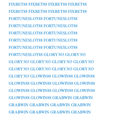
FIXBET88
FIXBET88
FIXBET88
FIXBET88
FIXBET88
FIXBET88
FIXBET88
FIXBET88
FORTUNESLOT88
FORTUNESLOT88
FORTUNESLOT88
FORTUNESLOT88
FORTUNESLOT88
FORTUNESLOT88
FORTUNESLOT88
FORTUNESLOT88
FORTUNESLOT88
FORTUNESLOT88
FORTUNESLOT88
GLORY303
GLORY303
GLORY303
GLORY303
GLORY303
GLORY303
GLORY303
GLORY303
GLORY303
GLORY303
GLORY303
GLOWIN88
GLOWIN88
GLOWIN88
GLOWIN88
GLOWIN88
GLOWIN88
GLOWIN88
GLOWIN88
GLOWIN88
GLOWIN88
GLOWIN88
GLOWIN88
GLOWIN88
GRABWIN
GRABWIN
GRABWIN
GRABWIN
GRABWIN
GRABWIN
GRABWIN
GRABWIN
GRABWIN
GRABWIN