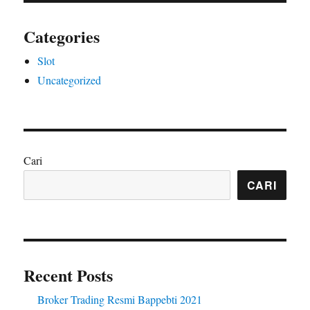
Categories
Slot
Uncategorized
Cari
CARI
Recent Posts
Broker Trading Resmi Bappebti 2021