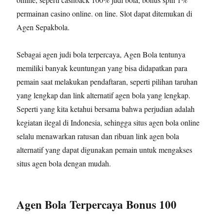
permainan casino online. on line. Slot dapat ditemukan di
Agen Sepakbola.
Sebagai agen judi bola terpercaya, Agen Bola tentunya
memiliki banyak keuntungan yang bisa didapatkan para
pemain saat melakukan pendaftaran, seperti pilihan taruhan
yang lengkap dan link alternatif agen bola yang lengkap.
Seperti yang kita ketahui bersama bahwa perjudian adalah
kegiatan ilegal di Indonesia, sehingga situs agen bola online
selalu menawarkan ratusan dan ribuan link agen bola
alternatif yang dapat digunakan pemain untuk mengakses
situs agen bola dengan mudah.
Agen Bola Terpercaya Bonus 100