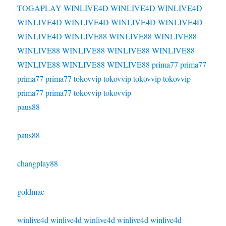
TOGAPLAY
WINLIVE4D
WINLIVE4D
WINLIVE4D
WINLIVE4D
WINLIVE4D
WINLIVE4D
WINLIVE4D
WINLIVE4D
WINLIVE88
WINLIVE88
WINLIVE88
WINLIVE88
WINLIVE88
WINLIVE88
WINLIVE88
WINLIVE88
WINLIVE88
WINLIVE88
prima77
prima77
prima77
prima77
tokovvip
tokovvip
tokovvip
tokovvip
prima77
prima77
tokovvip
tokovvip
paus88
paus88
changplay88
goldmac
winlive4d
winlive4d
winlive4d
winlive4d
winlive4d