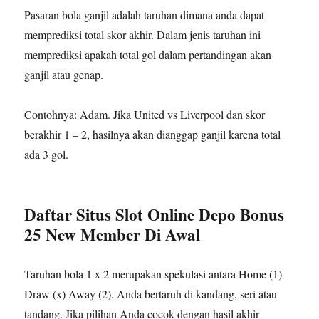
Pasaran bola ganjil adalah taruhan dimana anda dapat
memprediksi total skor akhir. Dalam jenis taruhan ini
memprediksi apakah total gol dalam pertandingan akan
ganjil atau genap.
Contohnya: Adam. Jika United vs Liverpool dan skor
berakhir 1 – 2, hasilnya akan dianggap ganjil karena total
ada 3 gol.
Daftar Situs Slot Online Depo Bonus
25 New Member Di Awal
Taruhan bola 1 x 2 merupakan spekulasi antara Home (1)
Draw (x) Away (2). Anda bertaruh di kandang, seri atau
tandang. Jika pilihan Anda cocok dengan hasil akhir