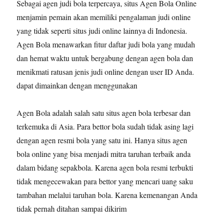
Sebagai agen judi bola terpercaya, situs Agen Bola Online
menjamin pemain akan memiliki pengalaman judi online
yang tidak seperti situs judi online lainnya di Indonesia.
Agen Bola menawarkan fitur daftar judi bola yang mudah
dan hemat waktu untuk bergabung dengan agen bola dan
menikmati ratusan jenis judi online dengan user ID Anda.
dapat dimainkan dengan menggunakan
Agen Bola adalah salah satu situs agen bola terbesar dan
terkemuka di Asia. Para bettor bola sudah tidak asing lagi
dengan agen resmi bola yang satu ini. Hanya situs agen
bola online yang bisa menjadi mitra taruhan terbaik anda
dalam bidang sepakbola. Karena agen bola resmi terbukti
tidak mengecewakan para bettor yang mencari uang saku
tambahan melalui taruhan bola. Karena kemenangan Anda
tidak pernah ditahan sampai dikirim