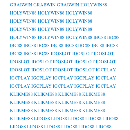
GRABWIN
GRABWIN
GRABWIN
HOLYWIN88
HOLYWIN88
HOLYWIN88
HOLYWIN88
HOLYWIN88
HOLYWIN88
HOLYWIN88
HOLYWIN88
HOLYWIN88
HOLYWIN88
HOLYWIN88
HOLYWIN88
HOLYWIN88
IBC88
IBC88
IBC88
IBC88
IBC88
IBC88
IBC88
IBC88
IBC88
IBC88
IBC88
IBC88
IBC88
IDOSLOT
IDOSLOT
IDOSLOT
IDOSLOT
IDOSLOT
IDOSLOT
IDOSLOT
IDOSLOT
IDOSLOT
IDOSLOT
IDOSLOT
IDOSLOT
IGCPLAY
IGCPLAY
IGCPLAY
IGCPLAY
IGCPLAY
IGCPLAY
IGCPLAY
IGCPLAY
IGCPLAY
IGCPLAY
IGCPLAY
KLIKME88
KLIKME88
KLIKME88
KLIKME88
KLIKME88
KLIKME88
KLIKME88
KLIKME88
KLIKME88
KLIKME88
KLIKME88
KLIKME88
KLIKME88
LIDO88
LIDO88
LIDO88
LIDO88
LIDO88
LIDO88
LIDO88
LIDO88
LIDO88
LIDO88
LIDO88