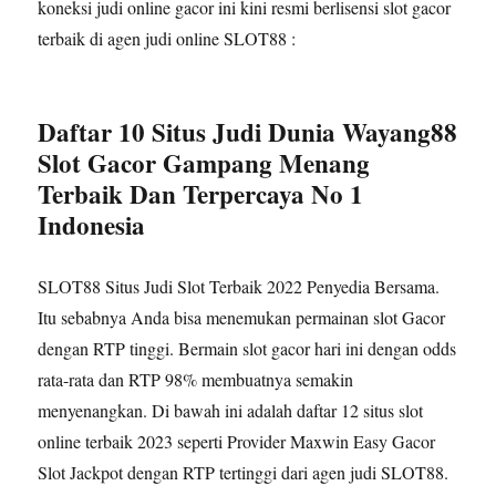
koneksi judi online gacor ini kini resmi berlisensi slot gacor
terbaik di agen judi online SLOT88 :
Daftar 10 Situs Judi Dunia Wayang88
Slot Gacor Gampang Menang
Terbaik Dan Terpercaya No 1
Indonesia
SLOT88 Situs Judi Slot Terbaik 2022 Penyedia Bersama.
Itu sebabnya Anda bisa menemukan permainan slot Gacor
dengan RTP tinggi. Bermain slot gacor hari ini dengan odds
rata-rata dan RTP 98% membuatnya semakin
menyenangkan. Di bawah ini adalah daftar 12 situs slot
online terbaik 2023 seperti Provider Maxwin Easy Gacor
Slot Jackpot dengan RTP tertinggi dari agen judi SLOT88.