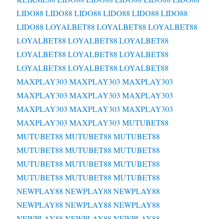
LIDO88
LIDO88
LIDO88
LIDO88
LIDO88
LIDO88
LIDO88
LOYALBET88
LOYALBET88
LOYALBET88
LOYALBET88
LOYALBET88
LOYALBET88
LOYALBET88
LOYALBET88
LOYALBET88
LOYALBET88
LOYALBET88
LOYALBET88
MAXPLAY303
MAXPLAY303
MAXPLAY303
MAXPLAY303
MAXPLAY303
MAXPLAY303
MAXPLAY303
MAXPLAY303
MAXPLAY303
MAXPLAY303
MAXPLAY303
MUTUBET88
MUTUBET88
MUTUBET88
MUTUBET88
MUTUBET88
MUTUBET88
MUTUBET88
MUTUBET88
MUTUBET88
MUTUBET88
MUTUBET88
MUTUBET88
MUTUBET88
NEWPLAY88
NEWPLAY88
NEWPLAY88
NEWPLAY88
NEWPLAY88
NEWPLAY88
NEWPLAY88
NEWPLAY88
NEWPLAY88