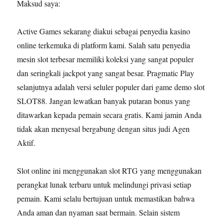
Maksud saya:
Active Games sekarang diakui sebagai penyedia kasino
online terkemuka di platform kami. Salah satu penyedia
mesin slot terbesar memiliki koleksi yang sangat populer
dan seringkali jackpot yang sangat besar. Pragmatic Play
selanjutnya adalah versi seluler populer dari game demo slot
SLOT88. Jangan lewatkan banyak putaran bonus yang
ditawarkan kepada pemain secara gratis. Kami jamin Anda
tidak akan menyesal bergabung dengan situs judi Agen
Aktif.
Slot online ini menggunakan slot RTG yang menggunakan
perangkat lunak terbaru untuk melindungi privasi setiap
pemain. Kami selalu bertujuan untuk memastikan bahwa
Anda aman dan nyaman saat bermain. Selain sistem