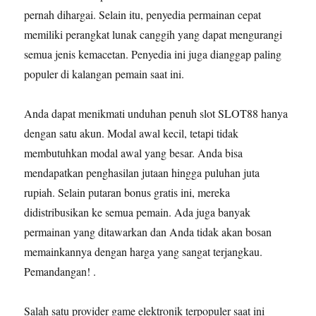
pernah dihargai. Selain itu, penyedia permainan cepat
memiliki perangkat lunak canggih yang dapat mengurangi
semua jenis kemacetan. Penyedia ini juga dianggap paling
populer di kalangan pemain saat ini.
Anda dapat menikmati unduhan penuh slot SLOT88 hanya
dengan satu akun. Modal awal kecil, tetapi tidak
membutuhkan modal awal yang besar. Anda bisa
mendapatkan penghasilan jutaan hingga puluhan juta
rupiah. Selain putaran bonus gratis ini, mereka
didistribusikan ke semua pemain. Ada juga banyak
permainan yang ditawarkan dan Anda tidak akan bosan
memainkannya dengan harga yang sangat terjangkau.
Pemandangan! .
Salah satu provider game elektronik terpopuler saat ini