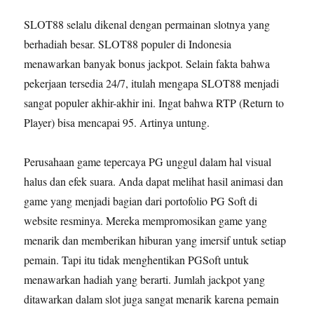
SLOT88 selalu dikenal dengan permainan slotnya yang
berhadiah besar. SLOT88 populer di Indonesia
menawarkan banyak bonus jackpot. Selain fakta bahwa
pekerjaan tersedia 24/7, itulah mengapa SLOT88 menjadi
sangat populer akhir-akhir ini. Ingat bahwa RTP (Return to
Player) bisa mencapai 95. Artinya untung.
Perusahaan game tepercaya PG unggul dalam hal visual
halus dan efek suara. Anda dapat melihat hasil animasi dan
game yang menjadi bagian dari portofolio PG Soft di
website resminya. Mereka mempromosikan game yang
menarik dan memberikan hiburan yang imersif untuk setiap
pemain. Tapi itu tidak menghentikan PGSoft untuk
menawarkan hadiah yang berarti. Jumlah jackpot yang
ditawarkan dalam slot juga sangat menarik karena pemain