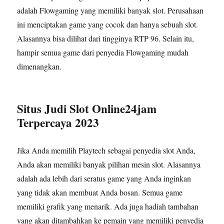
adalah Flowgaming yang memiliki banyak slot. Perusahaan
ini menciptakan game yang cocok dan hanya sebuah slot.
Alasannya bisa dilihat dari tingginya RTP 96. Selain itu,
hampir semua game dari penyedia Flowgaming mudah
dimenangkan.
Situs Judi Slot Online24jam
Terpercaya 2023
Jika Anda memilih Playtech sebagai penyedia slot Anda,
Anda akan memiliki banyak pilihan mesin slot. Alasannya
adalah ada lebih dari seratus game yang Anda inginkan
yang tidak akan membuat Anda bosan. Semua game
memiliki grafik yang menarik. Ada juga hadiah tambahan
yang akan ditambahkan ke pemain yang memiliki penyedia