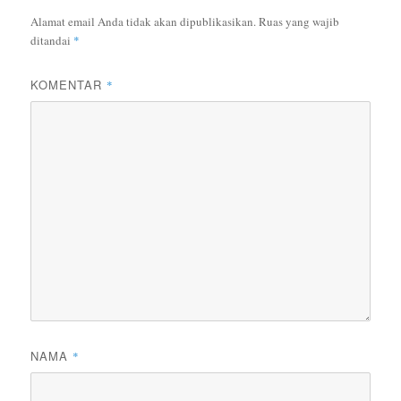
Alamat email Anda tidak akan dipublikasikan.
Ruas yang wajib
ditandai
*
KOMENTAR
*
NAMA
*