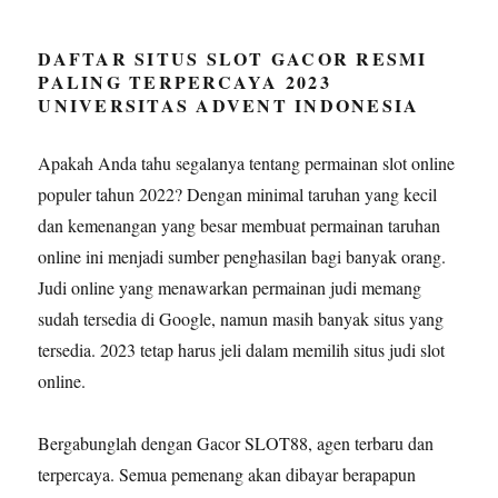
DAFTAR SITUS SLOT GACOR RESMI
PALING TERPERCAYA 2023
UNIVERSITAS ADVENT INDONESIA
Apakah Anda tahu segalanya tentang permainan slot online
populer tahun 2022? Dengan minimal taruhan yang kecil
dan kemenangan yang besar membuat permainan taruhan
online ini menjadi sumber penghasilan bagi banyak orang.
Judi online yang menawarkan permainan judi memang
sudah tersedia di Google, namun masih banyak situs yang
tersedia. 2023 tetap harus jeli dalam memilih situs judi slot
online.
Bergabunglah dengan Gacor SLOT88, agen terbaru dan
terpercaya. Semua pemenang akan dibayar berapapun