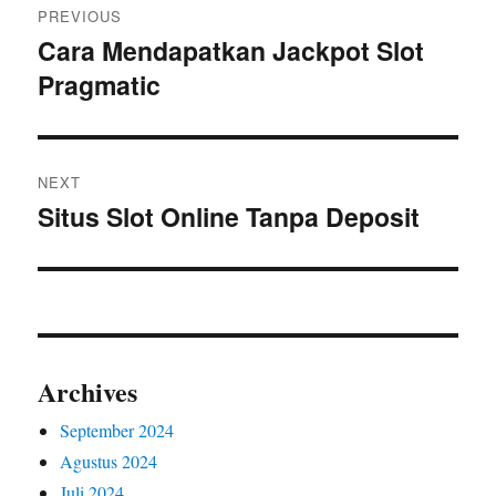
PREVIOUS
pos
Cara Mendapatkan Jackpot Slot
Previous
Pragmatic
post:
NEXT
Situs Slot Online Tanpa Deposit
Next
post:
Archives
September 2024
Agustus 2024
Juli 2024