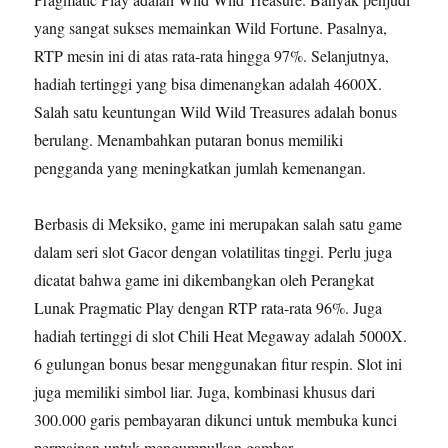
yang sangat sukses memainkan Wild Fortune. Pasalnya,
RTP mesin ini di atas rata-rata hingga 97%. Selanjutnya,
hadiah tertinggi yang bisa dimenangkan adalah 4600X.
Salah satu keuntungan Wild Wild Treasures adalah bonus
berulang. Menambahkan putaran bonus memiliki
pengganda yang meningkatkan jumlah kemenangan.
Berbasis di Meksiko, game ini merupakan salah satu game
dalam seri slot Gacor dengan volatilitas tinggi. Perlu juga
dicatat bahwa game ini dikembangkan oleh Perangkat
Lunak Pragmatic Play dengan RTP rata-rata 96%. Juga
hadiah tertinggi di slot Chili Heat Megaway adalah 5000X.
6 gulungan bonus besar menggunakan fitur respin. Slot ini
juga memiliki simbol liar. Juga, kombinasi khusus dari
300.000 garis pembayaran dikunci untuk membuka kunci
permainan untuk mengumpulkan gambar.