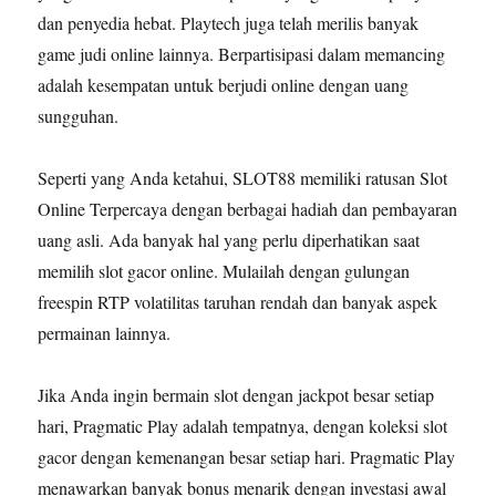
dan penyedia hebat. Playtech juga telah merilis banyak
game judi online lainnya. Berpartisipasi dalam memancing
adalah kesempatan untuk berjudi online dengan uang
sungguhan.
Seperti yang Anda ketahui, SLOT88 memiliki ratusan Slot
Online Terpercaya dengan berbagai hadiah dan pembayaran
uang asli. Ada banyak hal yang perlu diperhatikan saat
memilih slot gacor online. Mulailah dengan gulungan
freespin RTP volatilitas taruhan rendah dan banyak aspek
permainan lainnya.
Jika Anda ingin bermain slot dengan jackpot besar setiap
hari, Pragmatic Play adalah tempatnya, dengan koleksi slot
gacor dengan kemenangan besar setiap hari. Pragmatic Play
menawarkan banyak bonus menarik dengan investasi awal