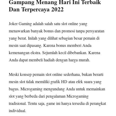
Gampang Menang Hari Ini Terbaik
Dan Terpercaya 2022
Joker Gaming adalah salah satu slot online yang
menawarkan banyak bonus dan promosi tanpa persyaratan
yang berat. Inilah yang dilihat sebagian besar pemain di
mesin saat dipasang. Karena bonus memberi Anda
kemenangan ekstra. Sejumlah kecil dibebankan. Karena
Anda dapat membeli hadiah dengan harga murah.
Meski konsep pemain slot online sederhana, bukan berarti
mesin slot tidak memiliki grafik HD atau efek suara yang
bagus. Microgaming mengundang Anda untuk memainkan
slot yang berbeda dari pengalaman Microgaming
tradisional. Tentu saja, game ini hanya tersedia di perangkat
individual.