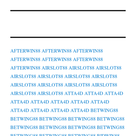
AFTERWIN88
AFTERWIN88
AFTERWIN88
AFTERWIN88
AFTERWIN88
AFTERWIN88
AFTERWIN88
AIRSLOT88
AIRSLOT88
AIRSLOT88
AIRSLOT88
AIRSLOT88
AIRSLOT88
AIRSLOT88
AIRSLOT88
AIRSLOT88
AIRSLOT88
AIRSLOT88
AIRSLOT88
AIRSLOT88
ATTA4D
ATTA4D
ATTA4D
ATTA4D
ATTA4D
ATTA4D
ATTA4D
ATTA4D
ATTA4D
ATTA4D
ATTA4D
ATTA4D
BETWING88
BETWING88
BETWING88
BETWING88
BETWING88
BETWING88
BETWING88
BETWING88
BETWING88
BETWING88
BETWING88
BETWING88
BIDWIN88