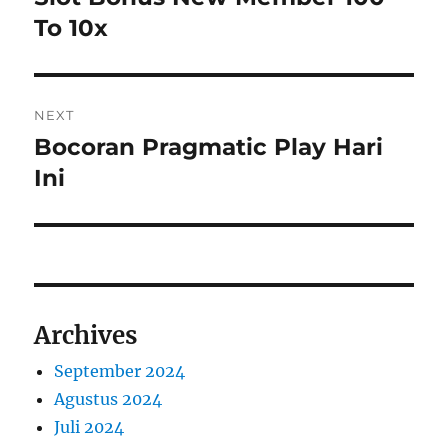
post:
To 10x
NEXT
Bocoran Pragmatic Play Hari
Next
post:
Ini
Archives
September 2024
Agustus 2024
Juli 2024