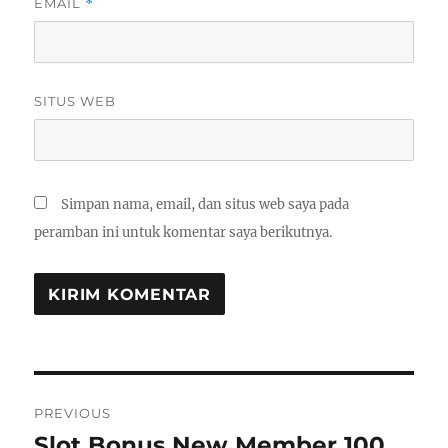
EMAIL
*
SITUS WEB
Simpan nama, email, dan situs web saya pada
peramban ini untuk komentar saya berikutnya.
Navigasi
PREVIOUS
pos
Slot Bonus New Member 100
Previous