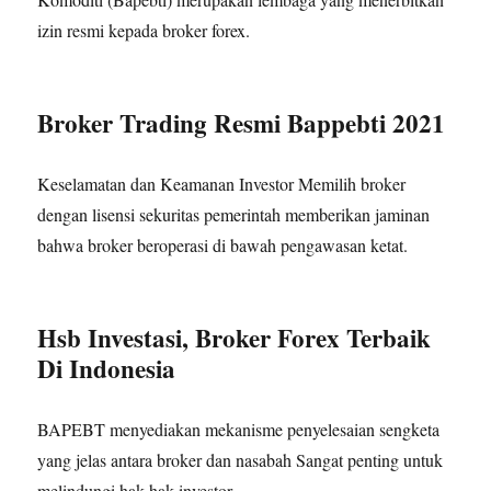
izin resmi kepada broker forex.
Broker Trading Resmi Bappebti 2021
Keselamatan dan Keamanan Investor Memilih broker
dengan lisensi sekuritas pemerintah memberikan jaminan
bahwa broker beroperasi di bawah pengawasan ketat.
Hsb Investasi, Broker Forex Terbaik
Di Indonesia
BAPEBT menyediakan mekanisme penyelesaian sengketa
yang jelas antara broker dan nasabah Sangat penting untuk
melindungi hak-hak investor