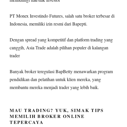
PT Monex Investindo Futures, salah satu broker terbesar di
Indonesia, memiliki izin resmi dari Bapepti.
Dengan spread yang kompetitif dan platform trading yang
canggih, Asia Trade adalah pilihan populer di kalangan
trader
Banyak broker teregulasi BapBetty menawarkan program
pendidikan dan pelatihan untuk klien mereka, yang
membantu mereka menjadi trader yang lebih baik.
MAU TRADING? YUK, SIMAK TIPS
MEMILIH BROKER ONLINE
TEPERCAYA