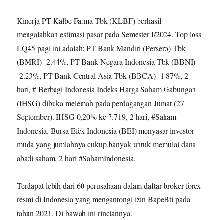
Kinerja PT Kalbe Farma Tbk (KLBF) berhasil
mengalahkan estimasi pasar pada Semester I/2024. Top loss
LQ45 pagi ini adalah: PT Bank Mandiri (Persero) Tbk
(BMRI) -2.44%, PT Bank Negara Indonesia Tbk (BBNI)
-2.23%, PT Bank Central Asia Tbk (BBCA) -1.87%, 2
hari, # Berbagi Indonesia Indeks Harga Saham Gabungan
(IHSG) dibuka melemah pada perdagangan Jumat (27
September). IHSG 0,20% ke 7.719, 2 hari, #Saham
Indonesia. Bursa Efek Indonesia (BEI) menyasar investor
muda yang jumlahnya cukup banyak untuk memulai dana
abadi saham, 2 hari #SahamIndonesia.
Terdapat lebih dari 60 perusahaan dalam daftar broker forex
resmi di Indonesia yang mengantongi izin BapeBti pada
tahun 2021. Di bawah ini rinciannya.