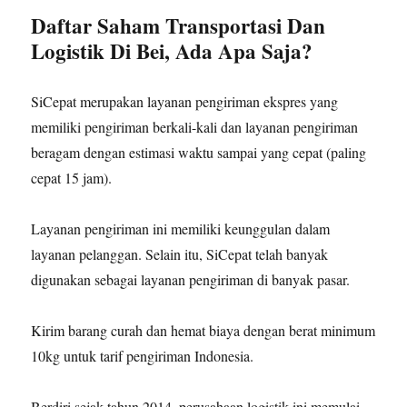
Daftar Saham Transportasi Dan
Logistik Di Bei, Ada Apa Saja?
SiCepat merupakan layanan pengiriman ekspres yang
memiliki pengiriman berkali-kali dan layanan pengiriman
beragam dengan estimasi waktu sampai yang cepat (paling
cepat 15 jam).
Layanan pengiriman ini memiliki keunggulan dalam
layanan pelanggan. Selain itu, SiCepat telah banyak
digunakan sebagai layanan pengiriman di banyak pasar.
Kirim barang curah dan hemat biaya dengan berat minimum
10kg untuk tarif pengiriman Indonesia.
Berdiri sejak tahun 2014, perusahaan logistik ini memulai