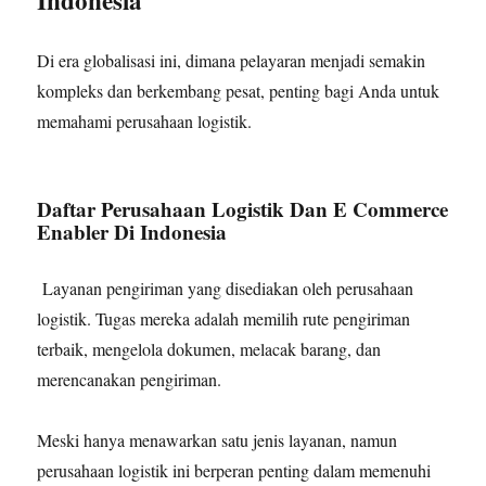
Indonesia
Di era globalisasi ini, dimana pelayaran menjadi semakin
kompleks dan berkembang pesat, penting bagi Anda untuk
memahami perusahaan logistik.
Daftar Perusahaan Logistik Dan E Commerce
Enabler Di Indonesia
Layanan pengiriman yang disediakan oleh perusahaan
logistik. Tugas mereka adalah memilih rute pengiriman
terbaik, mengelola dokumen, melacak barang, dan
merencanakan pengiriman.
Meski hanya menawarkan satu jenis layanan, namun
perusahaan logistik ini berperan penting dalam memenuhi