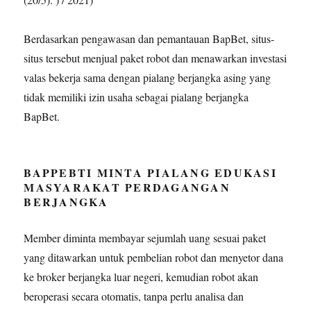
Berdasarkan pengawasan dan pemantauan BapBet, situs-
situs tersebut menjual paket robot dan menawarkan investasi
valas bekerja sama dengan pialang berjangka asing yang
tidak memiliki izin usaha sebagai pialang berjangka
BapBet.
BAPPEBTI MINTA PIALANG EDUKASI
MASYARAKAT PERDAGANGAN
BERJANGKA
Member diminta membayar sejumlah uang sesuai paket
yang ditawarkan untuk pembelian robot dan menyetor dana
ke broker berjangka luar negeri, kemudian robot akan
beroperasi secara otomatis, tanpa perlu analisa dan