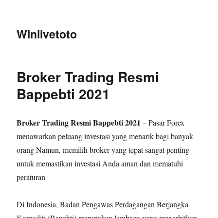
Winlivetoto
Broker Trading Resmi
Bappebti 2021
Broker Trading Resmi Bappebti 2021
– Pasar Forex
menawarkan peluang investasi yang menarik bagi banyak
orang Namun, memilih broker yang tepat sangat penting
untuk memastikan investasi Anda aman dan mematuhi
peraturan
Di Indonesia, Badan Pengawas Perdagangan Berjangka
Komoditi (Bapebti) merupakan lembaga yang menerbitkan