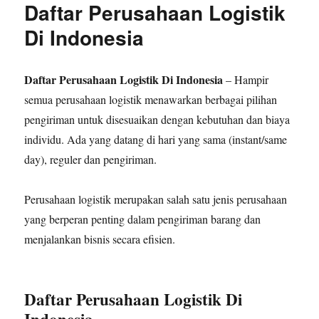
Daftar Perusahaan Logistik
Bappebti
2021
Di Indonesia
Daftar Perusahaan Logistik Di Indonesia
– Hampir
semua perusahaan logistik menawarkan berbagai pilihan
pengiriman untuk disesuaikan dengan kebutuhan dan biaya
individu. Ada yang datang di hari yang sama (instant/same
day), reguler dan pengiriman.
Perusahaan logistik merupakan salah satu jenis perusahaan
yang berperan penting dalam pengiriman barang dan
menjalankan bisnis secara efisien.
Daftar Perusahaan Logistik Di