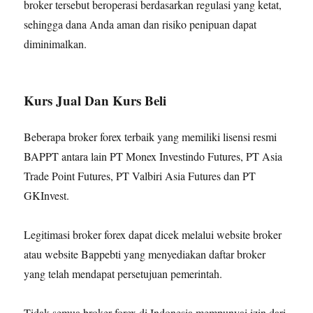
broker tersebut beroperasi berdasarkan regulasi yang ketat,
sehingga dana Anda aman dan risiko penipuan dapat
diminimalkan.
Kurs Jual Dan Kurs Beli
Beberapa broker forex terbaik yang memiliki lisensi resmi
BAPPT antara lain PT Monex Investindo Futures, PT Asia
Trade Point Futures, PT Valbiri Asia Futures dan PT
GKInvest.
Legitimasi broker forex dapat dicek melalui website broker
atau website Bappebti yang menyediakan daftar broker
yang telah mendapat persetujuan pemerintah.
Tidak semua broker forex di Indonesia mempunyai izin dari